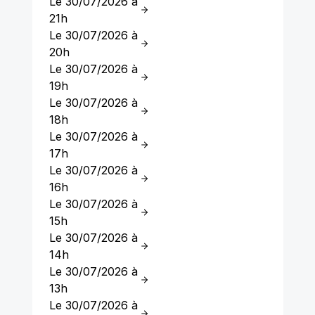
Le 30/07/2026 à
21h
Le 30/07/2026 à
20h
Le 30/07/2026 à
19h
Le 30/07/2026 à
18h
Le 30/07/2026 à
17h
Le 30/07/2026 à
16h
Le 30/07/2026 à
15h
Le 30/07/2026 à
14h
Le 30/07/2026 à
13h
Le 30/07/2026 à