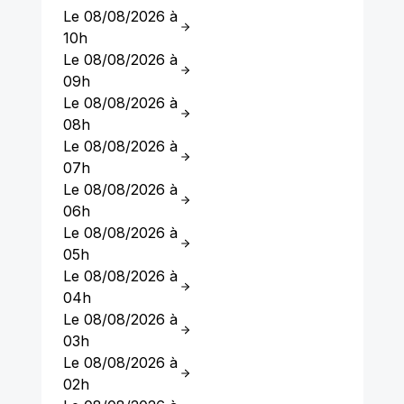
Le 08/08/2026 à
10h
Le 08/08/2026 à
09h
Le 08/08/2026 à
08h
Le 08/08/2026 à
07h
Le 08/08/2026 à
06h
Le 08/08/2026 à
05h
Le 08/08/2026 à
04h
Le 08/08/2026 à
03h
Le 08/08/2026 à
02h