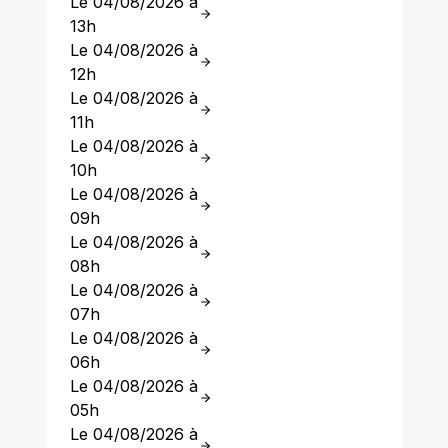
Le 04/08/2026 à
13h
Le 04/08/2026 à
12h
Le 04/08/2026 à
11h
Le 04/08/2026 à
10h
Le 04/08/2026 à
09h
Le 04/08/2026 à
08h
Le 04/08/2026 à
07h
Le 04/08/2026 à
06h
Le 04/08/2026 à
05h
Le 04/08/2026 à