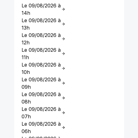
Le 09/08/2026 à
14h
Le 09/08/2026 à
13h
Le 09/08/2026 à
12h
Le 09/08/2026 à
11h
Le 09/08/2026 à
10h
Le 09/08/2026 à
09h
Le 09/08/2026 à
08h
Le 09/08/2026 à
07h
Le 09/08/2026 à
06h