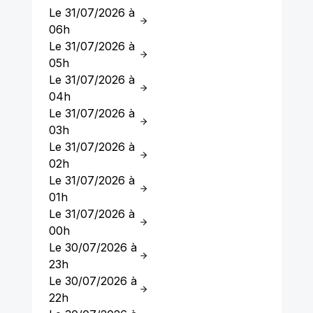
Le 31/07/2026 à
06h
Le 31/07/2026 à
05h
Le 31/07/2026 à
04h
Le 31/07/2026 à
03h
Le 31/07/2026 à
02h
Le 31/07/2026 à
01h
Le 31/07/2026 à
00h
Le 30/07/2026 à
23h
Le 30/07/2026 à
22h