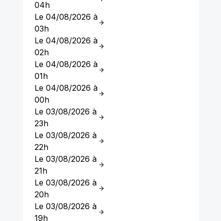
04h
Le 04/08/2026 à
03h
Le 04/08/2026 à
02h
Le 04/08/2026 à
01h
Le 04/08/2026 à
00h
Le 03/08/2026 à
23h
Le 03/08/2026 à
22h
Le 03/08/2026 à
21h
Le 03/08/2026 à
20h
Le 03/08/2026 à
19h