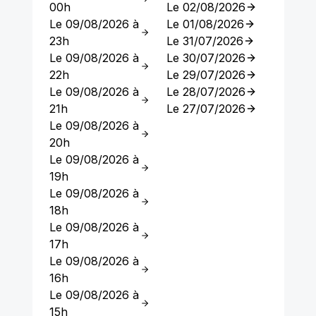
00h
Le 02/08/2026
Le 09/08/2026 à
Le 01/08/2026
23h
Le 31/07/2026
Le 09/08/2026 à
Le 30/07/2026
22h
Le 29/07/2026
Le 09/08/2026 à
Le 28/07/2026
21h
Le 27/07/2026
Le 09/08/2026 à
20h
Le 09/08/2026 à
19h
Le 09/08/2026 à
18h
Le 09/08/2026 à
17h
Le 09/08/2026 à
16h
Le 09/08/2026 à
15h