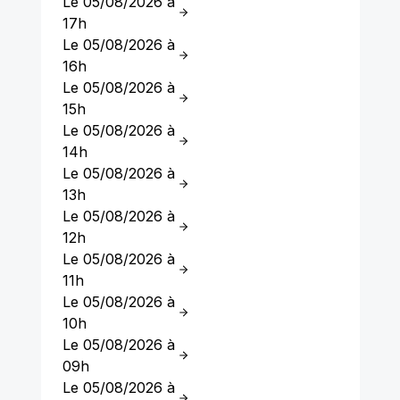
Le 05/08/2026 à
17h
Le 05/08/2026 à
16h
Le 05/08/2026 à
15h
Le 05/08/2026 à
14h
Le 05/08/2026 à
13h
Le 05/08/2026 à
12h
Le 05/08/2026 à
11h
Le 05/08/2026 à
10h
Le 05/08/2026 à
09h
Le 05/08/2026 à