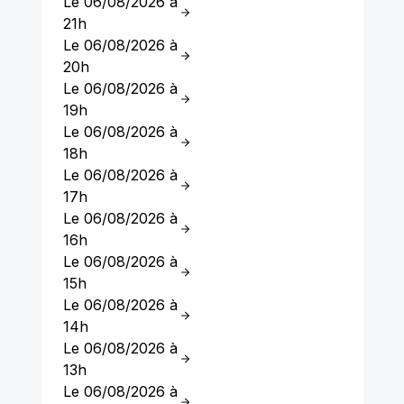
Le 06/08/2026 à
21h
Le 06/08/2026 à
20h
Le 06/08/2026 à
19h
Le 06/08/2026 à
18h
Le 06/08/2026 à
17h
Le 06/08/2026 à
16h
Le 06/08/2026 à
15h
Le 06/08/2026 à
14h
Le 06/08/2026 à
13h
Le 06/08/2026 à