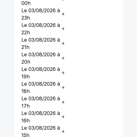
00h
Le 03/08/2026 à
23h
Le 03/08/2026 à
22h
Le 03/08/2026 à
21h
Le 03/08/2026 à
20h
Le 03/08/2026 à
19h
Le 03/08/2026 à
18h
Le 03/08/2026 à
17h
Le 03/08/2026 à
16h
Le 03/08/2026 à
15h