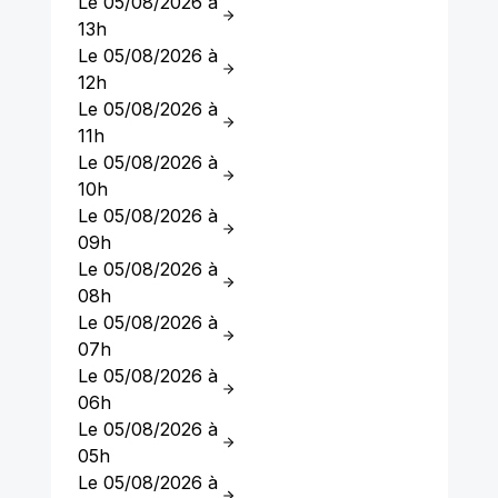
Le 05/08/2026 à
13h
Le 05/08/2026 à
12h
Le 05/08/2026 à
11h
Le 05/08/2026 à
10h
Le 05/08/2026 à
09h
Le 05/08/2026 à
08h
Le 05/08/2026 à
07h
Le 05/08/2026 à
06h
Le 05/08/2026 à
05h
Le 05/08/2026 à