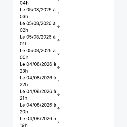
04h
Le 05/08/2026 à
03h
Le 05/08/2026 à
02h
Le 05/08/2026 à
01h
Le 05/08/2026 à
00h
Le 04/08/2026 à
23h
Le 04/08/2026 à
22h
Le 04/08/2026 à
21h
Le 04/08/2026 à
20h
Le 04/08/2026 à
19h