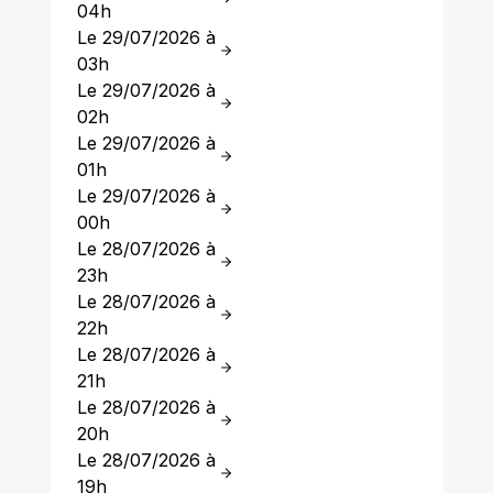
04h
Le 29/07/2026 à
03h
Le 29/07/2026 à
02h
Le 29/07/2026 à
01h
Le 29/07/2026 à
00h
Le 28/07/2026 à
23h
Le 28/07/2026 à
22h
Le 28/07/2026 à
21h
Le 28/07/2026 à
20h
Le 28/07/2026 à
19h