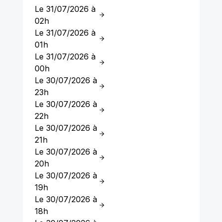
Le 31/07/2026 à
02h
Le 31/07/2026 à
01h
Le 31/07/2026 à
00h
Le 30/07/2026 à
23h
Le 30/07/2026 à
22h
Le 30/07/2026 à
21h
Le 30/07/2026 à
20h
Le 30/07/2026 à
19h
Le 30/07/2026 à
18h