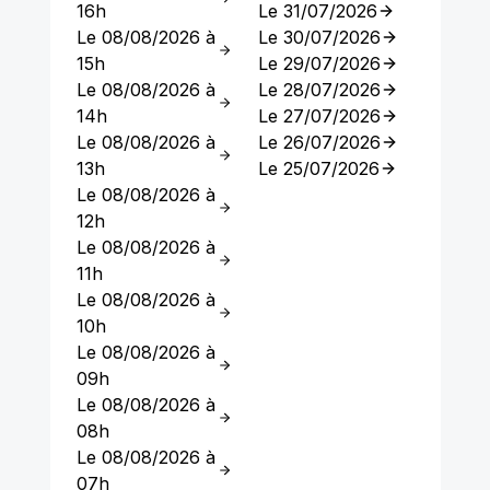
16h
Le 31/07/2026
Le 08/08/2026 à
Le 30/07/2026
15h
Le 29/07/2026
Le 08/08/2026 à
Le 28/07/2026
14h
Le 27/07/2026
Le 08/08/2026 à
Le 26/07/2026
13h
Le 25/07/2026
Le 08/08/2026 à
12h
Le 08/08/2026 à
11h
Le 08/08/2026 à
10h
Le 08/08/2026 à
09h
Le 08/08/2026 à
08h
Le 08/08/2026 à
07h