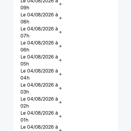
Le 04/08/2026 à
09h
Le 04/08/2026 à
08h
Le 04/08/2026 à
07h
Le 04/08/2026 à
06h
Le 04/08/2026 à
05h
Le 04/08/2026 à
04h
Le 04/08/2026 à
03h
Le 04/08/2026 à
02h
Le 04/08/2026 à
01h
Le 04/08/2026 à