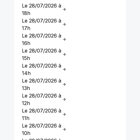
Le 28/07/2026 à
18h
Le 28/07/2026 à
17h
Le 28/07/2026 à
16h
Le 28/07/2026 à
15h
Le 28/07/2026 à
14h
Le 28/07/2026 à
13h
Le 28/07/2026 à
12h
Le 28/07/2026 à
11h
Le 28/07/2026 à
10h