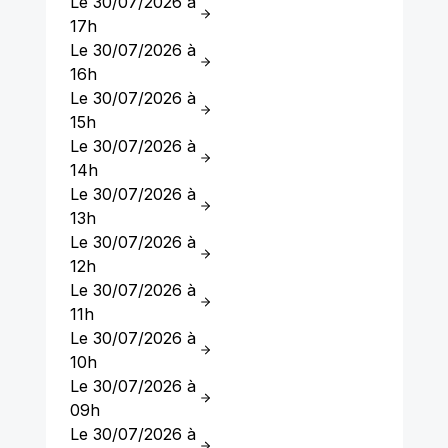
Le 30/07/2026 à
17h
Le 30/07/2026 à
16h
Le 30/07/2026 à
15h
Le 30/07/2026 à
14h
Le 30/07/2026 à
13h
Le 30/07/2026 à
12h
Le 30/07/2026 à
11h
Le 30/07/2026 à
10h
Le 30/07/2026 à
09h
Le 30/07/2026 à