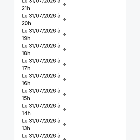
Le 31/07/2026 à
21h
Le 31/07/2026 à
20h
Le 31/07/2026 à
19h
Le 31/07/2026 à
18h
Le 31/07/2026 à
17h
Le 31/07/2026 à
16h
Le 31/07/2026 à
15h
Le 31/07/2026 à
14h
Le 31/07/2026 à
13h
Le 31/07/2026 à