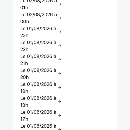
Le 02/08/2026 à
01h
Le 02/08/2026 à
00h
Le 01/08/2026 à
23h
Le 01/08/2026 à
22h
Le 01/08/2026 à
21h
Le 01/08/2026 à
20h
Le 01/08/2026 à
19h
Le 01/08/2026 à
18h
Le 01/08/2026 à
17h
Le 01/08/2026 à