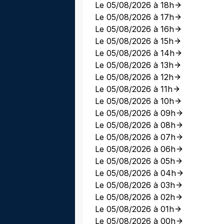
Le 05/08/2026 à 18h
Le 05/08/2026 à 17h
Le 05/08/2026 à 16h
Le 05/08/2026 à 15h
Le 05/08/2026 à 14h
Le 05/08/2026 à 13h
Le 05/08/2026 à 12h
Le 05/08/2026 à 11h
Le 05/08/2026 à 10h
Le 05/08/2026 à 09h
Le 05/08/2026 à 08h
Le 05/08/2026 à 07h
Le 05/08/2026 à 06h
Le 05/08/2026 à 05h
Le 05/08/2026 à 04h
Le 05/08/2026 à 03h
Le 05/08/2026 à 02h
Le 05/08/2026 à 01h
Le 05/08/2026 à 00h