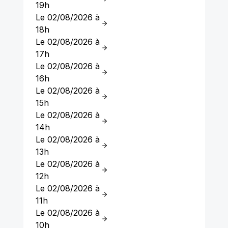
19h
Le 02/08/2026 à
18h
Le 02/08/2026 à
17h
Le 02/08/2026 à
16h
Le 02/08/2026 à
15h
Le 02/08/2026 à
14h
Le 02/08/2026 à
13h
Le 02/08/2026 à
12h
Le 02/08/2026 à
11h
Le 02/08/2026 à
10h