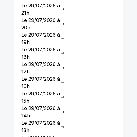
Le 29/07/2026 à
21h
Le 29/07/2026 à
20h
Le 29/07/2026 à
19h
Le 29/07/2026 à
18h
Le 29/07/2026 à
17h
Le 29/07/2026 à
16h
Le 29/07/2026 à
15h
Le 29/07/2026 à
14h
Le 29/07/2026 à
13h