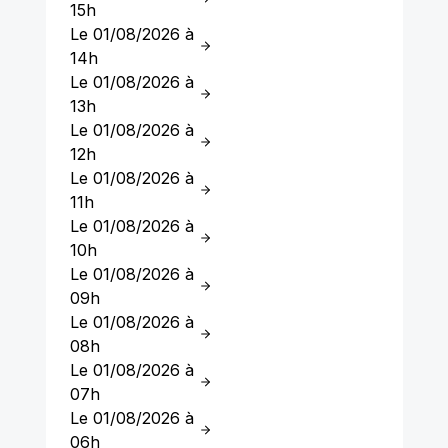
15h
Le 01/08/2026 à
14h
Le 01/08/2026 à
13h
Le 01/08/2026 à
12h
Le 01/08/2026 à
11h
Le 01/08/2026 à
10h
Le 01/08/2026 à
09h
Le 01/08/2026 à
08h
Le 01/08/2026 à
07h
Le 01/08/2026 à
06h