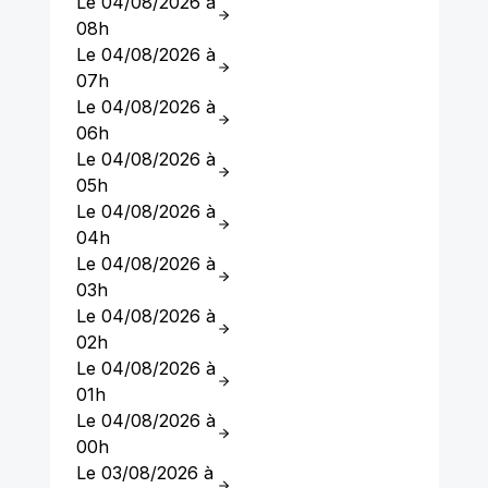
Le 04/08/2026 à
08h
Le 04/08/2026 à
07h
Le 04/08/2026 à
06h
Le 04/08/2026 à
05h
Le 04/08/2026 à
04h
Le 04/08/2026 à
03h
Le 04/08/2026 à
02h
Le 04/08/2026 à
01h
Le 04/08/2026 à
00h
Le 03/08/2026 à