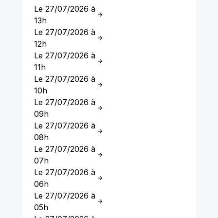
Le 27/07/2026 à
13h
Le 27/07/2026 à
12h
Le 27/07/2026 à
11h
Le 27/07/2026 à
10h
Le 27/07/2026 à
09h
Le 27/07/2026 à
08h
Le 27/07/2026 à
07h
Le 27/07/2026 à
06h
Le 27/07/2026 à
05h