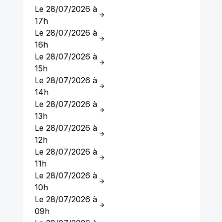
Le 28/07/2026 à
17h
Le 28/07/2026 à
16h
Le 28/07/2026 à
15h
Le 28/07/2026 à
14h
Le 28/07/2026 à
13h
Le 28/07/2026 à
12h
Le 28/07/2026 à
11h
Le 28/07/2026 à
10h
Le 28/07/2026 à
09h