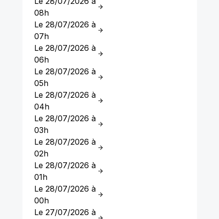
Le 28/07/2026 à
08h
Le 28/07/2026 à
07h
Le 28/07/2026 à
06h
Le 28/07/2026 à
05h
Le 28/07/2026 à
04h
Le 28/07/2026 à
03h
Le 28/07/2026 à
02h
Le 28/07/2026 à
01h
Le 28/07/2026 à
00h
Le 27/07/2026 à