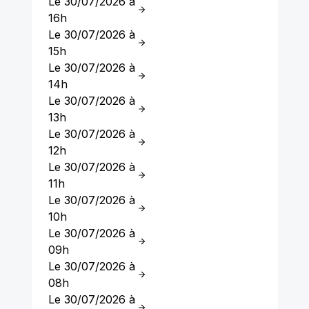
Le 30/07/2026 à
16h
Le 30/07/2026 à
15h
Le 30/07/2026 à
14h
Le 30/07/2026 à
13h
Le 30/07/2026 à
12h
Le 30/07/2026 à
11h
Le 30/07/2026 à
10h
Le 30/07/2026 à
09h
Le 30/07/2026 à
08h
Le 30/07/2026 à