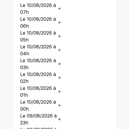
Le 10/08/2026 à
07h
Le 10/08/2026 à
06h
Le 10/08/2026 à
05h
Le 10/08/2026 à
04h
Le 10/08/2026 à
03h
Le 10/08/2026 à
02h
Le 10/08/2026 à
01h
Le 10/08/2026 à
00h
Le 09/08/2026 à
23h