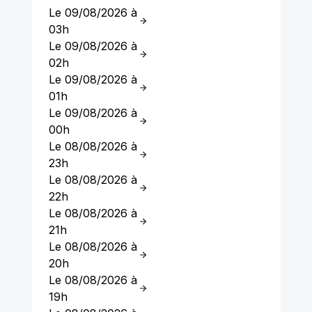
Le 09/08/2026 à
03h
Le 09/08/2026 à
02h
Le 09/08/2026 à
01h
Le 09/08/2026 à
00h
Le 08/08/2026 à
23h
Le 08/08/2026 à
22h
Le 08/08/2026 à
21h
Le 08/08/2026 à
20h
Le 08/08/2026 à
19h