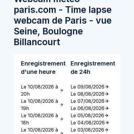
paris.com - Time lapse
webcam de Paris - vue
Seine, Boulogne
Billancourt
Enregistrement
Enregistrement
d'une heure
de 24h
Le 10/08/2026 à
Le 09/08/2026
20h
Le 08/08/2026
Le 10/08/2026 à
Le 07/08/2026
19h
Le 06/08/2026
Le 10/08/2026 à
Le 05/08/2026
18h
Le 04/08/2026
Le 10/08/2026 à
Le 03/08/2026