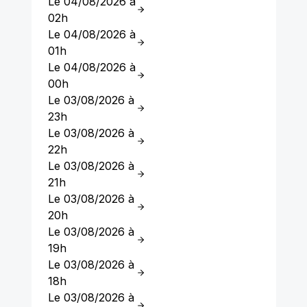
Le 04/08/2026 à
02h
Le 04/08/2026 à
01h
Le 04/08/2026 à
00h
Le 03/08/2026 à
23h
Le 03/08/2026 à
22h
Le 03/08/2026 à
21h
Le 03/08/2026 à
20h
Le 03/08/2026 à
19h
Le 03/08/2026 à
18h
Le 03/08/2026 à