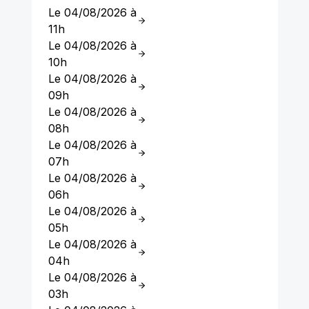
Le 04/08/2026 à
11h
Le 04/08/2026 à
10h
Le 04/08/2026 à
09h
Le 04/08/2026 à
08h
Le 04/08/2026 à
07h
Le 04/08/2026 à
06h
Le 04/08/2026 à
05h
Le 04/08/2026 à
04h
Le 04/08/2026 à
03h