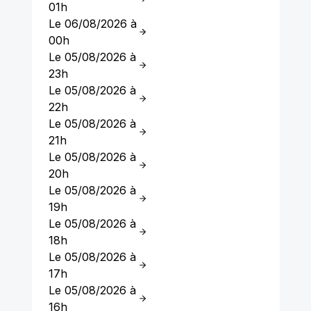
01h
Le 06/08/2026 à
00h
Le 05/08/2026 à
23h
Le 05/08/2026 à
22h
Le 05/08/2026 à
21h
Le 05/08/2026 à
20h
Le 05/08/2026 à
19h
Le 05/08/2026 à
18h
Le 05/08/2026 à
17h
Le 05/08/2026 à
16h