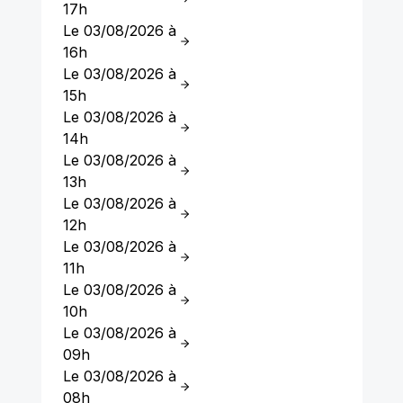
17h
Le 03/08/2026 à
16h
Le 03/08/2026 à
15h
Le 03/08/2026 à
14h
Le 03/08/2026 à
13h
Le 03/08/2026 à
12h
Le 03/08/2026 à
11h
Le 03/08/2026 à
10h
Le 03/08/2026 à
09h
Le 03/08/2026 à
08h