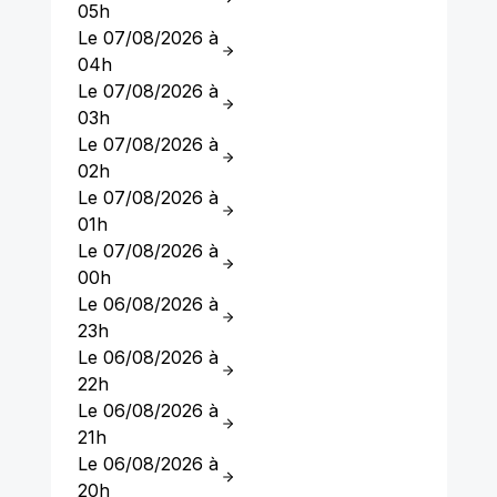
05h
Le 07/08/2026 à
04h
Le 07/08/2026 à
03h
Le 07/08/2026 à
02h
Le 07/08/2026 à
01h
Le 07/08/2026 à
00h
Le 06/08/2026 à
23h
Le 06/08/2026 à
22h
Le 06/08/2026 à
21h
Le 06/08/2026 à
20h