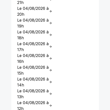
21h
Le 04/08/2026 à
20h
Le 04/08/2026 à
19h
Le 04/08/2026 à
18h
Le 04/08/2026 à
17h
Le 04/08/2026 à
16h
Le 04/08/2026 à
15h
Le 04/08/2026 à
14h
Le 04/08/2026 à
13h
Le 04/08/2026 à
12h