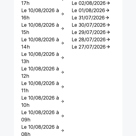
17h
Le 02/08/2026
Le 10/08/2026 à
Le 01/08/2026
16h
Le 31/07/2026
Le 10/08/2026 à
Le 30/07/2026
15h
Le 29/07/2026
Le 10/08/2026 à
Le 28/07/2026
14h
Le 27/07/2026
Le 10/08/2026 à
13h
Le 10/08/2026 à
12h
Le 10/08/2026 à
11h
Le 10/08/2026 à
10h
Le 10/08/2026 à
09h
Le 10/08/2026 à
08h