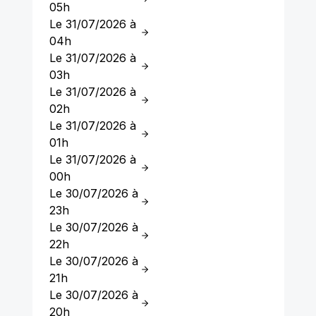
05h
Le 31/07/2026 à
04h
Le 31/07/2026 à
03h
Le 31/07/2026 à
02h
Le 31/07/2026 à
01h
Le 31/07/2026 à
00h
Le 30/07/2026 à
23h
Le 30/07/2026 à
22h
Le 30/07/2026 à
21h
Le 30/07/2026 à
20h