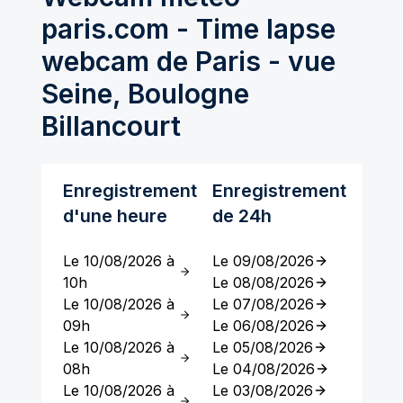
paris.com - Time lapse
webcam de Paris - vue
Seine, Boulogne
Billancourt
Enregistrement
Enregistrement
d'une heure
de 24h
Le 10/08/2026 à
Le 09/08/2026
10h
Le 08/08/2026
Le 10/08/2026 à
Le 07/08/2026
09h
Le 06/08/2026
Le 10/08/2026 à
Le 05/08/2026
08h
Le 04/08/2026
Le 10/08/2026 à
Le 03/08/2026