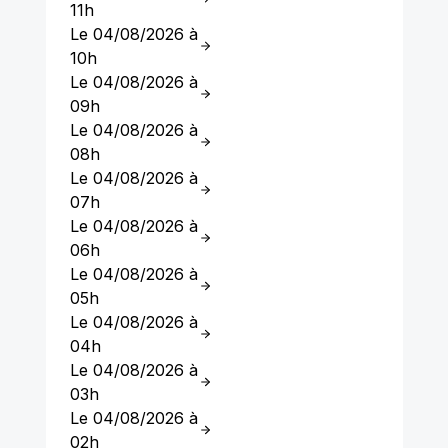
11h
Le 04/08/2026 à
10h
Le 04/08/2026 à
09h
Le 04/08/2026 à
08h
Le 04/08/2026 à
07h
Le 04/08/2026 à
06h
Le 04/08/2026 à
05h
Le 04/08/2026 à
04h
Le 04/08/2026 à
03h
Le 04/08/2026 à
02h