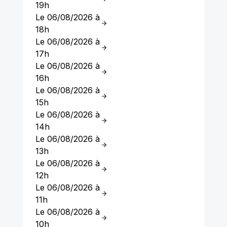
19h
Le 06/08/2026 à
18h
Le 06/08/2026 à
17h
Le 06/08/2026 à
16h
Le 06/08/2026 à
15h
Le 06/08/2026 à
14h
Le 06/08/2026 à
13h
Le 06/08/2026 à
12h
Le 06/08/2026 à
11h
Le 06/08/2026 à
10h