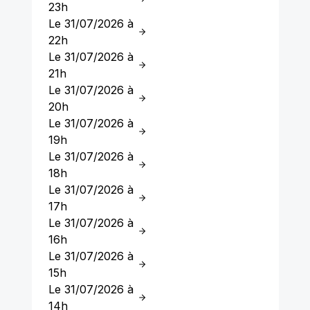
23h
Le 31/07/2026 à
22h
Le 31/07/2026 à
21h
Le 31/07/2026 à
20h
Le 31/07/2026 à
19h
Le 31/07/2026 à
18h
Le 31/07/2026 à
17h
Le 31/07/2026 à
16h
Le 31/07/2026 à
15h
Le 31/07/2026 à
14h