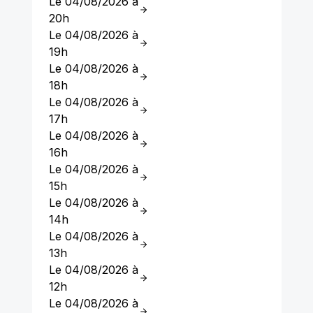
Le 04/08/2026 à
20h
Le 04/08/2026 à
19h
Le 04/08/2026 à
18h
Le 04/08/2026 à
17h
Le 04/08/2026 à
16h
Le 04/08/2026 à
15h
Le 04/08/2026 à
14h
Le 04/08/2026 à
13h
Le 04/08/2026 à
12h
Le 04/08/2026 à