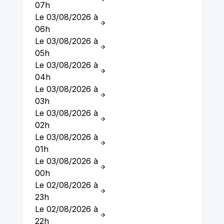
07h
Le 03/08/2026 à
06h
Le 03/08/2026 à
05h
Le 03/08/2026 à
04h
Le 03/08/2026 à
03h
Le 03/08/2026 à
02h
Le 03/08/2026 à
01h
Le 03/08/2026 à
00h
Le 02/08/2026 à
23h
Le 02/08/2026 à
22h