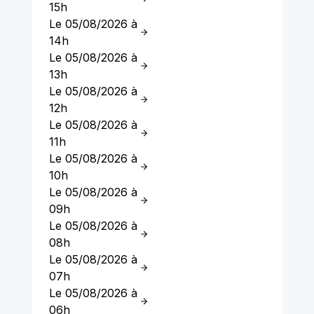
15h
Le 05/08/2026 à
14h
Le 05/08/2026 à
13h
Le 05/08/2026 à
12h
Le 05/08/2026 à
11h
Le 05/08/2026 à
10h
Le 05/08/2026 à
09h
Le 05/08/2026 à
08h
Le 05/08/2026 à
07h
Le 05/08/2026 à
06h