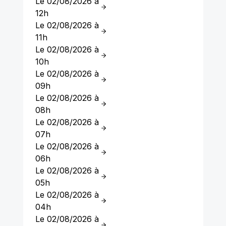
Le 02/08/2026 à
12h
Le 02/08/2026 à
11h
Le 02/08/2026 à
10h
Le 02/08/2026 à
09h
Le 02/08/2026 à
08h
Le 02/08/2026 à
07h
Le 02/08/2026 à
06h
Le 02/08/2026 à
05h
Le 02/08/2026 à
04h
Le 02/08/2026 à