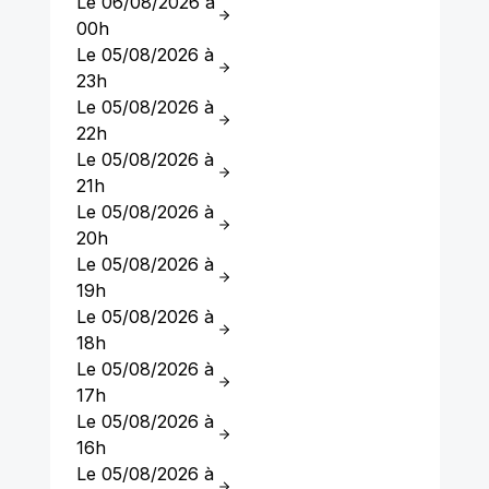
Le 06/08/2026 à
00h
Le 05/08/2026 à
23h
Le 05/08/2026 à
22h
Le 05/08/2026 à
21h
Le 05/08/2026 à
20h
Le 05/08/2026 à
19h
Le 05/08/2026 à
18h
Le 05/08/2026 à
17h
Le 05/08/2026 à
16h
Le 05/08/2026 à