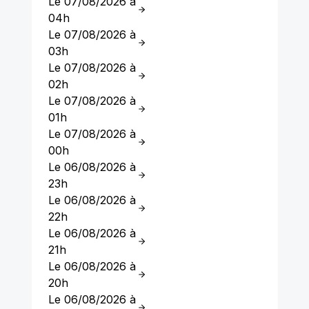
Le 07/08/2026 à
04h
Le 07/08/2026 à
03h
Le 07/08/2026 à
02h
Le 07/08/2026 à
01h
Le 07/08/2026 à
00h
Le 06/08/2026 à
23h
Le 06/08/2026 à
22h
Le 06/08/2026 à
21h
Le 06/08/2026 à
20h
Le 06/08/2026 à