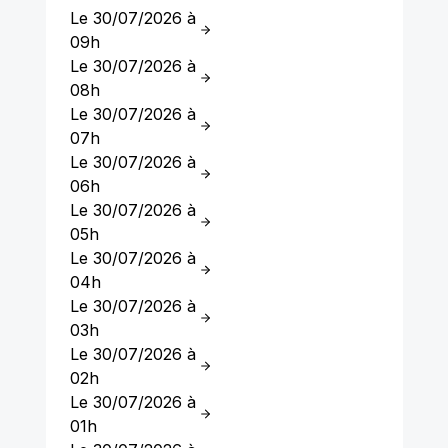
Le 30/07/2026 à
09h
Le 30/07/2026 à
08h
Le 30/07/2026 à
07h
Le 30/07/2026 à
06h
Le 30/07/2026 à
05h
Le 30/07/2026 à
04h
Le 30/07/2026 à
03h
Le 30/07/2026 à
02h
Le 30/07/2026 à
01h