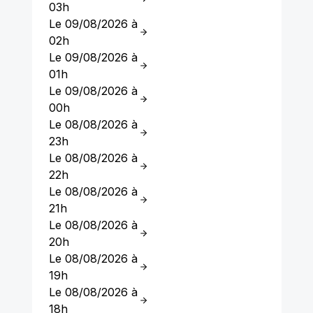
03h
Le 09/08/2026 à
02h
Le 09/08/2026 à
01h
Le 09/08/2026 à
00h
Le 08/08/2026 à
23h
Le 08/08/2026 à
22h
Le 08/08/2026 à
21h
Le 08/08/2026 à
20h
Le 08/08/2026 à
19h
Le 08/08/2026 à
18h