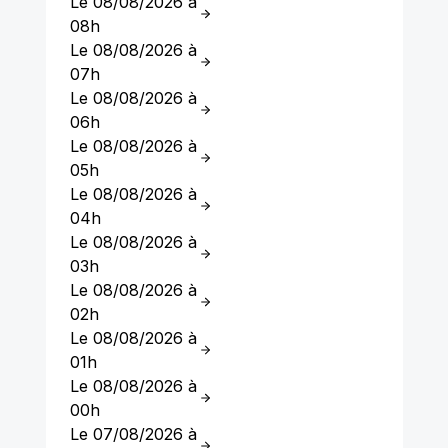
Le 08/08/2026 à
08h
Le 08/08/2026 à
07h
Le 08/08/2026 à
06h
Le 08/08/2026 à
05h
Le 08/08/2026 à
04h
Le 08/08/2026 à
03h
Le 08/08/2026 à
02h
Le 08/08/2026 à
01h
Le 08/08/2026 à
00h
Le 07/08/2026 à