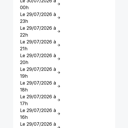
Le 30/07/2026 à
00h
Le 29/07/2026 à
23h
Le 29/07/2026 à
22h
Le 29/07/2026 à
21h
Le 29/07/2026 à
20h
Le 29/07/2026 à
19h
Le 29/07/2026 à
18h
Le 29/07/2026 à
17h
Le 29/07/2026 à
16h
Le 29/07/2026 à