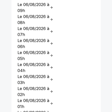
Le 06/08/2026 à
09h
Le 06/08/2026 à
08h
Le 06/08/2026 à
07h
Le 06/08/2026 à
06h
Le 06/08/2026 à
05h
Le 06/08/2026 à
04h
Le 06/08/2026 à
03h
Le 06/08/2026 à
02h
Le 06/08/2026 à
01h