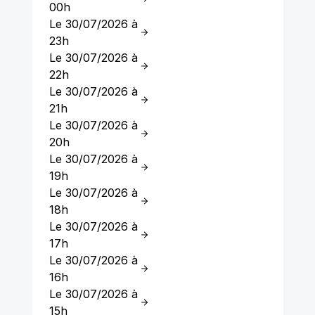
00h
Le 30/07/2026 à
23h
Le 30/07/2026 à
22h
Le 30/07/2026 à
21h
Le 30/07/2026 à
20h
Le 30/07/2026 à
19h
Le 30/07/2026 à
18h
Le 30/07/2026 à
17h
Le 30/07/2026 à
16h
Le 30/07/2026 à
15h