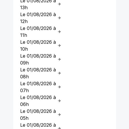
Le 01/08/2026 à
13h
Le 01/08/2026 à
12h
Le 01/08/2026 à
11h
Le 01/08/2026 à
10h
Le 01/08/2026 à
09h
Le 01/08/2026 à
08h
Le 01/08/2026 à
07h
Le 01/08/2026 à
06h
Le 01/08/2026 à
05h
Le 01/08/2026 à