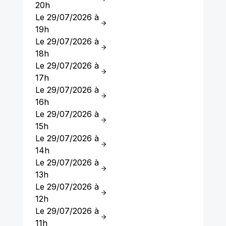
20h
Le 29/07/2026 à
19h
Le 29/07/2026 à
18h
Le 29/07/2026 à
17h
Le 29/07/2026 à
16h
Le 29/07/2026 à
15h
Le 29/07/2026 à
14h
Le 29/07/2026 à
13h
Le 29/07/2026 à
12h
Le 29/07/2026 à
11h