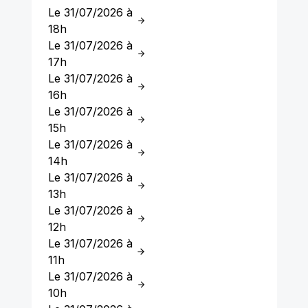
Le 31/07/2026 à
18h
Le 31/07/2026 à
17h
Le 31/07/2026 à
16h
Le 31/07/2026 à
15h
Le 31/07/2026 à
14h
Le 31/07/2026 à
13h
Le 31/07/2026 à
12h
Le 31/07/2026 à
11h
Le 31/07/2026 à
10h