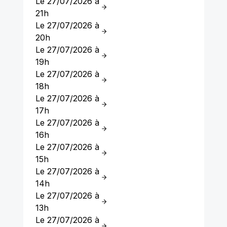
Le 27/07/2026 à
21h
Le 27/07/2026 à
20h
Le 27/07/2026 à
19h
Le 27/07/2026 à
18h
Le 27/07/2026 à
17h
Le 27/07/2026 à
16h
Le 27/07/2026 à
15h
Le 27/07/2026 à
14h
Le 27/07/2026 à
13h
Le 27/07/2026 à