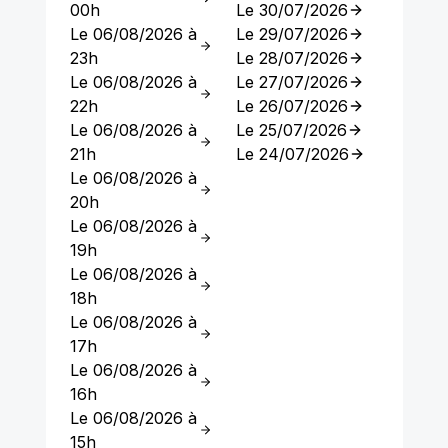
00h
Le 30/07/2026
Le 06/08/2026 à
Le 29/07/2026
23h
Le 28/07/2026
Le 06/08/2026 à
Le 27/07/2026
22h
Le 26/07/2026
Le 06/08/2026 à
Le 25/07/2026
21h
Le 24/07/2026
Le 06/08/2026 à
20h
Le 06/08/2026 à
19h
Le 06/08/2026 à
18h
Le 06/08/2026 à
17h
Le 06/08/2026 à
16h
Le 06/08/2026 à
15h