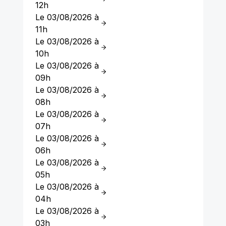
12h
Le 03/08/2026 à
11h
Le 03/08/2026 à
10h
Le 03/08/2026 à
09h
Le 03/08/2026 à
08h
Le 03/08/2026 à
07h
Le 03/08/2026 à
06h
Le 03/08/2026 à
05h
Le 03/08/2026 à
04h
Le 03/08/2026 à
03h