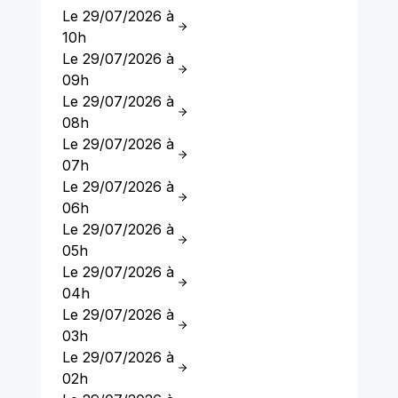
Le 29/07/2026 à
10h
Le 29/07/2026 à
09h
Le 29/07/2026 à
08h
Le 29/07/2026 à
07h
Le 29/07/2026 à
06h
Le 29/07/2026 à
05h
Le 29/07/2026 à
04h
Le 29/07/2026 à
03h
Le 29/07/2026 à
02h