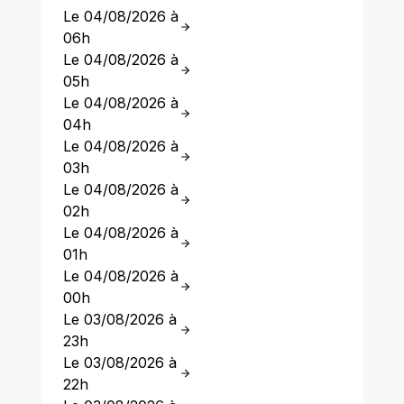
Le 04/08/2026 à
06h
Le 04/08/2026 à
05h
Le 04/08/2026 à
04h
Le 04/08/2026 à
03h
Le 04/08/2026 à
02h
Le 04/08/2026 à
01h
Le 04/08/2026 à
00h
Le 03/08/2026 à
23h
Le 03/08/2026 à
22h