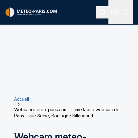
FR
Rechercher
Menu
Menu des
Accueil
Webcam meteo-paris.com - Time lapse webcam de
Paris - vue Seine, Boulogne Billancourt
Webcam meteo-