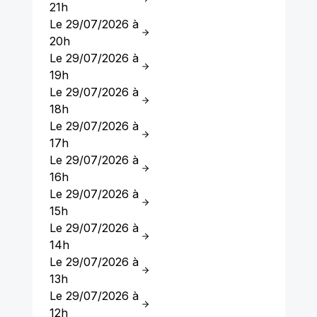
21h
Le 29/07/2026 à
20h
Le 29/07/2026 à
19h
Le 29/07/2026 à
18h
Le 29/07/2026 à
17h
Le 29/07/2026 à
16h
Le 29/07/2026 à
15h
Le 29/07/2026 à
14h
Le 29/07/2026 à
13h
Le 29/07/2026 à
12h