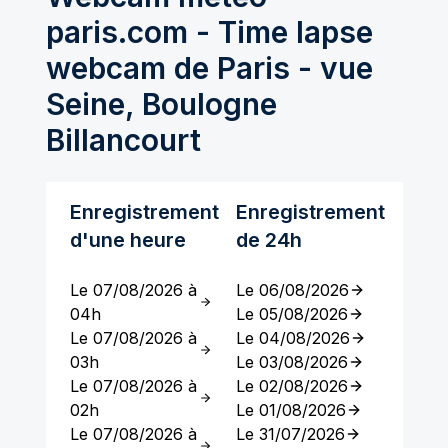
paris.com - Time lapse
webcam de Paris - vue
Seine, Boulogne
Billancourt
Enregistrement
Enregistrement
d'une heure
de 24h
Le 07/08/2026 à
Le 06/08/2026
04h
Le 05/08/2026
Le 07/08/2026 à
Le 04/08/2026
03h
Le 03/08/2026
Le 07/08/2026 à
Le 02/08/2026
02h
Le 01/08/2026
Le 07/08/2026 à
Le 31/07/2026