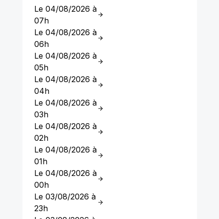
Le 04/08/2026 à
07h
Le 04/08/2026 à
06h
Le 04/08/2026 à
05h
Le 04/08/2026 à
04h
Le 04/08/2026 à
03h
Le 04/08/2026 à
02h
Le 04/08/2026 à
01h
Le 04/08/2026 à
00h
Le 03/08/2026 à
23h