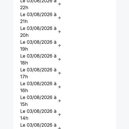
Le 03/08/2026 à
22h
Le 03/08/2026 à
21h
Le 03/08/2026 à
20h
Le 03/08/2026 à
19h
Le 03/08/2026 à
18h
Le 03/08/2026 à
17h
Le 03/08/2026 à
16h
Le 03/08/2026 à
15h
Le 03/08/2026 à
14h
Le 03/08/2026 à