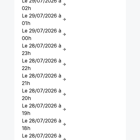
Le 29/07/2026 à
02h
Le 29/07/2026 à
01h
Le 29/07/2026 à
00h
Le 28/07/2026 à
23h
Le 28/07/2026 à
22h
Le 28/07/2026 à
21h
Le 28/07/2026 à
20h
Le 28/07/2026 à
19h
Le 28/07/2026 à
18h
Le 28/07/2026 à