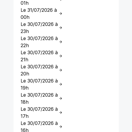
01h
Le 31/07/2026 à
00h
Le 30/07/2026 à
23h
Le 30/07/2026 à
22h
Le 30/07/2026 à
21h
Le 30/07/2026 à
20h
Le 30/07/2026 à
19h
Le 30/07/2026 à
18h
Le 30/07/2026 à
17h
Le 30/07/2026 à
16h