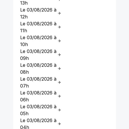
13h
Le 03/08/2026 à
12h
Le 03/08/2026 à
11h
Le 03/08/2026 à
10h
Le 03/08/2026 à
09h
Le 03/08/2026 à
08h
Le 03/08/2026 à
07h
Le 03/08/2026 à
06h
Le 03/08/2026 à
05h
Le 03/08/2026 à
04h