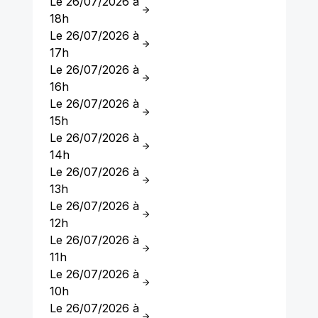
Le 26/07/2026 à
18h
Le 26/07/2026 à
17h
Le 26/07/2026 à
16h
Le 26/07/2026 à
15h
Le 26/07/2026 à
14h
Le 26/07/2026 à
13h
Le 26/07/2026 à
12h
Le 26/07/2026 à
11h
Le 26/07/2026 à
10h
Le 26/07/2026 à