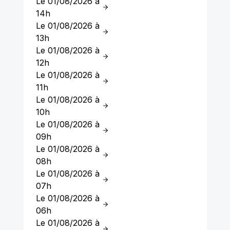
Le 01/08/2026 à
14h
Le 01/08/2026 à
13h
Le 01/08/2026 à
12h
Le 01/08/2026 à
11h
Le 01/08/2026 à
10h
Le 01/08/2026 à
09h
Le 01/08/2026 à
08h
Le 01/08/2026 à
07h
Le 01/08/2026 à
06h
Le 01/08/2026 à