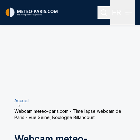
FR
Rechercher
Menu
Menu des
Accueil
Webcam meteo-paris.com - Time lapse webcam de
Paris - vue Seine, Boulogne Billancourt
Webcam meteo-