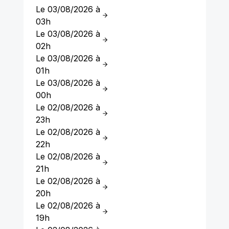
Le 03/08/2026 à
03h
Le 03/08/2026 à
02h
Le 03/08/2026 à
01h
Le 03/08/2026 à
00h
Le 02/08/2026 à
23h
Le 02/08/2026 à
22h
Le 02/08/2026 à
21h
Le 02/08/2026 à
20h
Le 02/08/2026 à
19h