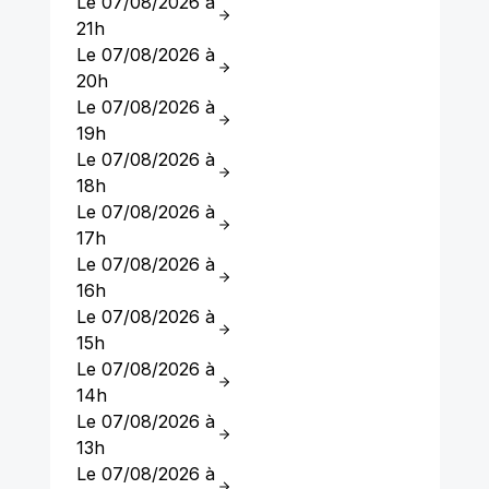
Le 07/08/2026 à
21h
Le 07/08/2026 à
20h
Le 07/08/2026 à
19h
Le 07/08/2026 à
18h
Le 07/08/2026 à
17h
Le 07/08/2026 à
16h
Le 07/08/2026 à
15h
Le 07/08/2026 à
14h
Le 07/08/2026 à
13h
Le 07/08/2026 à