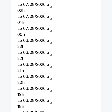
Le 07/08/2026 à
02h
Le 07/08/2026 à
01h
Le 07/08/2026 à
00h
Le 06/08/2026 à
23h
Le 06/08/2026 à
22h
Le 06/08/2026 à
21h
Le 06/08/2026 à
20h
Le 06/08/2026 à
19h
Le 06/08/2026 à
18h