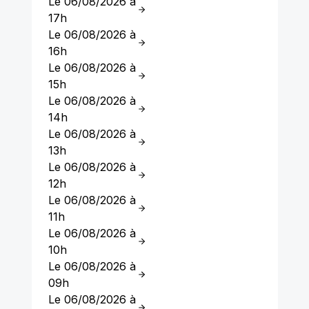
Le 06/08/2026 à
17h
Le 06/08/2026 à
16h
Le 06/08/2026 à
15h
Le 06/08/2026 à
14h
Le 06/08/2026 à
13h
Le 06/08/2026 à
12h
Le 06/08/2026 à
11h
Le 06/08/2026 à
10h
Le 06/08/2026 à
09h
Le 06/08/2026 à