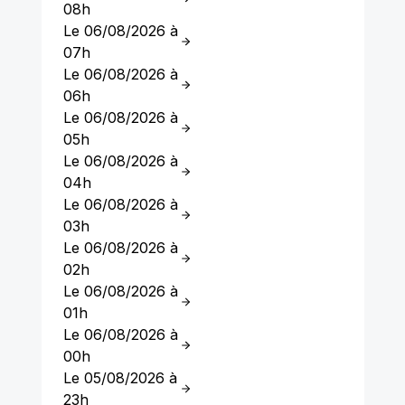
08h
Le 06/08/2026 à
07h
Le 06/08/2026 à
06h
Le 06/08/2026 à
05h
Le 06/08/2026 à
04h
Le 06/08/2026 à
03h
Le 06/08/2026 à
02h
Le 06/08/2026 à
01h
Le 06/08/2026 à
00h
Le 05/08/2026 à
23h