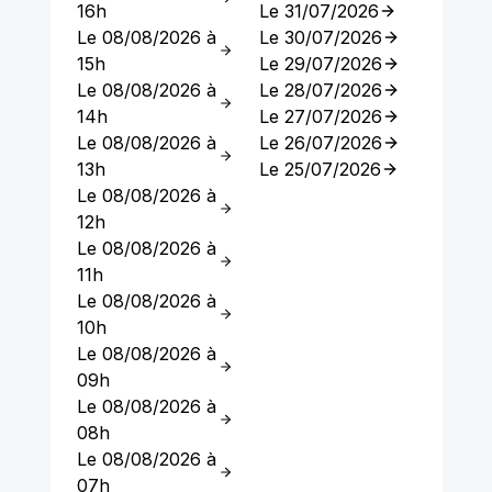
16h
Le 31/07/2026
Le 08/08/2026 à
Le 30/07/2026
15h
Le 29/07/2026
Le 08/08/2026 à
Le 28/07/2026
14h
Le 27/07/2026
Le 08/08/2026 à
Le 26/07/2026
13h
Le 25/07/2026
Le 08/08/2026 à
12h
Le 08/08/2026 à
11h
Le 08/08/2026 à
10h
Le 08/08/2026 à
09h
Le 08/08/2026 à
08h
Le 08/08/2026 à
07h