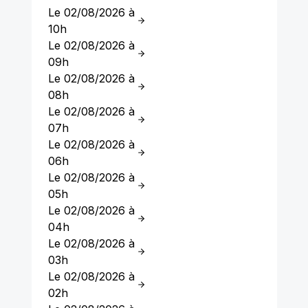
Le 02/08/2026 à
10h
Le 02/08/2026 à
09h
Le 02/08/2026 à
08h
Le 02/08/2026 à
07h
Le 02/08/2026 à
06h
Le 02/08/2026 à
05h
Le 02/08/2026 à
04h
Le 02/08/2026 à
03h
Le 02/08/2026 à
02h