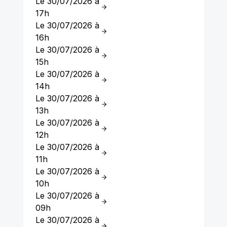
Le 30/07/2026 à
17h
Le 30/07/2026 à
16h
Le 30/07/2026 à
15h
Le 30/07/2026 à
14h
Le 30/07/2026 à
13h
Le 30/07/2026 à
12h
Le 30/07/2026 à
11h
Le 30/07/2026 à
10h
Le 30/07/2026 à
09h
Le 30/07/2026 à