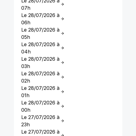
Le 28/07/2026 à
07h
Le 28/07/2026 à
06h
Le 28/07/2026 à
05h
Le 28/07/2026 à
04h
Le 28/07/2026 à
03h
Le 28/07/2026 à
02h
Le 28/07/2026 à
01h
Le 28/07/2026 à
00h
Le 27/07/2026 à
23h
Le 27/07/2026 à