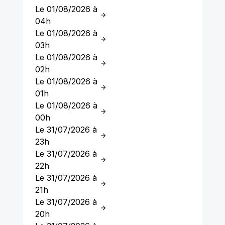
Le 01/08/2026 à
04h
Le 01/08/2026 à
03h
Le 01/08/2026 à
02h
Le 01/08/2026 à
01h
Le 01/08/2026 à
00h
Le 31/07/2026 à
23h
Le 31/07/2026 à
22h
Le 31/07/2026 à
21h
Le 31/07/2026 à
20h