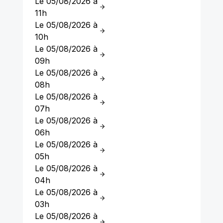
Le 05/08/2026 à
11h
Le 05/08/2026 à
10h
Le 05/08/2026 à
09h
Le 05/08/2026 à
08h
Le 05/08/2026 à
07h
Le 05/08/2026 à
06h
Le 05/08/2026 à
05h
Le 05/08/2026 à
04h
Le 05/08/2026 à
03h
Le 05/08/2026 à