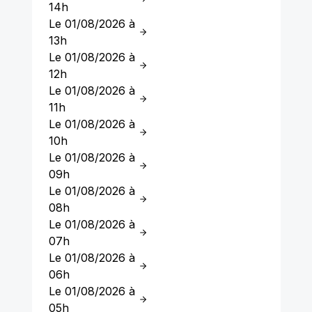
14h
Le 01/08/2026 à
13h
Le 01/08/2026 à
12h
Le 01/08/2026 à
11h
Le 01/08/2026 à
10h
Le 01/08/2026 à
09h
Le 01/08/2026 à
08h
Le 01/08/2026 à
07h
Le 01/08/2026 à
06h
Le 01/08/2026 à
05h