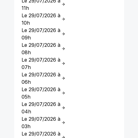
Le 29/07/2026 à
11h
Le 29/07/2026 à
10h
Le 29/07/2026 à
09h
Le 29/07/2026 à
08h
Le 29/07/2026 à
07h
Le 29/07/2026 à
06h
Le 29/07/2026 à
05h
Le 29/07/2026 à
04h
Le 29/07/2026 à
03h
Le 29/07/2026 à