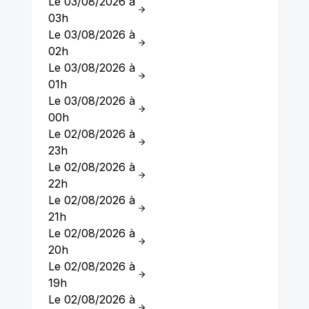
Le 03/08/2026 à
03h
Le 03/08/2026 à
02h
Le 03/08/2026 à
01h
Le 03/08/2026 à
00h
Le 02/08/2026 à
23h
Le 02/08/2026 à
22h
Le 02/08/2026 à
21h
Le 02/08/2026 à
20h
Le 02/08/2026 à
19h
Le 02/08/2026 à