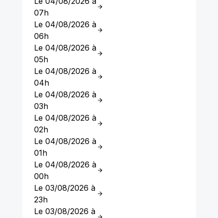
Le 04/08/2026 à
07h
Le 04/08/2026 à
06h
Le 04/08/2026 à
05h
Le 04/08/2026 à
04h
Le 04/08/2026 à
03h
Le 04/08/2026 à
02h
Le 04/08/2026 à
01h
Le 04/08/2026 à
00h
Le 03/08/2026 à
23h
Le 03/08/2026 à