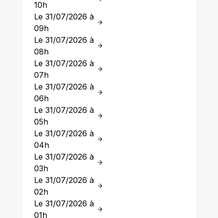
10h
Le 31/07/2026 à
09h
Le 31/07/2026 à
08h
Le 31/07/2026 à
07h
Le 31/07/2026 à
06h
Le 31/07/2026 à
05h
Le 31/07/2026 à
04h
Le 31/07/2026 à
03h
Le 31/07/2026 à
02h
Le 31/07/2026 à
01h