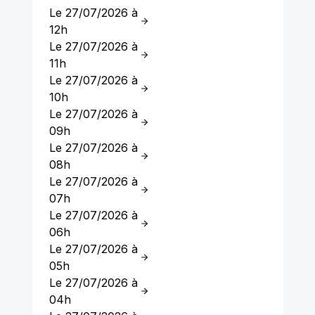
Le 27/07/2026 à
12h
Le 27/07/2026 à
11h
Le 27/07/2026 à
10h
Le 27/07/2026 à
09h
Le 27/07/2026 à
08h
Le 27/07/2026 à
07h
Le 27/07/2026 à
06h
Le 27/07/2026 à
05h
Le 27/07/2026 à
04h