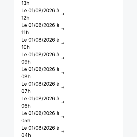
13h
Le 01/08/2026 à
12h
Le 01/08/2026 à
11h
Le 01/08/2026 à
10h
Le 01/08/2026 à
09h
Le 01/08/2026 à
08h
Le 01/08/2026 à
07h
Le 01/08/2026 à
06h
Le 01/08/2026 à
05h
Le 01/08/2026 à
04h