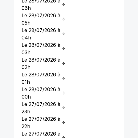
Le 28/07/2026 à
06h
Le 28/07/2026 à
05h
Le 28/07/2026 à
04h
Le 28/07/2026 à
03h
Le 28/07/2026 à
02h
Le 28/07/2026 à
01h
Le 28/07/2026 à
00h
Le 27/07/2026 à
23h
Le 27/07/2026 à
22h
Le 27/07/2026 à