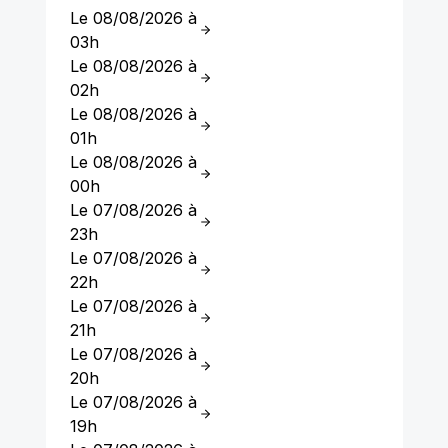
Le 08/08/2026 à
03h
Le 08/08/2026 à
02h
Le 08/08/2026 à
01h
Le 08/08/2026 à
00h
Le 07/08/2026 à
23h
Le 07/08/2026 à
22h
Le 07/08/2026 à
21h
Le 07/08/2026 à
20h
Le 07/08/2026 à
19h