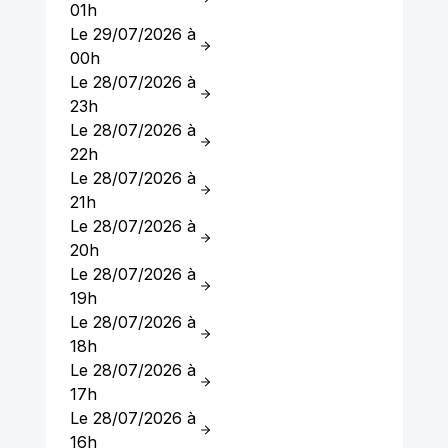
01h
Le 29/07/2026 à
00h
Le 28/07/2026 à
23h
Le 28/07/2026 à
22h
Le 28/07/2026 à
21h
Le 28/07/2026 à
20h
Le 28/07/2026 à
19h
Le 28/07/2026 à
18h
Le 28/07/2026 à
17h
Le 28/07/2026 à
16h