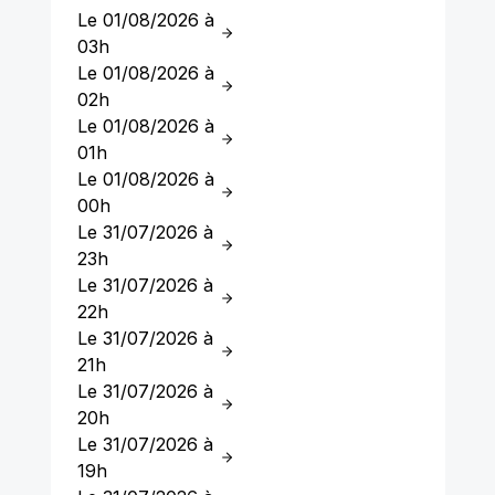
Le 01/08/2026 à
03h
Le 01/08/2026 à
02h
Le 01/08/2026 à
01h
Le 01/08/2026 à
00h
Le 31/07/2026 à
23h
Le 31/07/2026 à
22h
Le 31/07/2026 à
21h
Le 31/07/2026 à
20h
Le 31/07/2026 à
19h