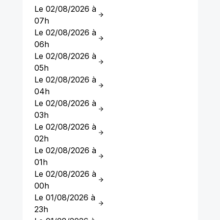
Le 02/08/2026 à
07h
Le 02/08/2026 à
06h
Le 02/08/2026 à
05h
Le 02/08/2026 à
04h
Le 02/08/2026 à
03h
Le 02/08/2026 à
02h
Le 02/08/2026 à
01h
Le 02/08/2026 à
00h
Le 01/08/2026 à
23h