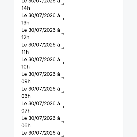
Le 30/07/2026 à
14h
Le 30/07/2026 à
13h
Le 30/07/2026 à
12h
Le 30/07/2026 à
11h
Le 30/07/2026 à
10h
Le 30/07/2026 à
09h
Le 30/07/2026 à
08h
Le 30/07/2026 à
07h
Le 30/07/2026 à
06h
Le 30/07/2026 à