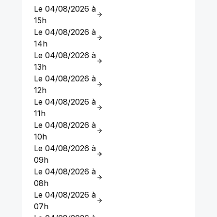
Le 04/08/2026 à
15h
Le 04/08/2026 à
14h
Le 04/08/2026 à
13h
Le 04/08/2026 à
12h
Le 04/08/2026 à
11h
Le 04/08/2026 à
10h
Le 04/08/2026 à
09h
Le 04/08/2026 à
08h
Le 04/08/2026 à
07h