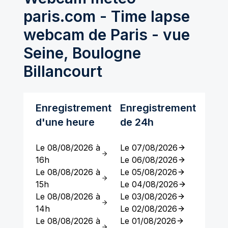
paris.com - Time lapse
webcam de Paris - vue
Seine, Boulogne
Billancourt
Enregistrement
Enregistrement
d'une heure
de 24h
Le 08/08/2026 à
Le 07/08/2026
16h
Le 06/08/2026
Le 08/08/2026 à
Le 05/08/2026
15h
Le 04/08/2026
Le 08/08/2026 à
Le 03/08/2026
14h
Le 02/08/2026
Le 08/08/2026 à
Le 01/08/2026