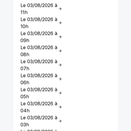
Le 03/08/2026 à
11h
Le 03/08/2026 à
10h
Le 03/08/2026 à
09h
Le 03/08/2026 à
08h
Le 03/08/2026 à
07h
Le 03/08/2026 à
06h
Le 03/08/2026 à
05h
Le 03/08/2026 à
04h
Le 03/08/2026 à
03h