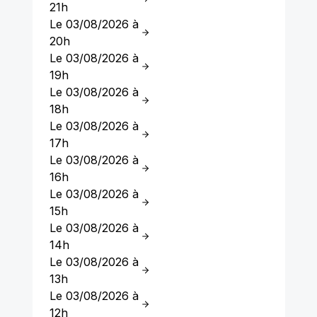
21h
Le 03/08/2026 à
20h
Le 03/08/2026 à
19h
Le 03/08/2026 à
18h
Le 03/08/2026 à
17h
Le 03/08/2026 à
16h
Le 03/08/2026 à
15h
Le 03/08/2026 à
14h
Le 03/08/2026 à
13h
Le 03/08/2026 à
12h