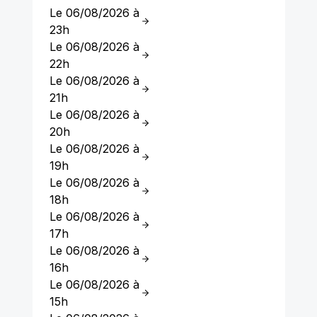
Le 06/08/2026 à
23h
Le 06/08/2026 à
22h
Le 06/08/2026 à
21h
Le 06/08/2026 à
20h
Le 06/08/2026 à
19h
Le 06/08/2026 à
18h
Le 06/08/2026 à
17h
Le 06/08/2026 à
16h
Le 06/08/2026 à
15h