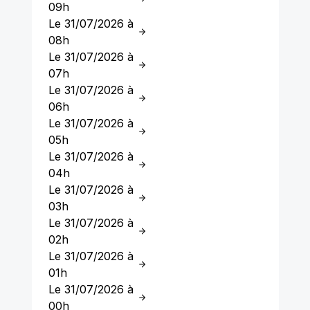
09h
Le 31/07/2026 à
08h
Le 31/07/2026 à
07h
Le 31/07/2026 à
06h
Le 31/07/2026 à
05h
Le 31/07/2026 à
04h
Le 31/07/2026 à
03h
Le 31/07/2026 à
02h
Le 31/07/2026 à
01h
Le 31/07/2026 à
00h