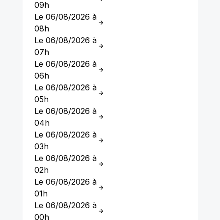
09h
Le 06/08/2026 à
08h
Le 06/08/2026 à
07h
Le 06/08/2026 à
06h
Le 06/08/2026 à
05h
Le 06/08/2026 à
04h
Le 06/08/2026 à
03h
Le 06/08/2026 à
02h
Le 06/08/2026 à
01h
Le 06/08/2026 à
00h