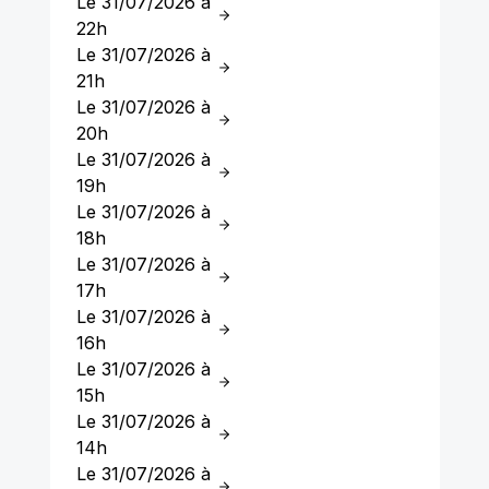
Le 31/07/2026 à
22h
Le 31/07/2026 à
21h
Le 31/07/2026 à
20h
Le 31/07/2026 à
19h
Le 31/07/2026 à
18h
Le 31/07/2026 à
17h
Le 31/07/2026 à
16h
Le 31/07/2026 à
15h
Le 31/07/2026 à
14h
Le 31/07/2026 à