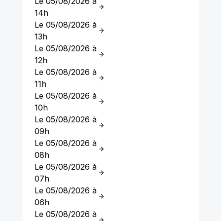
Le 05/08/2026 à
14h
Le 05/08/2026 à
13h
Le 05/08/2026 à
12h
Le 05/08/2026 à
11h
Le 05/08/2026 à
10h
Le 05/08/2026 à
09h
Le 05/08/2026 à
08h
Le 05/08/2026 à
07h
Le 05/08/2026 à
06h
Le 05/08/2026 à