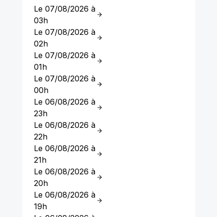
Le 07/08/2026 à
03h
Le 07/08/2026 à
02h
Le 07/08/2026 à
01h
Le 07/08/2026 à
00h
Le 06/08/2026 à
23h
Le 06/08/2026 à
22h
Le 06/08/2026 à
21h
Le 06/08/2026 à
20h
Le 06/08/2026 à
19h