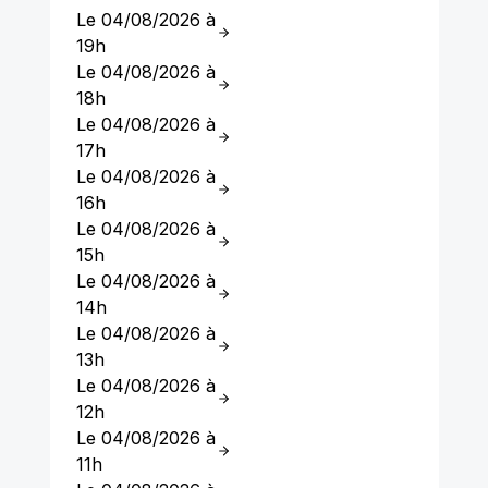
Le 04/08/2026 à
19h
Le 04/08/2026 à
18h
Le 04/08/2026 à
17h
Le 04/08/2026 à
16h
Le 04/08/2026 à
15h
Le 04/08/2026 à
14h
Le 04/08/2026 à
13h
Le 04/08/2026 à
12h
Le 04/08/2026 à
11h