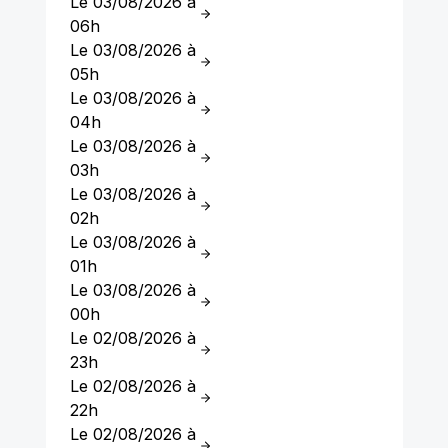
Le 03/08/2026 à
06h
Le 03/08/2026 à
05h
Le 03/08/2026 à
04h
Le 03/08/2026 à
03h
Le 03/08/2026 à
02h
Le 03/08/2026 à
01h
Le 03/08/2026 à
00h
Le 02/08/2026 à
23h
Le 02/08/2026 à
22h
Le 02/08/2026 à