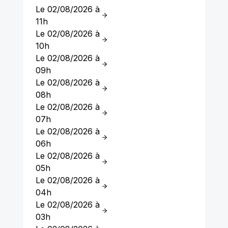
Le 02/08/2026 à
11h
Le 02/08/2026 à
10h
Le 02/08/2026 à
09h
Le 02/08/2026 à
08h
Le 02/08/2026 à
07h
Le 02/08/2026 à
06h
Le 02/08/2026 à
05h
Le 02/08/2026 à
04h
Le 02/08/2026 à
03h