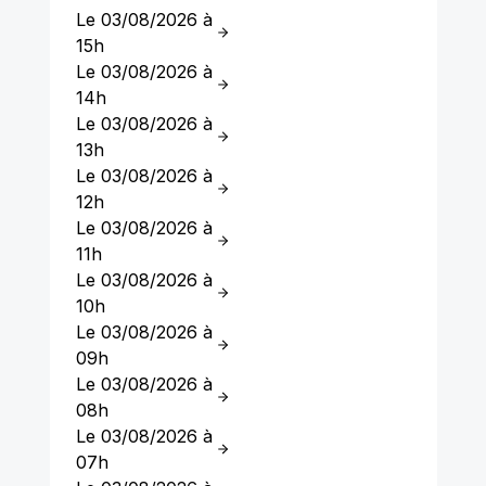
Le 03/08/2026 à
15h
Le 03/08/2026 à
14h
Le 03/08/2026 à
13h
Le 03/08/2026 à
12h
Le 03/08/2026 à
11h
Le 03/08/2026 à
10h
Le 03/08/2026 à
09h
Le 03/08/2026 à
08h
Le 03/08/2026 à
07h