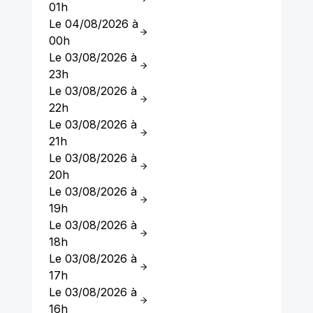
01h
Le 04/08/2026 à
00h
Le 03/08/2026 à
23h
Le 03/08/2026 à
22h
Le 03/08/2026 à
21h
Le 03/08/2026 à
20h
Le 03/08/2026 à
19h
Le 03/08/2026 à
18h
Le 03/08/2026 à
17h
Le 03/08/2026 à
16h