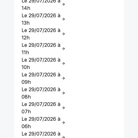
Le 29/07/2026 à
14h
Le 29/07/2026 à
13h
Le 29/07/2026 à
12h
Le 29/07/2026 à
11h
Le 29/07/2026 à
10h
Le 29/07/2026 à
09h
Le 29/07/2026 à
08h
Le 29/07/2026 à
07h
Le 29/07/2026 à
06h
Le 29/07/2026 à