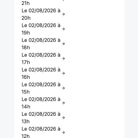
21h
Le 02/08/2026 à
20h
Le 02/08/2026 à
19h
Le 02/08/2026 à
18h
Le 02/08/2026 à
17h
Le 02/08/2026 à
16h
Le 02/08/2026 à
15h
Le 02/08/2026 à
14h
Le 02/08/2026 à
13h
Le 02/08/2026 à
12h