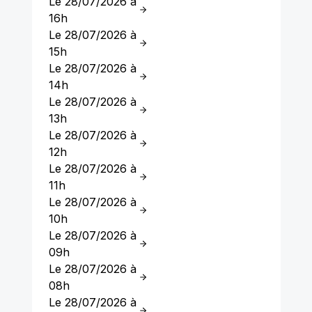
Le 28/07/2026 à
16h
Le 28/07/2026 à
15h
Le 28/07/2026 à
14h
Le 28/07/2026 à
13h
Le 28/07/2026 à
12h
Le 28/07/2026 à
11h
Le 28/07/2026 à
10h
Le 28/07/2026 à
09h
Le 28/07/2026 à
08h
Le 28/07/2026 à