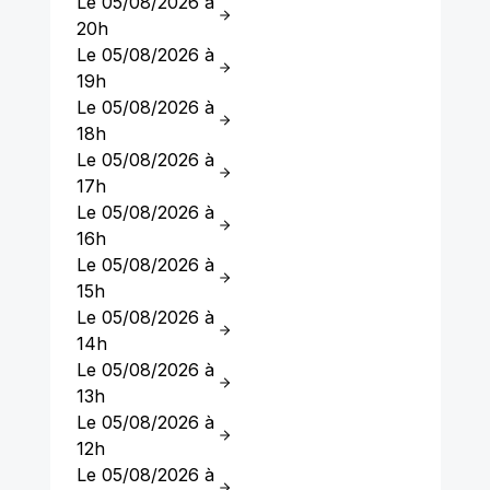
Le 05/08/2026 à
20h
Le 05/08/2026 à
19h
Le 05/08/2026 à
18h
Le 05/08/2026 à
17h
Le 05/08/2026 à
16h
Le 05/08/2026 à
15h
Le 05/08/2026 à
14h
Le 05/08/2026 à
13h
Le 05/08/2026 à
12h
Le 05/08/2026 à