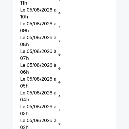
11h
Le 05/08/2026 à
10h
Le 05/08/2026 à
09h
Le 05/08/2026 à
08h
Le 05/08/2026 à
07h
Le 05/08/2026 à
06h
Le 05/08/2026 à
05h
Le 05/08/2026 à
04h
Le 05/08/2026 à
03h
Le 05/08/2026 à
02h