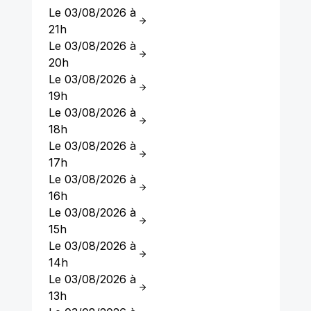
Le 03/08/2026 à
21h
Le 03/08/2026 à
20h
Le 03/08/2026 à
19h
Le 03/08/2026 à
18h
Le 03/08/2026 à
17h
Le 03/08/2026 à
16h
Le 03/08/2026 à
15h
Le 03/08/2026 à
14h
Le 03/08/2026 à
13h