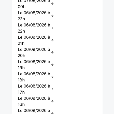
Le 07/08/2026 à
00h
Le 06/08/2026 à
23h
Le 06/08/2026 à
22h
Le 06/08/2026 à
21h
Le 06/08/2026 à
20h
Le 06/08/2026 à
19h
Le 06/08/2026 à
18h
Le 06/08/2026 à
17h
Le 06/08/2026 à
16h
Le 06/08/2026 à