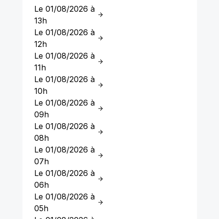
Le 01/08/2026 à
13h
Le 01/08/2026 à
12h
Le 01/08/2026 à
11h
Le 01/08/2026 à
10h
Le 01/08/2026 à
09h
Le 01/08/2026 à
08h
Le 01/08/2026 à
07h
Le 01/08/2026 à
06h
Le 01/08/2026 à
05h