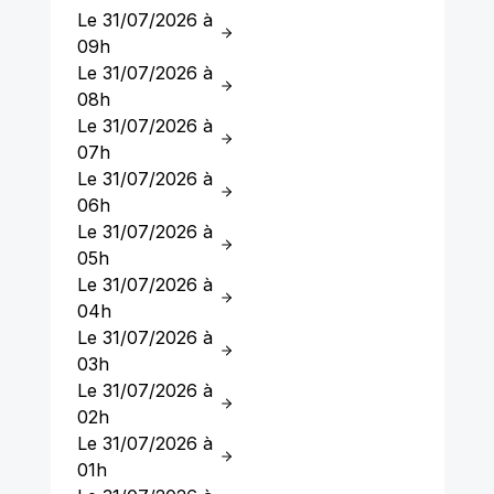
Le 31/07/2026 à
09h
Le 31/07/2026 à
08h
Le 31/07/2026 à
07h
Le 31/07/2026 à
06h
Le 31/07/2026 à
05h
Le 31/07/2026 à
04h
Le 31/07/2026 à
03h
Le 31/07/2026 à
02h
Le 31/07/2026 à
01h