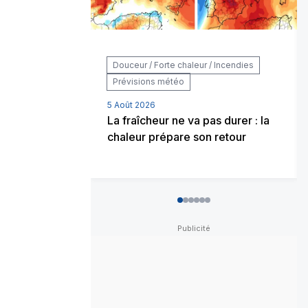
Douceur / Forte chaleur / Incendies
Prévisions météo
5 Août 2026
La fraîcheur ne va pas durer : la
chaleur prépare son retour
0
1
2
3
4
5