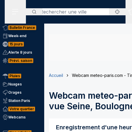
Rechercher
Menu secondaire
Bulletin France
Week-end
15 jours
Alerte 8 jours
Prévi. saison
Accueil
Webcam meteo-paris.com - Tim
Pluies
Nuages
Orages
Webcam meteo-pari
Station Paris
vue Seine, Boulogne
Votre quartier
Webcams
Enregistrement d'une heu