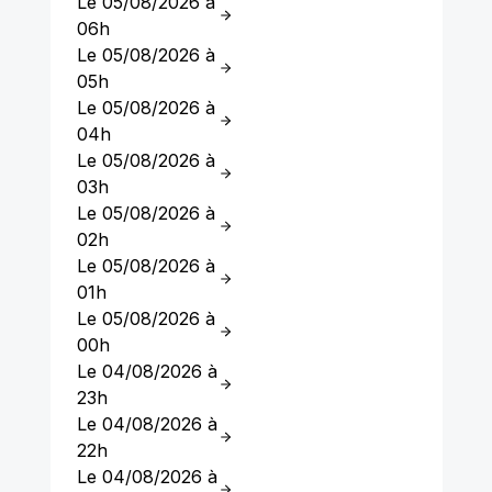
Le 05/08/2026 à
06h
Le 05/08/2026 à
05h
Le 05/08/2026 à
04h
Le 05/08/2026 à
03h
Le 05/08/2026 à
02h
Le 05/08/2026 à
01h
Le 05/08/2026 à
00h
Le 04/08/2026 à
23h
Le 04/08/2026 à
22h
Le 04/08/2026 à