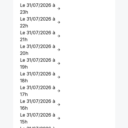
Le 31/07/2026 à
23h
Le 31/07/2026 à
22h
Le 31/07/2026 à
21h
Le 31/07/2026 à
20h
Le 31/07/2026 à
19h
Le 31/07/2026 à
18h
Le 31/07/2026 à
17h
Le 31/07/2026 à
16h
Le 31/07/2026 à
15h