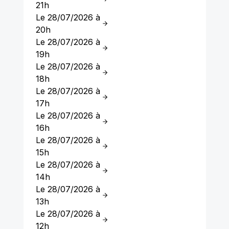
21h
Le 28/07/2026 à
20h
Le 28/07/2026 à
19h
Le 28/07/2026 à
18h
Le 28/07/2026 à
17h
Le 28/07/2026 à
16h
Le 28/07/2026 à
15h
Le 28/07/2026 à
14h
Le 28/07/2026 à
13h
Le 28/07/2026 à
12h