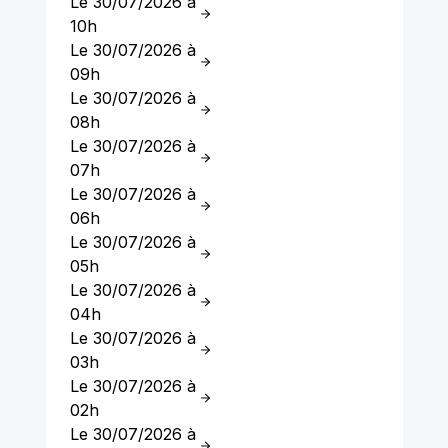
Le 30/07/2026 à
10h
Le 30/07/2026 à
09h
Le 30/07/2026 à
08h
Le 30/07/2026 à
07h
Le 30/07/2026 à
06h
Le 30/07/2026 à
05h
Le 30/07/2026 à
04h
Le 30/07/2026 à
03h
Le 30/07/2026 à
02h
Le 30/07/2026 à