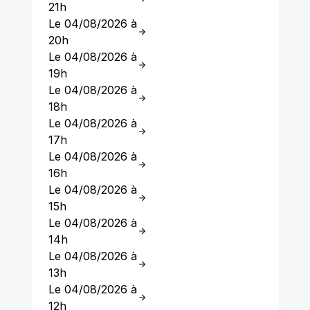
21h
Le 04/08/2026 à
20h
Le 04/08/2026 à
19h
Le 04/08/2026 à
18h
Le 04/08/2026 à
17h
Le 04/08/2026 à
16h
Le 04/08/2026 à
15h
Le 04/08/2026 à
14h
Le 04/08/2026 à
13h
Le 04/08/2026 à
12h