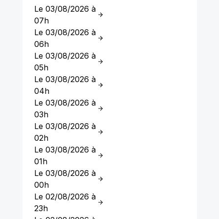
Le 03/08/2026 à
07h
Le 03/08/2026 à
06h
Le 03/08/2026 à
05h
Le 03/08/2026 à
04h
Le 03/08/2026 à
03h
Le 03/08/2026 à
02h
Le 03/08/2026 à
01h
Le 03/08/2026 à
00h
Le 02/08/2026 à
23h