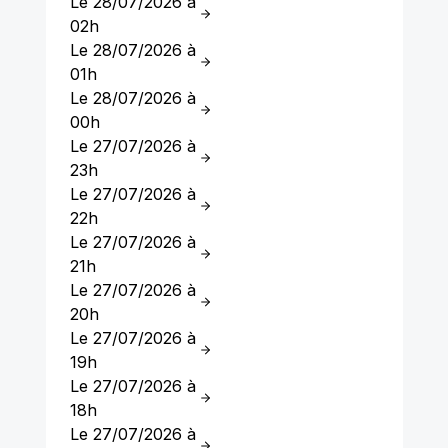
Le 28/07/2026 à
02h
Le 28/07/2026 à
01h
Le 28/07/2026 à
00h
Le 27/07/2026 à
23h
Le 27/07/2026 à
22h
Le 27/07/2026 à
21h
Le 27/07/2026 à
20h
Le 27/07/2026 à
19h
Le 27/07/2026 à
18h
Le 27/07/2026 à