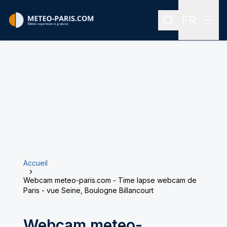
FR
Rechercher
Menu
Menu des
Accueil
Webcam meteo-paris.com - Time lapse webcam de
Paris - vue Seine, Boulogne Billancourt
Webcam meteo-