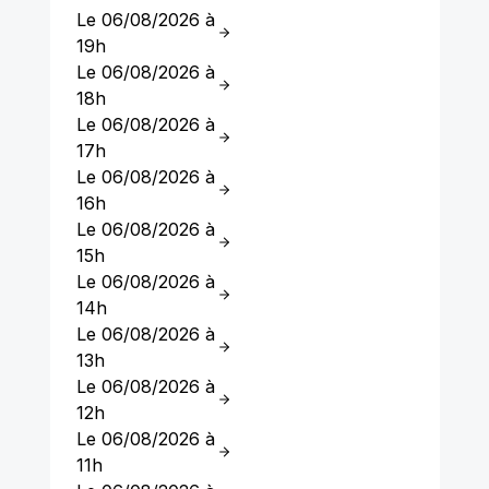
Le 06/08/2026 à
19h
Le 06/08/2026 à
18h
Le 06/08/2026 à
17h
Le 06/08/2026 à
16h
Le 06/08/2026 à
15h
Le 06/08/2026 à
14h
Le 06/08/2026 à
13h
Le 06/08/2026 à
12h
Le 06/08/2026 à
11h