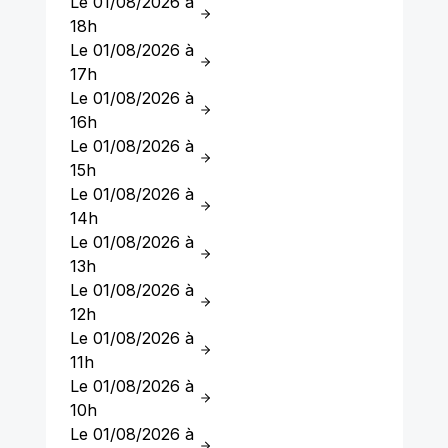
Le 01/08/2026 à
18h
Le 01/08/2026 à
17h
Le 01/08/2026 à
16h
Le 01/08/2026 à
15h
Le 01/08/2026 à
14h
Le 01/08/2026 à
13h
Le 01/08/2026 à
12h
Le 01/08/2026 à
11h
Le 01/08/2026 à
10h
Le 01/08/2026 à