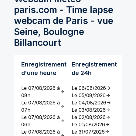
paris.com - Time lapse
webcam de Paris - vue
Seine, Boulogne
Billancourt
Enregistrement
Enregistrement
d'une heure
de 24h
Le 07/08/2026 à
Le 06/08/2026
08h
Le 05/08/2026
Le 07/08/2026 à
Le 04/08/2026
07h
Le 03/08/2026
Le 07/08/2026 à
Le 02/08/2026
06h
Le 01/08/2026
Le 07/08/2026 à
Le 31/07/2026