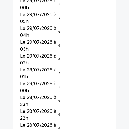
Le 29/07/2026 à
06h
Le 29/07/2026 à
05h
Le 29/07/2026 à
04h
Le 29/07/2026 à
03h
Le 29/07/2026 à
02h
Le 29/07/2026 à
01h
Le 29/07/2026 à
00h
Le 28/07/2026 à
23h
Le 28/07/2026 à
22h
Le 28/07/2026 à