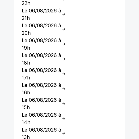
22h
Le 06/08/2026 à
21h
Le 06/08/2026 à
20h
Le 06/08/2026 à
19h
Le 06/08/2026 à
18h
Le 06/08/2026 à
17h
Le 06/08/2026 à
16h
Le 06/08/2026 à
15h
Le 06/08/2026 à
14h
Le 06/08/2026 à
13h