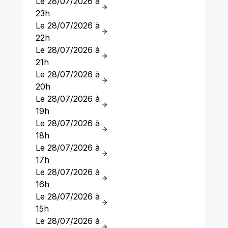
Le 28/07/2026 à
23h
Le 28/07/2026 à
22h
Le 28/07/2026 à
21h
Le 28/07/2026 à
20h
Le 28/07/2026 à
19h
Le 28/07/2026 à
18h
Le 28/07/2026 à
17h
Le 28/07/2026 à
16h
Le 28/07/2026 à
15h
Le 28/07/2026 à