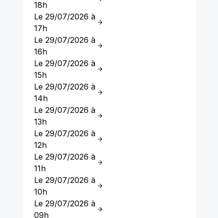
18h
Le 29/07/2026 à
17h
Le 29/07/2026 à
16h
Le 29/07/2026 à
15h
Le 29/07/2026 à
14h
Le 29/07/2026 à
13h
Le 29/07/2026 à
12h
Le 29/07/2026 à
11h
Le 29/07/2026 à
10h
Le 29/07/2026 à
09h