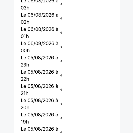
Le 06/08/2026 à
03h
Le 06/08/2026 à
02h
Le 06/08/2026 à
01h
Le 06/08/2026 à
00h
Le 05/08/2026 à
23h
Le 05/08/2026 à
22h
Le 05/08/2026 à
21h
Le 05/08/2026 à
20h
Le 05/08/2026 à
19h
Le 05/08/2026 à