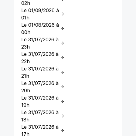
02h
Le 01/08/2026 à
01h
Le 01/08/2026 à
00h
Le 31/07/2026 à
23h
Le 31/07/2026 à
22h
Le 31/07/2026 à
21h
Le 31/07/2026 à
20h
Le 31/07/2026 à
19h
Le 31/07/2026 à
18h
Le 31/07/2026 à
17h