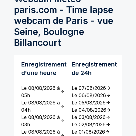
paris.com - Time lapse
webcam de Paris - vue
Seine, Boulogne
Billancourt
Enregistrement
Enregistrement
d'une heure
de 24h
Le 08/08/2026 à
Le 07/08/2026
05h
Le 06/08/2026
Le 08/08/2026 à
Le 05/08/2026
04h
Le 04/08/2026
Le 08/08/2026 à
Le 03/08/2026
03h
Le 02/08/2026
Le 08/08/2026 à
Le 01/08/2026