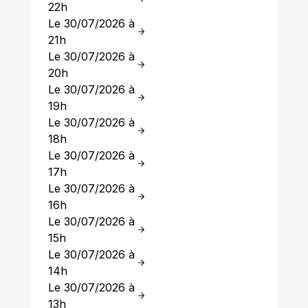
22h
Le 30/07/2026 à
21h
Le 30/07/2026 à
20h
Le 30/07/2026 à
19h
Le 30/07/2026 à
18h
Le 30/07/2026 à
17h
Le 30/07/2026 à
16h
Le 30/07/2026 à
15h
Le 30/07/2026 à
14h
Le 30/07/2026 à
13h