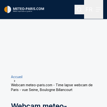
FR
Rechercher
Menu
Menu des
Accueil
Webcam meteo-paris.com - Time lapse webcam de
Paris - vue Seine, Boulogne Billancourt
Webcam meteo-