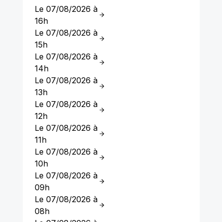
Le 07/08/2026 à
16h
Le 07/08/2026 à
15h
Le 07/08/2026 à
14h
Le 07/08/2026 à
13h
Le 07/08/2026 à
12h
Le 07/08/2026 à
11h
Le 07/08/2026 à
10h
Le 07/08/2026 à
09h
Le 07/08/2026 à
08h