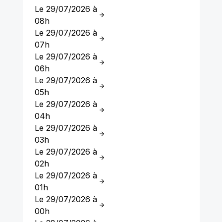
Le 29/07/2026 à
08h
Le 29/07/2026 à
07h
Le 29/07/2026 à
06h
Le 29/07/2026 à
05h
Le 29/07/2026 à
04h
Le 29/07/2026 à
03h
Le 29/07/2026 à
02h
Le 29/07/2026 à
01h
Le 29/07/2026 à
00h