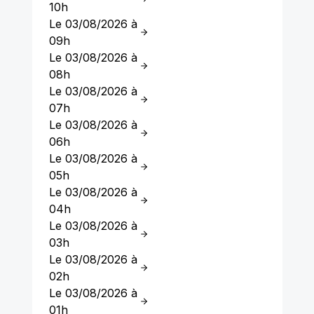
10h
Le 03/08/2026 à
09h
Le 03/08/2026 à
08h
Le 03/08/2026 à
07h
Le 03/08/2026 à
06h
Le 03/08/2026 à
05h
Le 03/08/2026 à
04h
Le 03/08/2026 à
03h
Le 03/08/2026 à
02h
Le 03/08/2026 à
01h