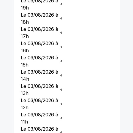
Le 03/08/2026 à
19h
Le 03/08/2026 à
18h
Le 03/08/2026 à
17h
Le 03/08/2026 à
16h
Le 03/08/2026 à
15h
Le 03/08/2026 à
14h
Le 03/08/2026 à
13h
Le 03/08/2026 à
12h
Le 03/08/2026 à
11h
Le 03/08/2026 à