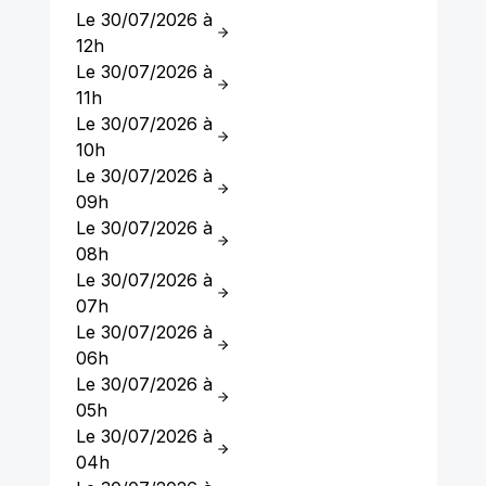
Le 30/07/2026 à
12h
Le 30/07/2026 à
11h
Le 30/07/2026 à
10h
Le 30/07/2026 à
09h
Le 30/07/2026 à
08h
Le 30/07/2026 à
07h
Le 30/07/2026 à
06h
Le 30/07/2026 à
05h
Le 30/07/2026 à
04h