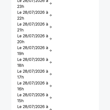
Le 28/07/2026 à
23h
Le 28/07/2026 à
22h
Le 28/07/2026 à
21h
Le 28/07/2026 à
20h
Le 28/07/2026 à
19h
Le 28/07/2026 à
18h
Le 28/07/2026 à
17h
Le 28/07/2026 à
16h
Le 28/07/2026 à
15h
Le 28/07/2026 à