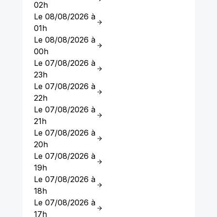
02h
Le 08/08/2026 à
01h
Le 08/08/2026 à
00h
Le 07/08/2026 à
23h
Le 07/08/2026 à
22h
Le 07/08/2026 à
21h
Le 07/08/2026 à
20h
Le 07/08/2026 à
19h
Le 07/08/2026 à
18h
Le 07/08/2026 à
17h