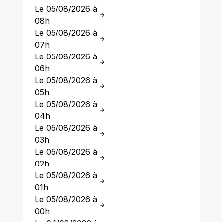
Le 05/08/2026 à
08h
Le 05/08/2026 à
07h
Le 05/08/2026 à
06h
Le 05/08/2026 à
05h
Le 05/08/2026 à
04h
Le 05/08/2026 à
03h
Le 05/08/2026 à
02h
Le 05/08/2026 à
01h
Le 05/08/2026 à
00h