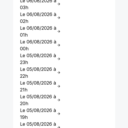
Le 06/08/2026 à
03h
Le 06/08/2026 à
02h
Le 06/08/2026 à
01h
Le 06/08/2026 à
00h
Le 05/08/2026 à
23h
Le 05/08/2026 à
22h
Le 05/08/2026 à
21h
Le 05/08/2026 à
20h
Le 05/08/2026 à
19h
Le 05/08/2026 à