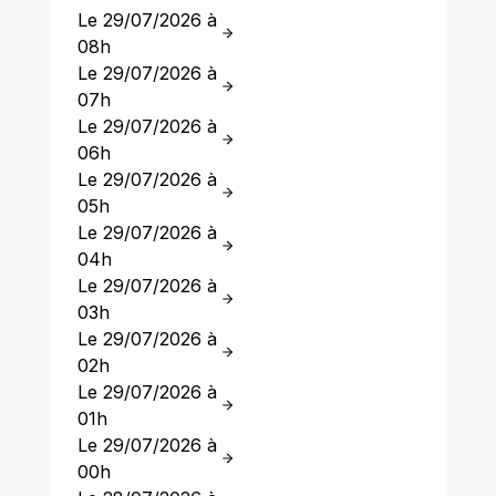
Le 29/07/2026 à
08h
Le 29/07/2026 à
07h
Le 29/07/2026 à
06h
Le 29/07/2026 à
05h
Le 29/07/2026 à
04h
Le 29/07/2026 à
03h
Le 29/07/2026 à
02h
Le 29/07/2026 à
01h
Le 29/07/2026 à
00h