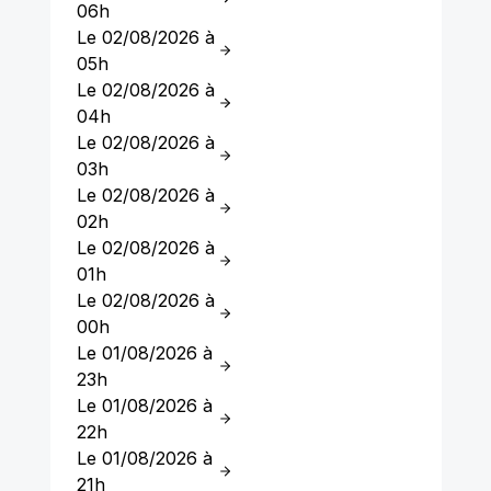
06h
Le 02/08/2026 à
05h
Le 02/08/2026 à
04h
Le 02/08/2026 à
03h
Le 02/08/2026 à
02h
Le 02/08/2026 à
01h
Le 02/08/2026 à
00h
Le 01/08/2026 à
23h
Le 01/08/2026 à
22h
Le 01/08/2026 à
21h