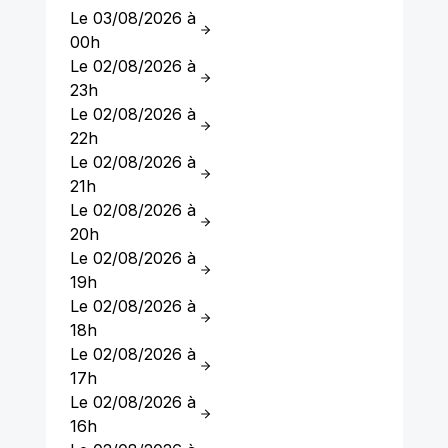
Le 03/08/2026 à
00h
Le 02/08/2026 à
23h
Le 02/08/2026 à
22h
Le 02/08/2026 à
21h
Le 02/08/2026 à
20h
Le 02/08/2026 à
19h
Le 02/08/2026 à
18h
Le 02/08/2026 à
17h
Le 02/08/2026 à
16h