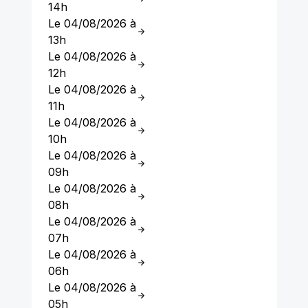
14h
Le 04/08/2026 à
13h
Le 04/08/2026 à
12h
Le 04/08/2026 à
11h
Le 04/08/2026 à
10h
Le 04/08/2026 à
09h
Le 04/08/2026 à
08h
Le 04/08/2026 à
07h
Le 04/08/2026 à
06h
Le 04/08/2026 à
05h