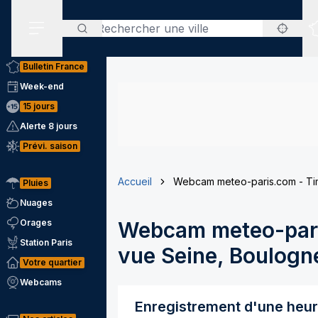
Rechercher
Menu secondaire
Bulletin France
Week-end
15 jours
Alerte 8 jours
Prévi. saison
Accueil
Webcam meteo-paris.com - Tim
Pluies
Nuages
Orages
Webcam meteo-pari
Station Paris
vue Seine, Boulogne
Votre quartier
Webcams
Enregistrement d'une heu