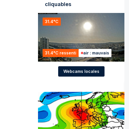
cliquables
31.4°C
31.4°C ressenti
air : mauvais
Webcams locales