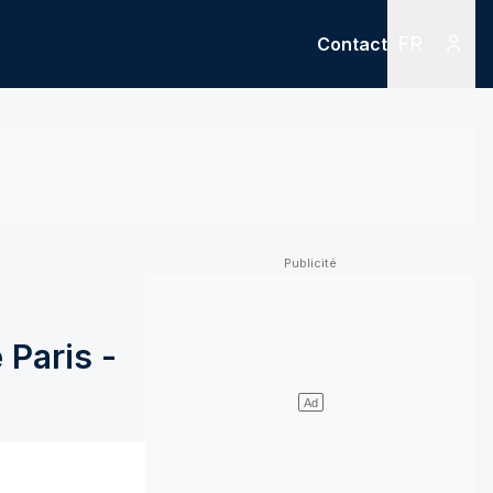
FR
Contact
Menu
Menu des
Paris -