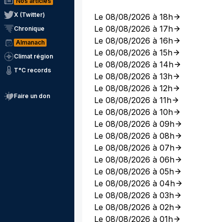
Nos articles
X (Twitter)
Le 08/08/2026 à 18h
Le 08/08/2026 à 17h
Chronique
Le 08/08/2026 à 16h
Almanach
Le 08/08/2026 à 15h
Climat région
Le 08/08/2026 à 14h
T°C records
Le 08/08/2026 à 13h
Le 08/08/2026 à 12h
Faire un don
Le 08/08/2026 à 11h
Le 08/08/2026 à 10h
Le 08/08/2026 à 09h
Le 08/08/2026 à 08h
Le 08/08/2026 à 07h
Le 08/08/2026 à 06h
Le 08/08/2026 à 05h
Le 08/08/2026 à 04h
Le 08/08/2026 à 03h
Le 08/08/2026 à 02h
Le 08/08/2026 à 01h