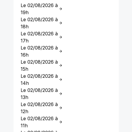
Le 02/08/2026 à
19h
Le 02/08/2026 à
18h
Le 02/08/2026 à
17h
Le 02/08/2026 à
16h
Le 02/08/2026 à
15h
Le 02/08/2026 à
14h
Le 02/08/2026 à
13h
Le 02/08/2026 à
12h
Le 02/08/2026 à
11h