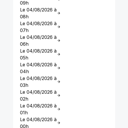
09h
Le 04/08/2026 à
08h
Le 04/08/2026 à
07h
Le 04/08/2026 à
06h
Le 04/08/2026 à
05h
Le 04/08/2026 à
04h
Le 04/08/2026 à
03h
Le 04/08/2026 à
02h
Le 04/08/2026 à
01h
Le 04/08/2026 à
00h