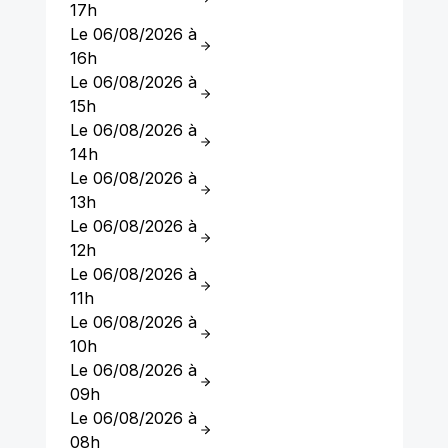
17h
Le 06/08/2026 à
16h
Le 06/08/2026 à
15h
Le 06/08/2026 à
14h
Le 06/08/2026 à
13h
Le 06/08/2026 à
12h
Le 06/08/2026 à
11h
Le 06/08/2026 à
10h
Le 06/08/2026 à
09h
Le 06/08/2026 à
08h