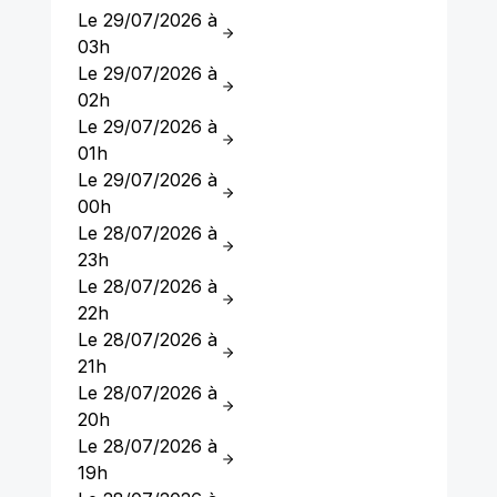
Le 29/07/2026 à
03h
Le 29/07/2026 à
02h
Le 29/07/2026 à
01h
Le 29/07/2026 à
00h
Le 28/07/2026 à
23h
Le 28/07/2026 à
22h
Le 28/07/2026 à
21h
Le 28/07/2026 à
20h
Le 28/07/2026 à
19h