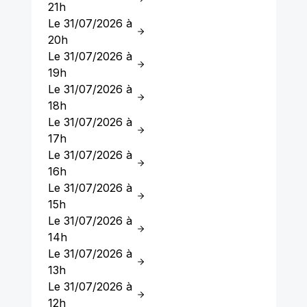
21h
Le 31/07/2026 à
20h
Le 31/07/2026 à
19h
Le 31/07/2026 à
18h
Le 31/07/2026 à
17h
Le 31/07/2026 à
16h
Le 31/07/2026 à
15h
Le 31/07/2026 à
14h
Le 31/07/2026 à
13h
Le 31/07/2026 à
12h