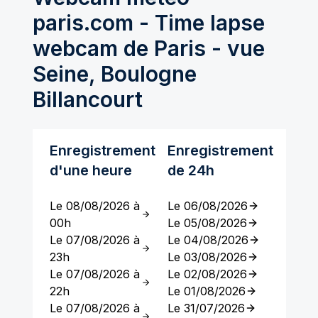
paris.com - Time lapse
webcam de Paris - vue
Seine, Boulogne
Billancourt
Enregistrement
Enregistrement
d'une heure
de 24h
Le 08/08/2026 à
Le 06/08/2026
00h
Le 05/08/2026
Le 07/08/2026 à
Le 04/08/2026
23h
Le 03/08/2026
Le 07/08/2026 à
Le 02/08/2026
22h
Le 01/08/2026
Le 07/08/2026 à
Le 31/07/2026