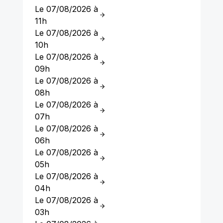
Le 07/08/2026 à
11h
Le 07/08/2026 à
10h
Le 07/08/2026 à
09h
Le 07/08/2026 à
08h
Le 07/08/2026 à
07h
Le 07/08/2026 à
06h
Le 07/08/2026 à
05h
Le 07/08/2026 à
04h
Le 07/08/2026 à
03h