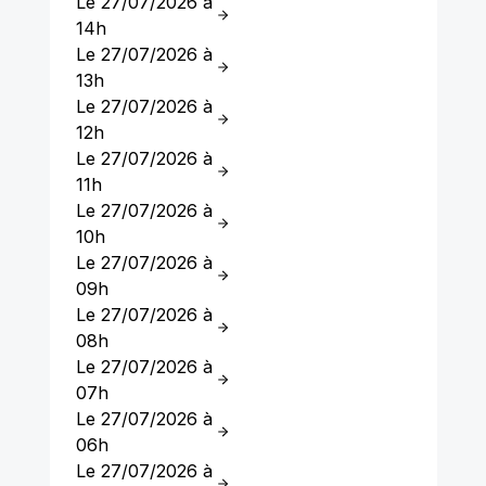
Le 27/07/2026 à
14h
Le 27/07/2026 à
13h
Le 27/07/2026 à
12h
Le 27/07/2026 à
11h
Le 27/07/2026 à
10h
Le 27/07/2026 à
09h
Le 27/07/2026 à
08h
Le 27/07/2026 à
07h
Le 27/07/2026 à
06h
Le 27/07/2026 à