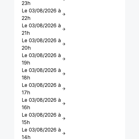
23h
Le 03/08/2026 à
22h
Le 03/08/2026 à
21h
Le 03/08/2026 à
20h
Le 03/08/2026 à
19h
Le 03/08/2026 à
18h
Le 03/08/2026 à
17h
Le 03/08/2026 à
16h
Le 03/08/2026 à
15h
Le 03/08/2026 à
14h