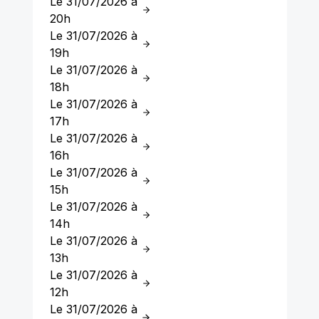
Le 31/07/2026 à
20h
Le 31/07/2026 à
19h
Le 31/07/2026 à
18h
Le 31/07/2026 à
17h
Le 31/07/2026 à
16h
Le 31/07/2026 à
15h
Le 31/07/2026 à
14h
Le 31/07/2026 à
13h
Le 31/07/2026 à
12h
Le 31/07/2026 à