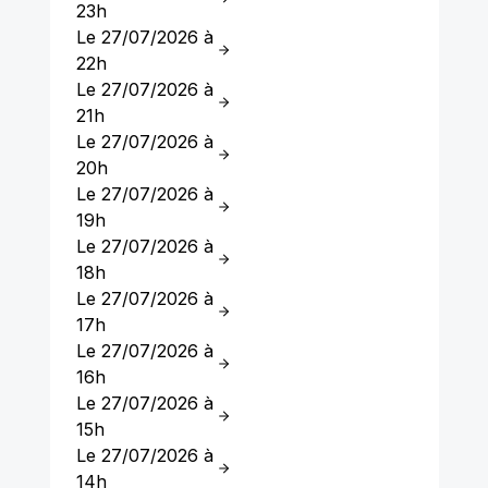
23h
Le 27/07/2026 à
22h
Le 27/07/2026 à
21h
Le 27/07/2026 à
20h
Le 27/07/2026 à
19h
Le 27/07/2026 à
18h
Le 27/07/2026 à
17h
Le 27/07/2026 à
16h
Le 27/07/2026 à
15h
Le 27/07/2026 à
14h