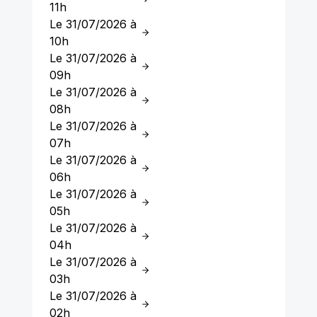
11h
Le 31/07/2026 à
10h
Le 31/07/2026 à
09h
Le 31/07/2026 à
08h
Le 31/07/2026 à
07h
Le 31/07/2026 à
06h
Le 31/07/2026 à
05h
Le 31/07/2026 à
04h
Le 31/07/2026 à
03h
Le 31/07/2026 à
02h