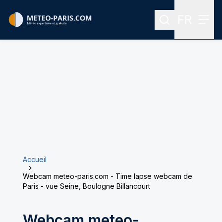
FR
Rechercher
Menu
Menu des
Accueil
Webcam meteo-paris.com - Time lapse webcam de
Paris - vue Seine, Boulogne Billancourt
Webcam meteo-