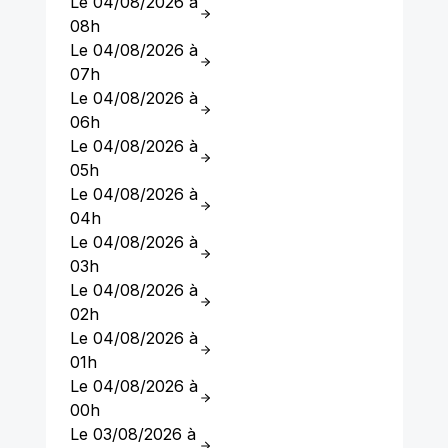
Le 04/08/2026 à
08h
Le 04/08/2026 à
07h
Le 04/08/2026 à
06h
Le 04/08/2026 à
05h
Le 04/08/2026 à
04h
Le 04/08/2026 à
03h
Le 04/08/2026 à
02h
Le 04/08/2026 à
01h
Le 04/08/2026 à
00h
Le 03/08/2026 à