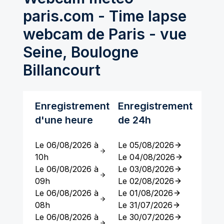
paris.com - Time lapse
webcam de Paris - vue
Seine, Boulogne
Billancourt
Enregistrement
Enregistrement
d'une heure
de 24h
Le 06/08/2026 à
Le 05/08/2026
10h
Le 04/08/2026
Le 06/08/2026 à
Le 03/08/2026
09h
Le 02/08/2026
Le 06/08/2026 à
Le 01/08/2026
08h
Le 31/07/2026
Le 06/08/2026 à
Le 30/07/2026