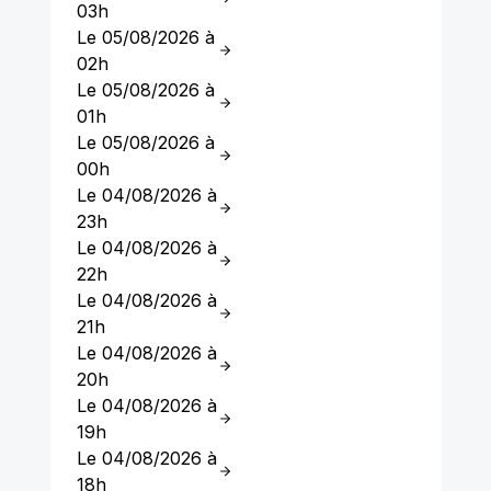
03h
Le 05/08/2026 à
02h
Le 05/08/2026 à
01h
Le 05/08/2026 à
00h
Le 04/08/2026 à
23h
Le 04/08/2026 à
22h
Le 04/08/2026 à
21h
Le 04/08/2026 à
20h
Le 04/08/2026 à
19h
Le 04/08/2026 à
18h