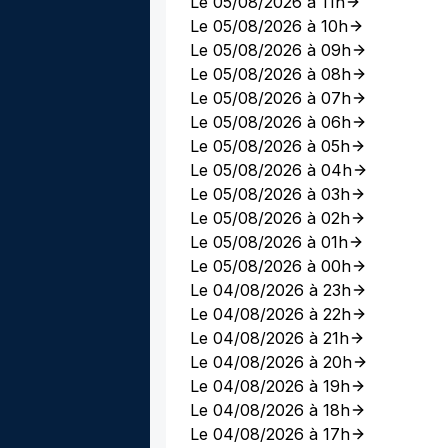
Le 05/08/2026 à 11h
Le 05/08/2026 à 10h
Le 05/08/2026 à 09h
Le 05/08/2026 à 08h
Le 05/08/2026 à 07h
Le 05/08/2026 à 06h
Le 05/08/2026 à 05h
Le 05/08/2026 à 04h
Le 05/08/2026 à 03h
Le 05/08/2026 à 02h
Le 05/08/2026 à 01h
Le 05/08/2026 à 00h
Le 04/08/2026 à 23h
Le 04/08/2026 à 22h
Le 04/08/2026 à 21h
Le 04/08/2026 à 20h
Le 04/08/2026 à 19h
Le 04/08/2026 à 18h
Le 04/08/2026 à 17h