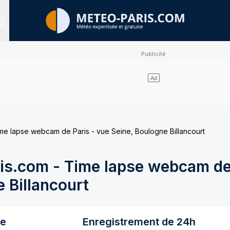
Sites expertisés
e lapse webcam de Paris - vue Seine, Boulogne Billancourt
s.com - Time lapse webcam de 
 Billancourt
re
Enregistrement de 24h