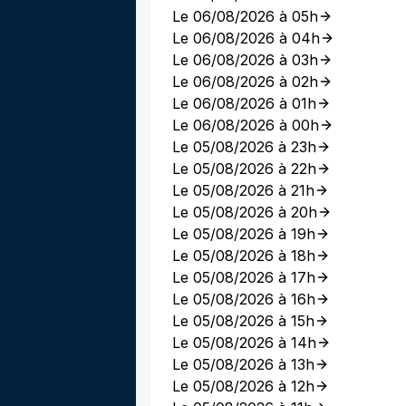
Le 06/08/2026 à 05h
Le 06/08/2026 à 04h
Le 06/08/2026 à 03h
Le 06/08/2026 à 02h
Le 06/08/2026 à 01h
Le 06/08/2026 à 00h
Le 05/08/2026 à 23h
Le 05/08/2026 à 22h
Le 05/08/2026 à 21h
Le 05/08/2026 à 20h
Le 05/08/2026 à 19h
Le 05/08/2026 à 18h
Le 05/08/2026 à 17h
Le 05/08/2026 à 16h
Le 05/08/2026 à 15h
Le 05/08/2026 à 14h
Le 05/08/2026 à 13h
Le 05/08/2026 à 12h