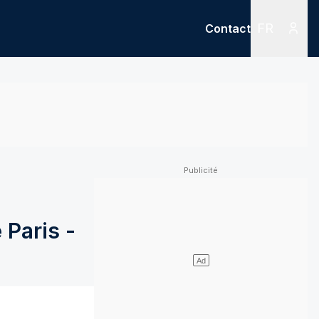
FR
Contact
Menu
Menu des
Paris -