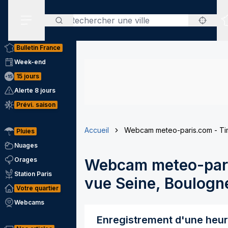
Rechercher
Menu secondaire
Bulletin France
Week-end
15 jours
Alerte 8 jours
Prévi. saison
Accueil
Webcam meteo-paris.com - Tim
Pluies
Nuages
Orages
Webcam meteo-pari
Station Paris
vue Seine, Boulogne
Votre quartier
Webcams
Enregistrement d'une heu