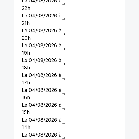
Le 04/08/2026 à
22h
Le 04/08/2026 à
21h
Le 04/08/2026 à
20h
Le 04/08/2026 à
19h
Le 04/08/2026 à
18h
Le 04/08/2026 à
17h
Le 04/08/2026 à
16h
Le 04/08/2026 à
15h
Le 04/08/2026 à
14h
Le 04/08/2026 à