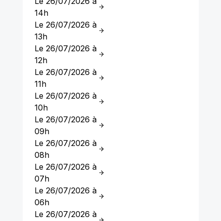
Le 26/07/2026 à
14h
Le 26/07/2026 à
13h
Le 26/07/2026 à
12h
Le 26/07/2026 à
11h
Le 26/07/2026 à
10h
Le 26/07/2026 à
09h
Le 26/07/2026 à
08h
Le 26/07/2026 à
07h
Le 26/07/2026 à
06h
Le 26/07/2026 à