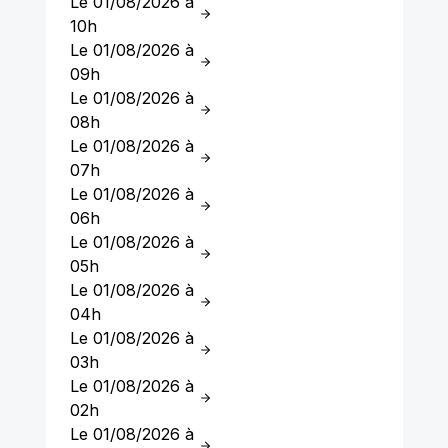
Le 01/08/2026 à
10h
Le 01/08/2026 à
09h
Le 01/08/2026 à
08h
Le 01/08/2026 à
07h
Le 01/08/2026 à
06h
Le 01/08/2026 à
05h
Le 01/08/2026 à
04h
Le 01/08/2026 à
03h
Le 01/08/2026 à
02h
Le 01/08/2026 à