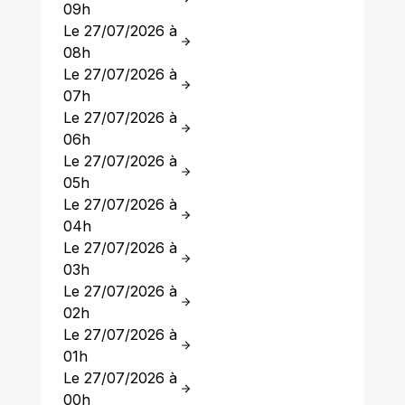
09h
Le 27/07/2026 à
08h
Le 27/07/2026 à
07h
Le 27/07/2026 à
06h
Le 27/07/2026 à
05h
Le 27/07/2026 à
04h
Le 27/07/2026 à
03h
Le 27/07/2026 à
02h
Le 27/07/2026 à
01h
Le 27/07/2026 à
00h