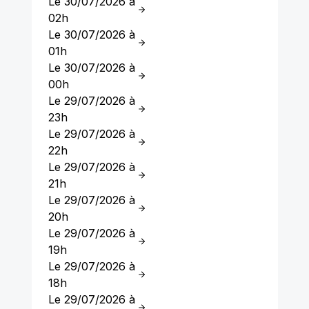
Le 30/07/2026 à
02h
Le 30/07/2026 à
01h
Le 30/07/2026 à
00h
Le 29/07/2026 à
23h
Le 29/07/2026 à
22h
Le 29/07/2026 à
21h
Le 29/07/2026 à
20h
Le 29/07/2026 à
19h
Le 29/07/2026 à
18h
Le 29/07/2026 à