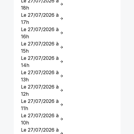
Le 27/07/2026 à
18h
Le 27/07/2026 à
17h
Le 27/07/2026 à
16h
Le 27/07/2026 à
15h
Le 27/07/2026 à
14h
Le 27/07/2026 à
13h
Le 27/07/2026 à
12h
Le 27/07/2026 à
11h
Le 27/07/2026 à
10h
Le 27/07/2026 à