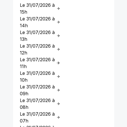
Le 31/07/2026 à
15h
Le 31/07/2026 à
14h
Le 31/07/2026 à
13h
Le 31/07/2026 à
12h
Le 31/07/2026 à
11h
Le 31/07/2026 à
10h
Le 31/07/2026 à
09h
Le 31/07/2026 à
08h
Le 31/07/2026 à
07h