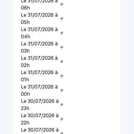
Le 31/07/2026 à
06h
Le 31/07/2026 à
05h
Le 31/07/2026 à
04h
Le 31/07/2026 à
03h
Le 31/07/2026 à
02h
Le 31/07/2026 à
01h
Le 31/07/2026 à
00h
Le 30/07/2026 à
23h
Le 30/07/2026 à
22h
Le 30/07/2026 à