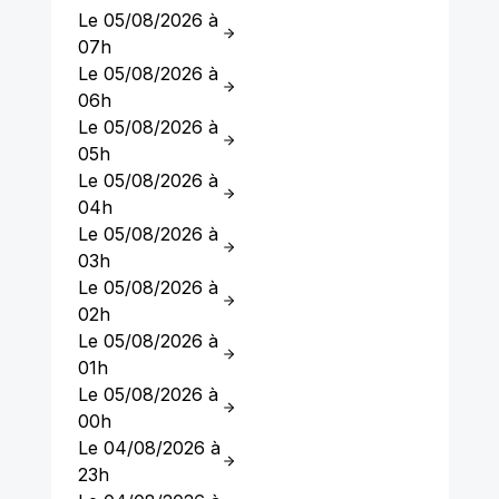
Le 05/08/2026 à
07h
Le 05/08/2026 à
06h
Le 05/08/2026 à
05h
Le 05/08/2026 à
04h
Le 05/08/2026 à
03h
Le 05/08/2026 à
02h
Le 05/08/2026 à
01h
Le 05/08/2026 à
00h
Le 04/08/2026 à
23h