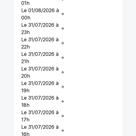
01h
Le 01/08/2026 à
00h
Le 31/07/2026 à
23h
Le 31/07/2026 à
22h
Le 31/07/2026 à
21h
Le 31/07/2026 à
20h
Le 31/07/2026 à
19h
Le 31/07/2026 à
18h
Le 31/07/2026 à
17h
Le 31/07/2026 à
16h