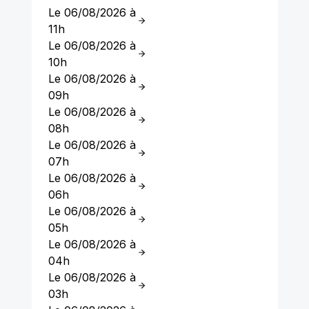
Le 06/08/2026 à
11h
Le 06/08/2026 à
10h
Le 06/08/2026 à
09h
Le 06/08/2026 à
08h
Le 06/08/2026 à
07h
Le 06/08/2026 à
06h
Le 06/08/2026 à
05h
Le 06/08/2026 à
04h
Le 06/08/2026 à
03h