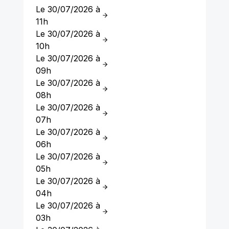
Le 30/07/2026 à
11h
Le 30/07/2026 à
10h
Le 30/07/2026 à
09h
Le 30/07/2026 à
08h
Le 30/07/2026 à
07h
Le 30/07/2026 à
06h
Le 30/07/2026 à
05h
Le 30/07/2026 à
04h
Le 30/07/2026 à
03h