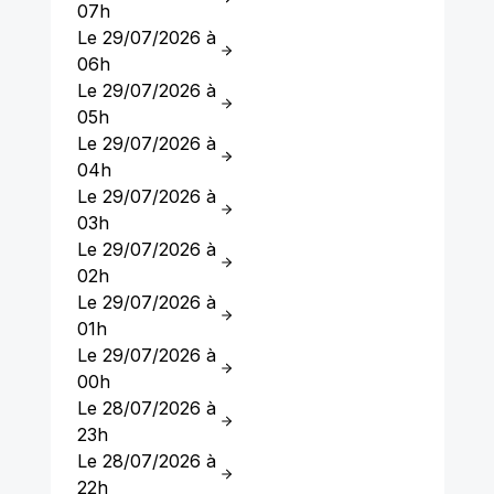
07h
Le 29/07/2026 à
06h
Le 29/07/2026 à
05h
Le 29/07/2026 à
04h
Le 29/07/2026 à
03h
Le 29/07/2026 à
02h
Le 29/07/2026 à
01h
Le 29/07/2026 à
00h
Le 28/07/2026 à
23h
Le 28/07/2026 à
22h