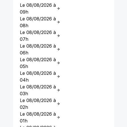
Le 08/08/2026 à
09h
Le 08/08/2026 à
08h
Le 08/08/2026 à
07h
Le 08/08/2026 à
06h
Le 08/08/2026 à
05h
Le 08/08/2026 à
04h
Le 08/08/2026 à
03h
Le 08/08/2026 à
02h
Le 08/08/2026 à
01h