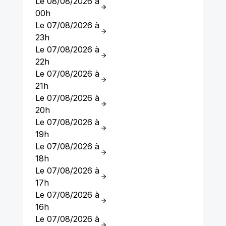
Le 08/08/2026 à
00h
Le 07/08/2026 à
23h
Le 07/08/2026 à
22h
Le 07/08/2026 à
21h
Le 07/08/2026 à
20h
Le 07/08/2026 à
19h
Le 07/08/2026 à
18h
Le 07/08/2026 à
17h
Le 07/08/2026 à
16h
Le 07/08/2026 à