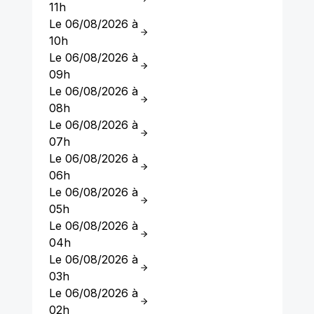
11h
Le 06/08/2026 à
10h
Le 06/08/2026 à
09h
Le 06/08/2026 à
08h
Le 06/08/2026 à
07h
Le 06/08/2026 à
06h
Le 06/08/2026 à
05h
Le 06/08/2026 à
04h
Le 06/08/2026 à
03h
Le 06/08/2026 à
02h