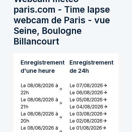
paris.com - Time lapse
webcam de Paris - vue
Seine, Boulogne
Billancourt
Enregistrement
Enregistrement
d'une heure
de 24h
Le 08/08/2026 à
Le 07/08/2026
22h
Le 06/08/2026
Le 08/08/2026 à
Le 05/08/2026
21h
Le 04/08/2026
Le 08/08/2026 à
Le 03/08/2026
20h
Le 02/08/2026
Le 08/08/2026 à
Le 01/08/2026