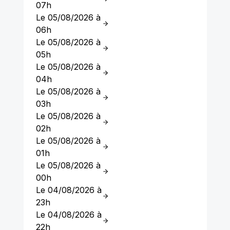
07h
Le 05/08/2026 à
06h
Le 05/08/2026 à
05h
Le 05/08/2026 à
04h
Le 05/08/2026 à
03h
Le 05/08/2026 à
02h
Le 05/08/2026 à
01h
Le 05/08/2026 à
00h
Le 04/08/2026 à
23h
Le 04/08/2026 à
22h