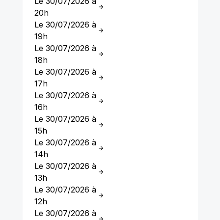
Le 30/07/2026 à
20h
Le 30/07/2026 à
19h
Le 30/07/2026 à
18h
Le 30/07/2026 à
17h
Le 30/07/2026 à
16h
Le 30/07/2026 à
15h
Le 30/07/2026 à
14h
Le 30/07/2026 à
13h
Le 30/07/2026 à
12h
Le 30/07/2026 à