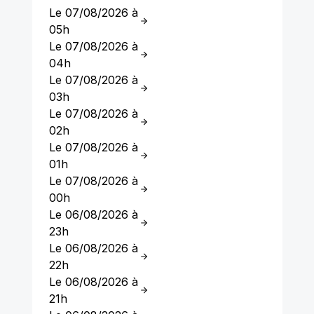
Le 07/08/2026 à
05h
Le 07/08/2026 à
04h
Le 07/08/2026 à
03h
Le 07/08/2026 à
02h
Le 07/08/2026 à
01h
Le 07/08/2026 à
00h
Le 06/08/2026 à
23h
Le 06/08/2026 à
22h
Le 06/08/2026 à
21h