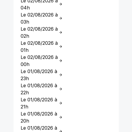
Le 02/08/2026 à
04h
Le 02/08/2026 à
03h
Le 02/08/2026 à
02h
Le 02/08/2026 à
01h
Le 02/08/2026 à
00h
Le 01/08/2026 à
23h
Le 01/08/2026 à
22h
Le 01/08/2026 à
21h
Le 01/08/2026 à
20h
Le 01/08/2026 à