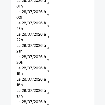
Le 29/07/2026 à
01h
Le 29/07/2026 à
00h
Le 28/07/2026 à
23h
Le 28/07/2026 à
22h
Le 28/07/2026 à
21h
Le 28/07/2026 à
20h
Le 28/07/2026 à
19h
Le 28/07/2026 à
18h
Le 28/07/2026 à
17h
Le 28/07/2026 à