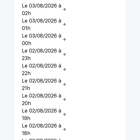
Le 03/08/2026 à
02h
Le 03/08/2026 à
01h
Le 03/08/2026 à
00h
Le 02/08/2026 à
23h
Le 02/08/2026 à
22h
Le 02/08/2026 à
21h
Le 02/08/2026 à
20h
Le 02/08/2026 à
19h
Le 02/08/2026 à
18h