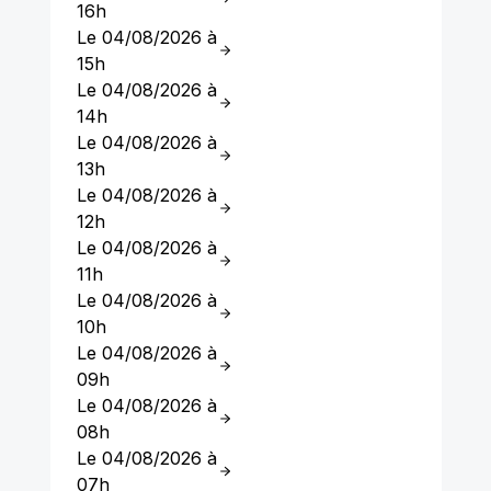
16h
Le 04/08/2026 à
15h
Le 04/08/2026 à
14h
Le 04/08/2026 à
13h
Le 04/08/2026 à
12h
Le 04/08/2026 à
11h
Le 04/08/2026 à
10h
Le 04/08/2026 à
09h
Le 04/08/2026 à
08h
Le 04/08/2026 à
07h