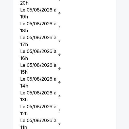
20h
Le 05/08/2026 à
19h
Le 05/08/2026 à
18h
Le 05/08/2026 à
17h
Le 05/08/2026 à
16h
Le 05/08/2026 à
15h
Le 05/08/2026 à
14h
Le 05/08/2026 à
13h
Le 05/08/2026 à
12h
Le 05/08/2026 à
11h