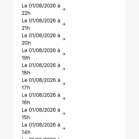
Le 01/08/2026 à
22h
Le 01/08/2026 à
21h
Le 01/08/2026 à
20h
Le 01/08/2026 à
19h
Le 01/08/2026 à
18h
Le 01/08/2026 à
17h
Le 01/08/2026 à
16h
Le 01/08/2026 à
15h
Le 01/08/2026 à
14h