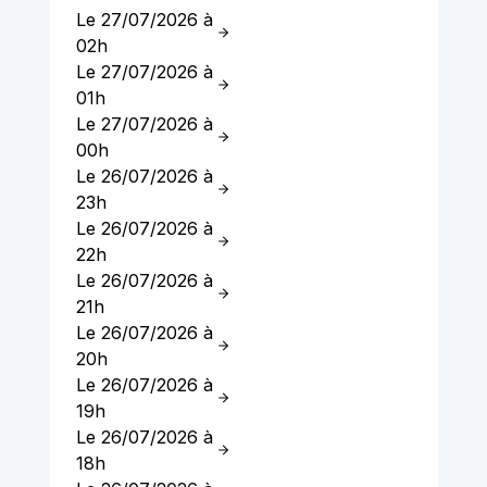
Le 27/07/2026 à
02h
Le 27/07/2026 à
01h
Le 27/07/2026 à
00h
Le 26/07/2026 à
23h
Le 26/07/2026 à
22h
Le 26/07/2026 à
21h
Le 26/07/2026 à
20h
Le 26/07/2026 à
19h
Le 26/07/2026 à
18h