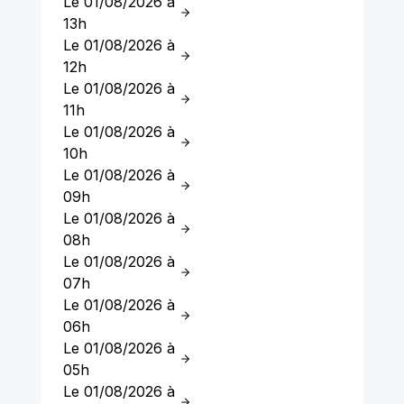
Le 01/08/2026 à
13h
Le 01/08/2026 à
12h
Le 01/08/2026 à
11h
Le 01/08/2026 à
10h
Le 01/08/2026 à
09h
Le 01/08/2026 à
08h
Le 01/08/2026 à
07h
Le 01/08/2026 à
06h
Le 01/08/2026 à
05h
Le 01/08/2026 à