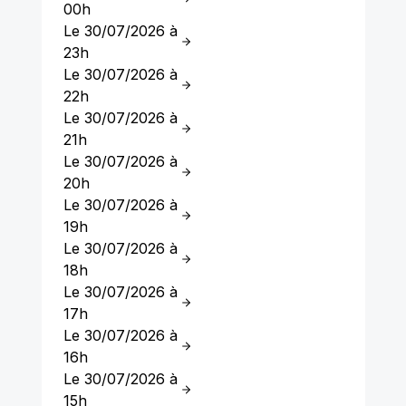
00h
Le 30/07/2026 à
23h
Le 30/07/2026 à
22h
Le 30/07/2026 à
21h
Le 30/07/2026 à
20h
Le 30/07/2026 à
19h
Le 30/07/2026 à
18h
Le 30/07/2026 à
17h
Le 30/07/2026 à
16h
Le 30/07/2026 à
15h