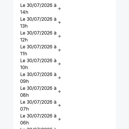
Le 30/07/2026 à
14h
Le 30/07/2026 à
13h
Le 30/07/2026 à
12h
Le 30/07/2026 à
11h
Le 30/07/2026 à
10h
Le 30/07/2026 à
09h
Le 30/07/2026 à
08h
Le 30/07/2026 à
07h
Le 30/07/2026 à
06h