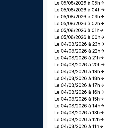
Le 05/08/2026 à 05h
Le 05/08/2026 à 04h
Le 05/08/2026 à 03h
Le 05/08/2026 à 02h
Le 05/08/2026 à 01h
Le 05/08/2026 à 00h
Le 04/08/2026 à 23h
Le 04/08/2026 à 22h
Le 04/08/2026 à 21h
Le 04/08/2026 à 20h
Le 04/08/2026 à 19h
Le 04/08/2026 à 18h
Le 04/08/2026 à 17h
Le 04/08/2026 à 16h
Le 04/08/2026 à 15h
Le 04/08/2026 à 14h
Le 04/08/2026 à 13h
Le 04/08/2026 à 12h
Le 04/08/2026 à 11h