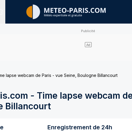
Sites expertisés
e lapse webcam de Paris - vue Seine, Boulogne Billancourt
s.com - Time lapse webcam de 
 Billancourt
re
Enregistrement de 24h