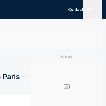
FR
Contact
Menu
Menu des
Paris -