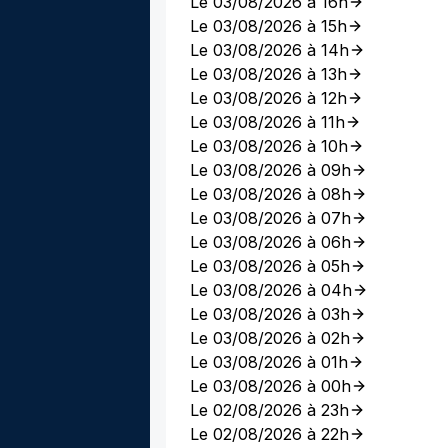
Le 03/08/2026 à 16h
Le 03/08/2026 à 15h
Le 03/08/2026 à 14h
Le 03/08/2026 à 13h
Le 03/08/2026 à 12h
Le 03/08/2026 à 11h
Le 03/08/2026 à 10h
Le 03/08/2026 à 09h
Le 03/08/2026 à 08h
Le 03/08/2026 à 07h
Le 03/08/2026 à 06h
Le 03/08/2026 à 05h
Le 03/08/2026 à 04h
Le 03/08/2026 à 03h
Le 03/08/2026 à 02h
Le 03/08/2026 à 01h
Le 03/08/2026 à 00h
Le 02/08/2026 à 23h
Le 02/08/2026 à 22h