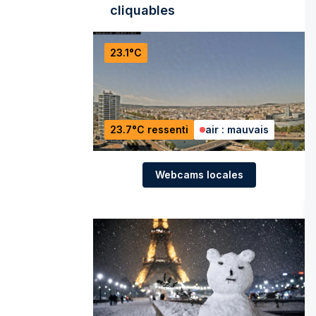
cliquables
23.1°C
23.7°C ressenti
air : mauvais
Webcams locales