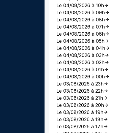
Le 04/08/2026 à 10h
Le 04/08/2026 à 09h
Le 04/08/2026 à 08h
Le 04/08/2026 à 07h
Le 04/08/2026 à 06h
Le 04/08/2026 à 05h
Le 04/08/2026 à 04h
Le 04/08/2026 à 03h
Le 04/08/2026 à 02h
Le 04/08/2026 à 01h
Le 04/08/2026 à 00h
Le 03/08/2026 à 23h
Le 03/08/2026 à 22h
Le 03/08/2026 à 21h
Le 03/08/2026 à 20h
Le 03/08/2026 à 19h
Le 03/08/2026 à 18h
Le 03/08/2026 à 17h