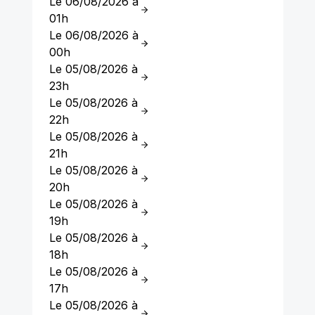
Le 06/08/2026 à
01h
Le 06/08/2026 à
00h
Le 05/08/2026 à
23h
Le 05/08/2026 à
22h
Le 05/08/2026 à
21h
Le 05/08/2026 à
20h
Le 05/08/2026 à
19h
Le 05/08/2026 à
18h
Le 05/08/2026 à
17h
Le 05/08/2026 à