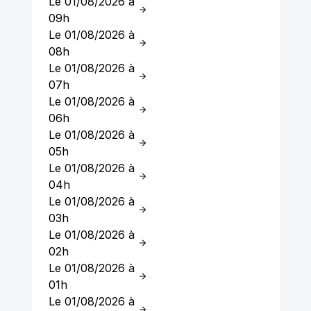
Le 01/08/2026 à
09h
Le 01/08/2026 à
08h
Le 01/08/2026 à
07h
Le 01/08/2026 à
06h
Le 01/08/2026 à
05h
Le 01/08/2026 à
04h
Le 01/08/2026 à
03h
Le 01/08/2026 à
02h
Le 01/08/2026 à
01h
Le 01/08/2026 à