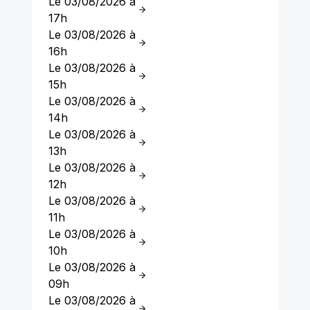
Le 03/08/2026 à
17h
Le 03/08/2026 à
16h
Le 03/08/2026 à
15h
Le 03/08/2026 à
14h
Le 03/08/2026 à
13h
Le 03/08/2026 à
12h
Le 03/08/2026 à
11h
Le 03/08/2026 à
10h
Le 03/08/2026 à
09h
Le 03/08/2026 à