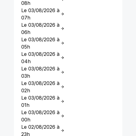
08h
Le 03/08/2026 à
07h
Le 03/08/2026 à
06h
Le 03/08/2026 à
05h
Le 03/08/2026 à
04h
Le 03/08/2026 à
03h
Le 03/08/2026 à
02h
Le 03/08/2026 à
01h
Le 03/08/2026 à
00h
Le 02/08/2026 à
23h