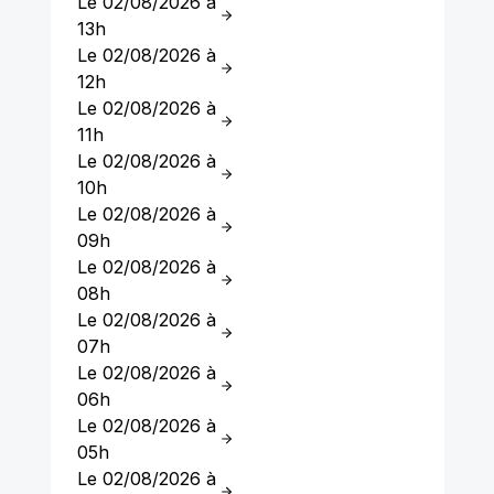
Le 02/08/2026 à
13h
Le 02/08/2026 à
12h
Le 02/08/2026 à
11h
Le 02/08/2026 à
10h
Le 02/08/2026 à
09h
Le 02/08/2026 à
08h
Le 02/08/2026 à
07h
Le 02/08/2026 à
06h
Le 02/08/2026 à
05h
Le 02/08/2026 à