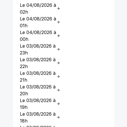
Le 04/08/2026 à
02h
Le 04/08/2026 à
01h
Le 04/08/2026 à
00h
Le 03/08/2026 à
23h
Le 03/08/2026 à
22h
Le 03/08/2026 à
21h
Le 03/08/2026 à
20h
Le 03/08/2026 à
19h
Le 03/08/2026 à
18h