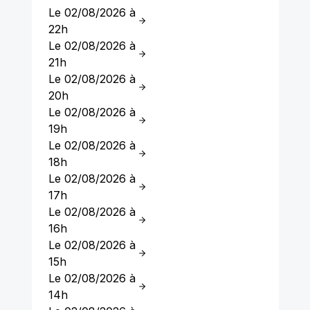
Le 02/08/2026 à
22h
Le 02/08/2026 à
21h
Le 02/08/2026 à
20h
Le 02/08/2026 à
19h
Le 02/08/2026 à
18h
Le 02/08/2026 à
17h
Le 02/08/2026 à
16h
Le 02/08/2026 à
15h
Le 02/08/2026 à
14h