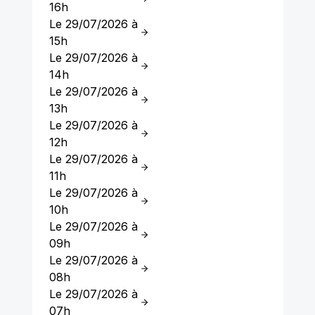
16h
Le 29/07/2026 à
15h
Le 29/07/2026 à
14h
Le 29/07/2026 à
13h
Le 29/07/2026 à
12h
Le 29/07/2026 à
11h
Le 29/07/2026 à
10h
Le 29/07/2026 à
09h
Le 29/07/2026 à
08h
Le 29/07/2026 à
07h