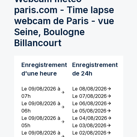
paris.com - Time lapse
webcam de Paris - vue
Seine, Boulogne
Billancourt
Enregistrement
Enregistrement
d'une heure
de 24h
Le 09/08/2026 à
Le 08/08/2026
07h
Le 07/08/2026
Le 09/08/2026 à
Le 06/08/2026
06h
Le 05/08/2026
Le 09/08/2026 à
Le 04/08/2026
05h
Le 03/08/2026
Le 09/08/2026 à
Le 02/08/2026