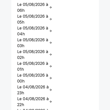
Le 05/08/2026 à
06h
Le 05/08/2026 à
05h
Le 05/08/2026 à
04h
Le 05/08/2026 à
03h
Le 05/08/2026 à
02h
Le 05/08/2026 à
01h
Le 05/08/2026 à
00h
Le 04/08/2026 à
23h
Le 04/08/2026 à
22h