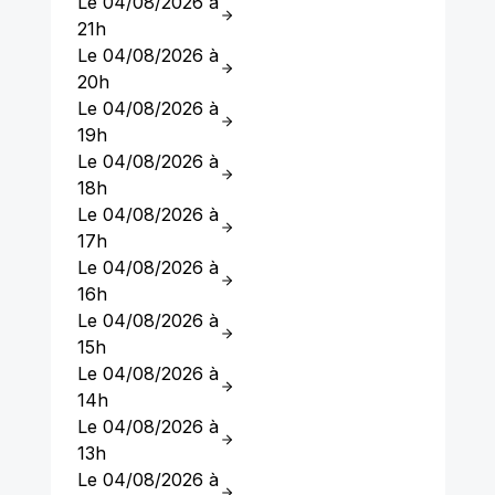
Le 04/08/2026 à
21h
Le 04/08/2026 à
20h
Le 04/08/2026 à
19h
Le 04/08/2026 à
18h
Le 04/08/2026 à
17h
Le 04/08/2026 à
16h
Le 04/08/2026 à
15h
Le 04/08/2026 à
14h
Le 04/08/2026 à
13h
Le 04/08/2026 à