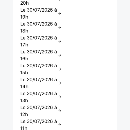
20h
Le 30/07/2026 à
19h
Le 30/07/2026 à
18h
Le 30/07/2026 à
17h
Le 30/07/2026 à
16h
Le 30/07/2026 à
15h
Le 30/07/2026 à
14h
Le 30/07/2026 à
13h
Le 30/07/2026 à
12h
Le 30/07/2026 à
11h