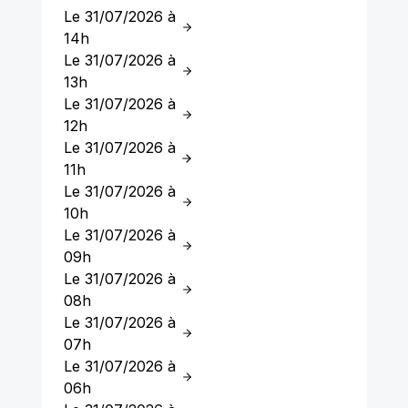
Le 31/07/2026 à
14h
Le 31/07/2026 à
13h
Le 31/07/2026 à
12h
Le 31/07/2026 à
11h
Le 31/07/2026 à
10h
Le 31/07/2026 à
09h
Le 31/07/2026 à
08h
Le 31/07/2026 à
07h
Le 31/07/2026 à
06h