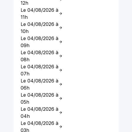
12h
Le 04/08/2026 à
11h
Le 04/08/2026 à
10h
Le 04/08/2026 à
09h
Le 04/08/2026 à
08h
Le 04/08/2026 à
07h
Le 04/08/2026 à
06h
Le 04/08/2026 à
05h
Le 04/08/2026 à
04h
Le 04/08/2026 à
03h