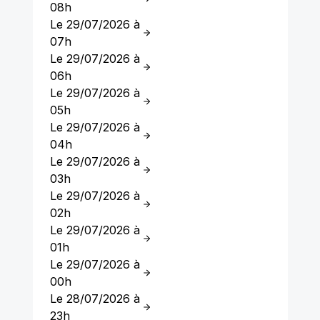
08h
Le 29/07/2026 à
07h
Le 29/07/2026 à
06h
Le 29/07/2026 à
05h
Le 29/07/2026 à
04h
Le 29/07/2026 à
03h
Le 29/07/2026 à
02h
Le 29/07/2026 à
01h
Le 29/07/2026 à
00h
Le 28/07/2026 à
23h