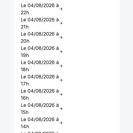
Le 04/08/2026 à
22h
Le 04/08/2026 à
21h
Le 04/08/2026 à
20h
Le 04/08/2026 à
19h
Le 04/08/2026 à
18h
Le 04/08/2026 à
17h
Le 04/08/2026 à
16h
Le 04/08/2026 à
15h
Le 04/08/2026 à
14h