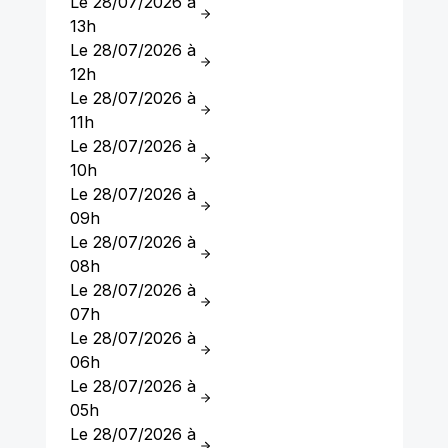
Le 28/07/2026 à
13h
Le 28/07/2026 à
12h
Le 28/07/2026 à
11h
Le 28/07/2026 à
10h
Le 28/07/2026 à
09h
Le 28/07/2026 à
08h
Le 28/07/2026 à
07h
Le 28/07/2026 à
06h
Le 28/07/2026 à
05h
Le 28/07/2026 à