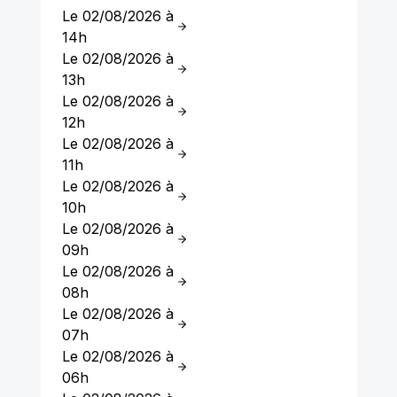
Le 02/08/2026 à
14h
Le 02/08/2026 à
13h
Le 02/08/2026 à
12h
Le 02/08/2026 à
11h
Le 02/08/2026 à
10h
Le 02/08/2026 à
09h
Le 02/08/2026 à
08h
Le 02/08/2026 à
07h
Le 02/08/2026 à
06h