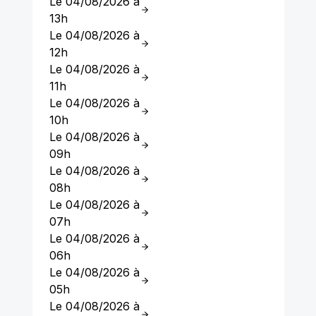
Le 04/08/2026 à
13h
Le 04/08/2026 à
12h
Le 04/08/2026 à
11h
Le 04/08/2026 à
10h
Le 04/08/2026 à
09h
Le 04/08/2026 à
08h
Le 04/08/2026 à
07h
Le 04/08/2026 à
06h
Le 04/08/2026 à
05h
Le 04/08/2026 à