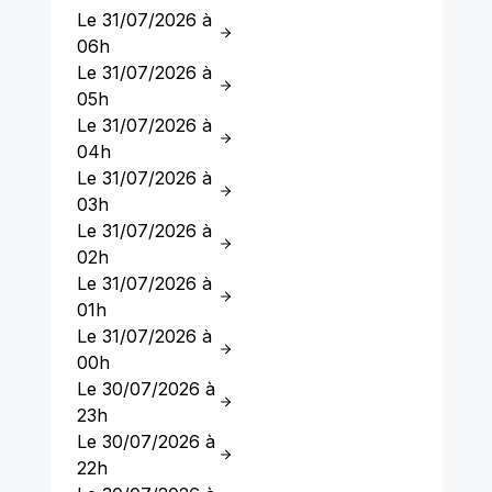
Le 31/07/2026 à
06h
Le 31/07/2026 à
05h
Le 31/07/2026 à
04h
Le 31/07/2026 à
03h
Le 31/07/2026 à
02h
Le 31/07/2026 à
01h
Le 31/07/2026 à
00h
Le 30/07/2026 à
23h
Le 30/07/2026 à
22h