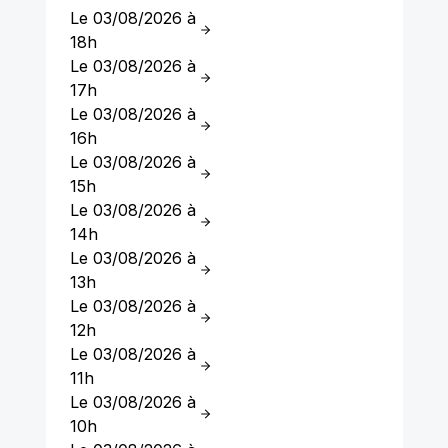
Le 03/08/2026 à
18h
Le 03/08/2026 à
17h
Le 03/08/2026 à
16h
Le 03/08/2026 à
15h
Le 03/08/2026 à
14h
Le 03/08/2026 à
13h
Le 03/08/2026 à
12h
Le 03/08/2026 à
11h
Le 03/08/2026 à
10h