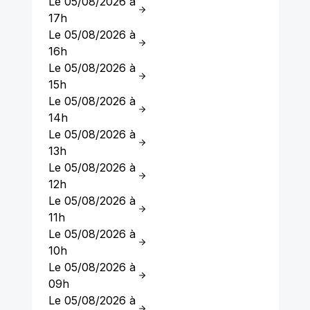
Le 05/08/2026 à
17h
Le 05/08/2026 à
16h
Le 05/08/2026 à
15h
Le 05/08/2026 à
14h
Le 05/08/2026 à
13h
Le 05/08/2026 à
12h
Le 05/08/2026 à
11h
Le 05/08/2026 à
10h
Le 05/08/2026 à
09h
Le 05/08/2026 à