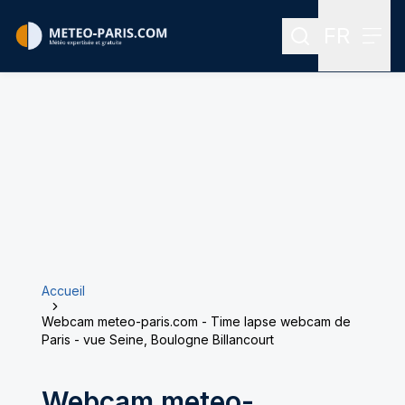
FR
Rechercher
Menu
Menu des
Accueil
Webcam meteo-paris.com - Time lapse webcam de
Paris - vue Seine, Boulogne Billancourt
Webcam meteo-