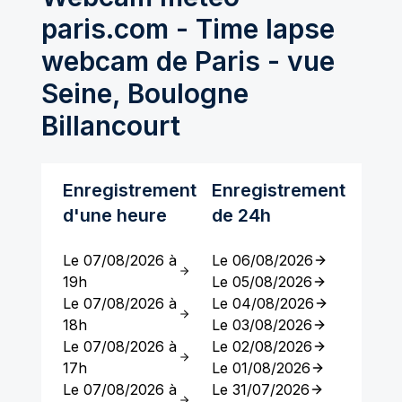
paris.com - Time lapse
webcam de Paris - vue
Seine, Boulogne
Billancourt
Enregistrement
Enregistrement
d'une heure
de 24h
Le 07/08/2026 à
Le 06/08/2026
19h
Le 05/08/2026
Le 07/08/2026 à
Le 04/08/2026
18h
Le 03/08/2026
Le 07/08/2026 à
Le 02/08/2026
17h
Le 01/08/2026
Le 07/08/2026 à
Le 31/07/2026