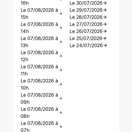
16h
Le 30/07/2026
Le 07/08/2026 à
Le 29/07/2026
15h
Le 28/07/2026
Le 07/08/2026 à
Le 27/07/2026
14h
Le 26/07/2026
Le 07/08/2026 à
Le 25/07/2026
13h
Le 24/07/2026
Le 07/08/2026 à
12h
Le 07/08/2026 à
11h
Le 07/08/2026 à
10h
Le 07/08/2026 à
09h
Le 07/08/2026 à
08h
Le 07/08/2026 à
07h