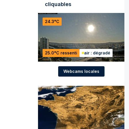
cliquables
24.3°C
25.0°C ressenti
air : dégradé
Webcams locales