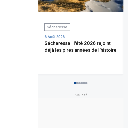
Sécheresse
6 Août 2026
Sécheresse : l’été 2026 rejoint
déjà les pires années de l’histoire
0
1
2
3
4
5