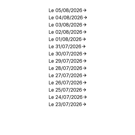
Le 05/08/2026
Le 04/08/2026
Le 03/08/2026
Le 02/08/2026
Le 01/08/2026
Le 31/07/2026
Le 30/07/2026
Le 29/07/2026
Le 28/07/2026
Le 27/07/2026
Le 26/07/2026
Le 25/07/2026
Le 24/07/2026
Le 23/07/2026