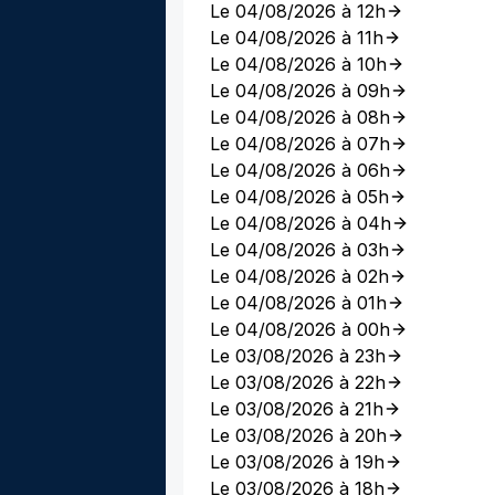
Le 04/08/2026 à 12h
Le 04/08/2026 à 11h
Le 04/08/2026 à 10h
Le 04/08/2026 à 09h
Le 04/08/2026 à 08h
Le 04/08/2026 à 07h
Le 04/08/2026 à 06h
Le 04/08/2026 à 05h
Le 04/08/2026 à 04h
Le 04/08/2026 à 03h
Le 04/08/2026 à 02h
Le 04/08/2026 à 01h
Le 04/08/2026 à 00h
Le 03/08/2026 à 23h
Le 03/08/2026 à 22h
Le 03/08/2026 à 21h
Le 03/08/2026 à 20h
Le 03/08/2026 à 19h
Le 03/08/2026 à 18h