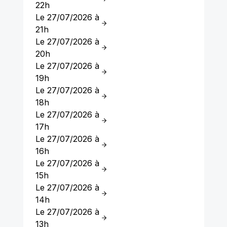
22h
Le 27/07/2026 à
21h
Le 27/07/2026 à
20h
Le 27/07/2026 à
19h
Le 27/07/2026 à
18h
Le 27/07/2026 à
17h
Le 27/07/2026 à
16h
Le 27/07/2026 à
15h
Le 27/07/2026 à
14h
Le 27/07/2026 à
13h