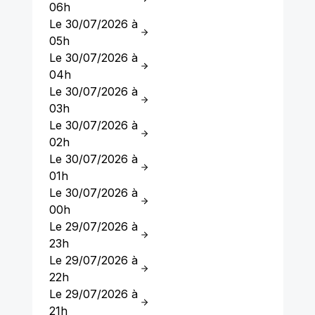
06h
Le 30/07/2026 à
05h
Le 30/07/2026 à
04h
Le 30/07/2026 à
03h
Le 30/07/2026 à
02h
Le 30/07/2026 à
01h
Le 30/07/2026 à
00h
Le 29/07/2026 à
23h
Le 29/07/2026 à
22h
Le 29/07/2026 à
21h