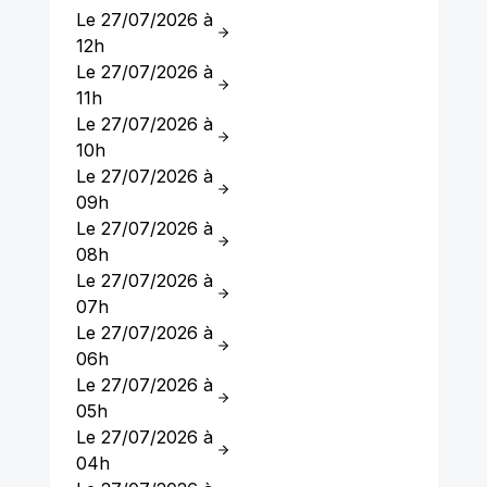
Le 27/07/2026 à
12h
Le 27/07/2026 à
11h
Le 27/07/2026 à
10h
Le 27/07/2026 à
09h
Le 27/07/2026 à
08h
Le 27/07/2026 à
07h
Le 27/07/2026 à
06h
Le 27/07/2026 à
05h
Le 27/07/2026 à
04h