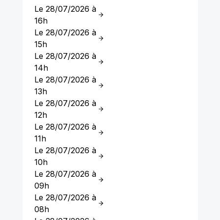
Le 28/07/2026 à
16h
Le 28/07/2026 à
15h
Le 28/07/2026 à
14h
Le 28/07/2026 à
13h
Le 28/07/2026 à
12h
Le 28/07/2026 à
11h
Le 28/07/2026 à
10h
Le 28/07/2026 à
09h
Le 28/07/2026 à
08h