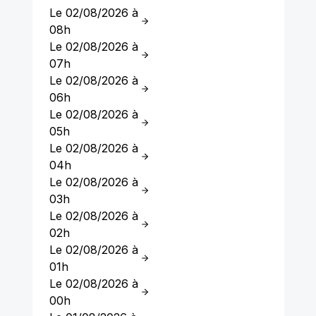
Le 02/08/2026 à
08h
Le 02/08/2026 à
07h
Le 02/08/2026 à
06h
Le 02/08/2026 à
05h
Le 02/08/2026 à
04h
Le 02/08/2026 à
03h
Le 02/08/2026 à
02h
Le 02/08/2026 à
01h
Le 02/08/2026 à
00h