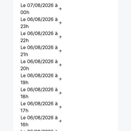
Le 07/08/2026 à
00h
Le 06/08/2026 à
23h
Le 06/08/2026 à
22h
Le 06/08/2026 à
21h
Le 06/08/2026 à
20h
Le 06/08/2026 à
19h
Le 06/08/2026 à
18h
Le 06/08/2026 à
17h
Le 06/08/2026 à
16h