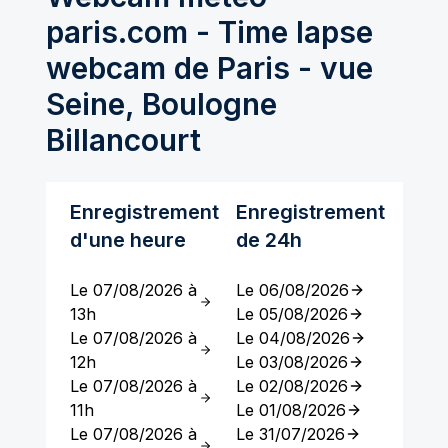
paris.com - Time lapse
webcam de Paris - vue
Seine, Boulogne
Billancourt
Enregistrement
Enregistrement
d'une heure
de 24h
Le 07/08/2026 à
Le 06/08/2026
13h
Le 05/08/2026
Le 07/08/2026 à
Le 04/08/2026
12h
Le 03/08/2026
Le 07/08/2026 à
Le 02/08/2026
11h
Le 01/08/2026
Le 07/08/2026 à
Le 31/07/2026