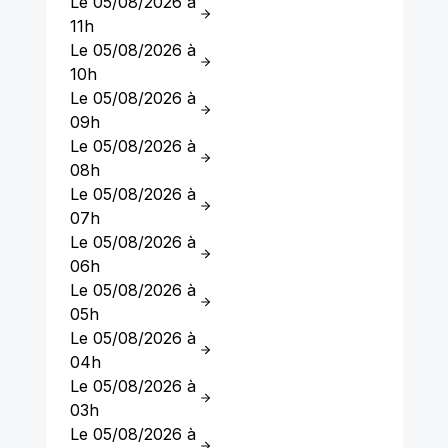
Le 05/08/2026 à
11h
Le 05/08/2026 à
10h
Le 05/08/2026 à
09h
Le 05/08/2026 à
08h
Le 05/08/2026 à
07h
Le 05/08/2026 à
06h
Le 05/08/2026 à
05h
Le 05/08/2026 à
04h
Le 05/08/2026 à
03h
Le 05/08/2026 à