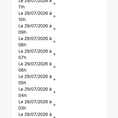
Le 29/07/2026 à
11h
Le 29/07/2026 à
10h
Le 29/07/2026 à
09h
Le 29/07/2026 à
08h
Le 29/07/2026 à
07h
Le 29/07/2026 à
06h
Le 29/07/2026 à
05h
Le 29/07/2026 à
04h
Le 29/07/2026 à
03h
Le 29/07/2026 à