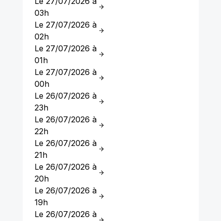
Le 27/07/2026 à
03h
Le 27/07/2026 à
02h
Le 27/07/2026 à
01h
Le 27/07/2026 à
00h
Le 26/07/2026 à
23h
Le 26/07/2026 à
22h
Le 26/07/2026 à
21h
Le 26/07/2026 à
20h
Le 26/07/2026 à
19h
Le 26/07/2026 à