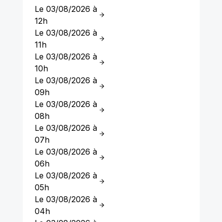
Le 03/08/2026 à
12h
Le 03/08/2026 à
11h
Le 03/08/2026 à
10h
Le 03/08/2026 à
09h
Le 03/08/2026 à
08h
Le 03/08/2026 à
07h
Le 03/08/2026 à
06h
Le 03/08/2026 à
05h
Le 03/08/2026 à
04h