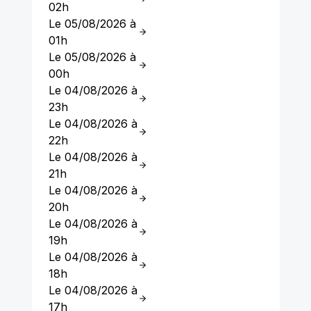
02h
Le 05/08/2026 à
01h
Le 05/08/2026 à
00h
Le 04/08/2026 à
23h
Le 04/08/2026 à
22h
Le 04/08/2026 à
21h
Le 04/08/2026 à
20h
Le 04/08/2026 à
19h
Le 04/08/2026 à
18h
Le 04/08/2026 à
17h