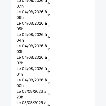
Le 04/08/2026 à
07h
Le 04/08/2026 à
06h
Le 04/08/2026 à
05h
Le 04/08/2026 à
04h
Le 04/08/2026 à
03h
Le 04/08/2026 à
02h
Le 04/08/2026 à
01h
Le 04/08/2026 à
00h
Le 03/08/2026 à
23h
Le 03/08/2026 à