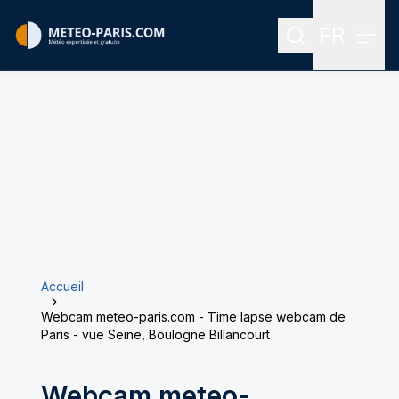
FR
Rechercher
Menu
Menu des
Accueil
Webcam meteo-paris.com - Time lapse webcam de
Paris - vue Seine, Boulogne Billancourt
Webcam meteo-