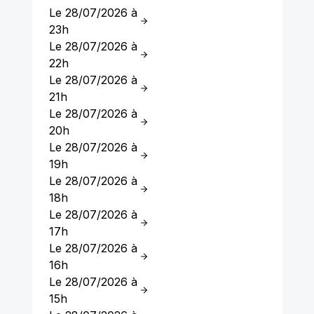
Le 28/07/2026 à
23h
Le 28/07/2026 à
22h
Le 28/07/2026 à
21h
Le 28/07/2026 à
20h
Le 28/07/2026 à
19h
Le 28/07/2026 à
18h
Le 28/07/2026 à
17h
Le 28/07/2026 à
16h
Le 28/07/2026 à
15h