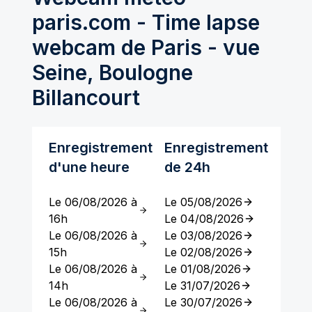
paris.com - Time lapse
webcam de Paris - vue
Seine, Boulogne
Billancourt
Enregistrement
Enregistrement
d'une heure
de 24h
Le 06/08/2026 à
Le 05/08/2026
16h
Le 04/08/2026
Le 06/08/2026 à
Le 03/08/2026
15h
Le 02/08/2026
Le 06/08/2026 à
Le 01/08/2026
14h
Le 31/07/2026
Le 06/08/2026 à
Le 30/07/2026