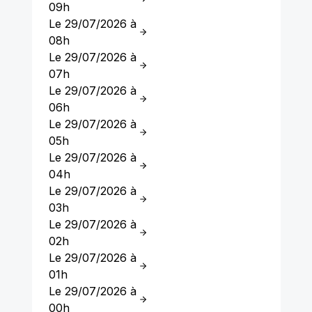
09h
Le 29/07/2026 à
08h
Le 29/07/2026 à
07h
Le 29/07/2026 à
06h
Le 29/07/2026 à
05h
Le 29/07/2026 à
04h
Le 29/07/2026 à
03h
Le 29/07/2026 à
02h
Le 29/07/2026 à
01h
Le 29/07/2026 à
00h