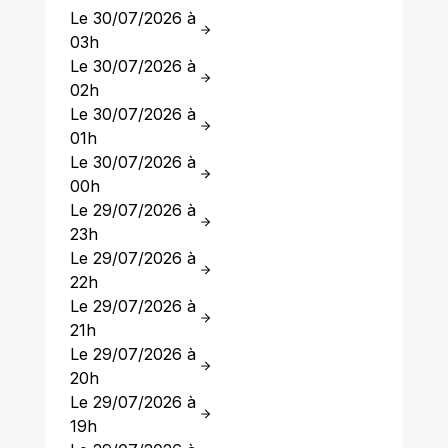
Le 30/07/2026 à
03h
Le 30/07/2026 à
02h
Le 30/07/2026 à
01h
Le 30/07/2026 à
00h
Le 29/07/2026 à
23h
Le 29/07/2026 à
22h
Le 29/07/2026 à
21h
Le 29/07/2026 à
20h
Le 29/07/2026 à
19h