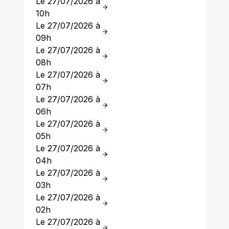
Le 27/07/2026 à
10h
Le 27/07/2026 à
09h
Le 27/07/2026 à
08h
Le 27/07/2026 à
07h
Le 27/07/2026 à
06h
Le 27/07/2026 à
05h
Le 27/07/2026 à
04h
Le 27/07/2026 à
03h
Le 27/07/2026 à
02h
Le 27/07/2026 à