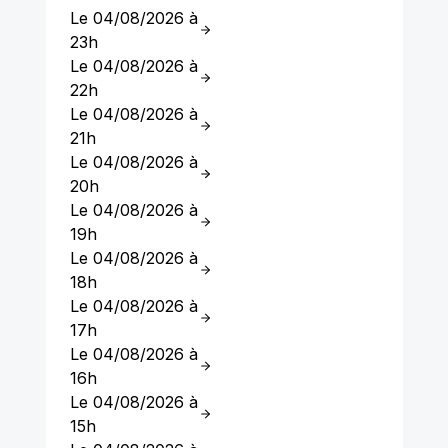
Le 04/08/2026 à
23h
Le 04/08/2026 à
22h
Le 04/08/2026 à
21h
Le 04/08/2026 à
20h
Le 04/08/2026 à
19h
Le 04/08/2026 à
18h
Le 04/08/2026 à
17h
Le 04/08/2026 à
16h
Le 04/08/2026 à
15h