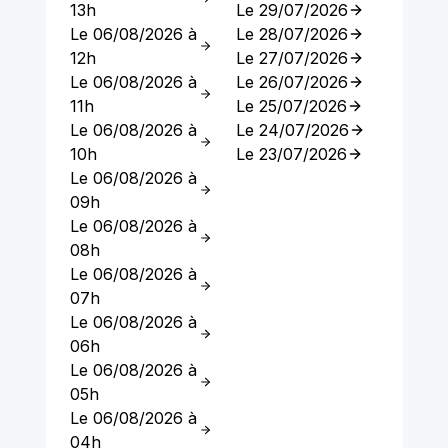
13h
Le 29/07/2026
Le 06/08/2026 à
Le 28/07/2026
12h
Le 27/07/2026
Le 06/08/2026 à
Le 26/07/2026
11h
Le 25/07/2026
Le 06/08/2026 à
Le 24/07/2026
10h
Le 23/07/2026
Le 06/08/2026 à
09h
Le 06/08/2026 à
08h
Le 06/08/2026 à
07h
Le 06/08/2026 à
06h
Le 06/08/2026 à
05h
Le 06/08/2026 à
04h