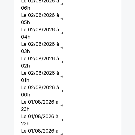
Le 02/08/2026 à
06h
Le 02/08/2026 à
05h
Le 02/08/2026 à
04h
Le 02/08/2026 à
03h
Le 02/08/2026 à
02h
Le 02/08/2026 à
01h
Le 02/08/2026 à
00h
Le 01/08/2026 à
23h
Le 01/08/2026 à
22h
Le 01/08/2026 à