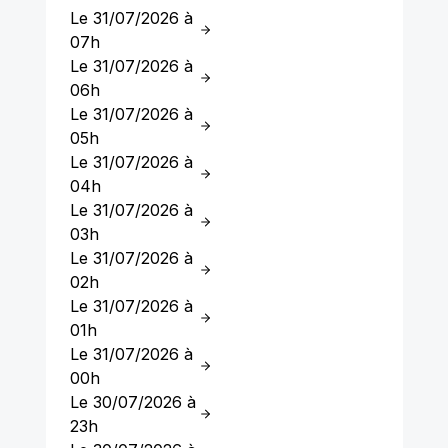
Le 31/07/2026 à
07h
Le 31/07/2026 à
06h
Le 31/07/2026 à
05h
Le 31/07/2026 à
04h
Le 31/07/2026 à
03h
Le 31/07/2026 à
02h
Le 31/07/2026 à
01h
Le 31/07/2026 à
00h
Le 30/07/2026 à
23h