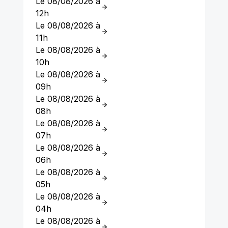
Le 08/08/2026 à
12h
Le 08/08/2026 à
11h
Le 08/08/2026 à
10h
Le 08/08/2026 à
09h
Le 08/08/2026 à
08h
Le 08/08/2026 à
07h
Le 08/08/2026 à
06h
Le 08/08/2026 à
05h
Le 08/08/2026 à
04h
Le 08/08/2026 à