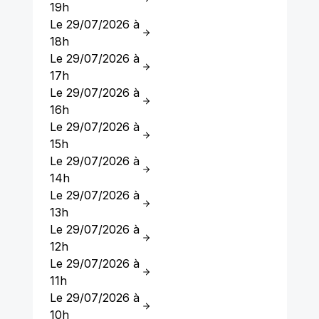
19h
Le 29/07/2026 à
18h
Le 29/07/2026 à
17h
Le 29/07/2026 à
16h
Le 29/07/2026 à
15h
Le 29/07/2026 à
14h
Le 29/07/2026 à
13h
Le 29/07/2026 à
12h
Le 29/07/2026 à
11h
Le 29/07/2026 à
10h