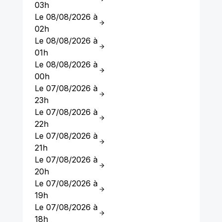
03h
Le 08/08/2026 à
02h
Le 08/08/2026 à
01h
Le 08/08/2026 à
00h
Le 07/08/2026 à
23h
Le 07/08/2026 à
22h
Le 07/08/2026 à
21h
Le 07/08/2026 à
20h
Le 07/08/2026 à
19h
Le 07/08/2026 à
18h