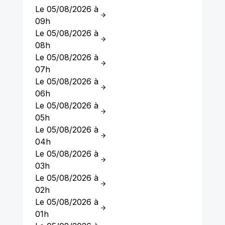
Le 05/08/2026 à
09h
Le 05/08/2026 à
08h
Le 05/08/2026 à
07h
Le 05/08/2026 à
06h
Le 05/08/2026 à
05h
Le 05/08/2026 à
04h
Le 05/08/2026 à
03h
Le 05/08/2026 à
02h
Le 05/08/2026 à
01h