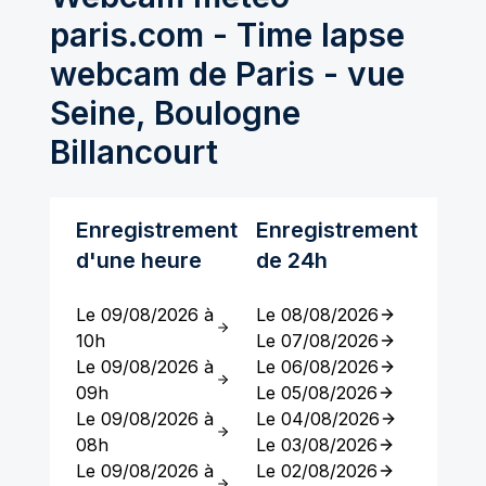
paris.com - Time lapse
webcam de Paris - vue
Seine, Boulogne
Billancourt
Enregistrement
Enregistrement
d'une heure
de 24h
Le 09/08/2026 à
Le 08/08/2026
10h
Le 07/08/2026
Le 09/08/2026 à
Le 06/08/2026
09h
Le 05/08/2026
Le 09/08/2026 à
Le 04/08/2026
08h
Le 03/08/2026
Le 09/08/2026 à
Le 02/08/2026