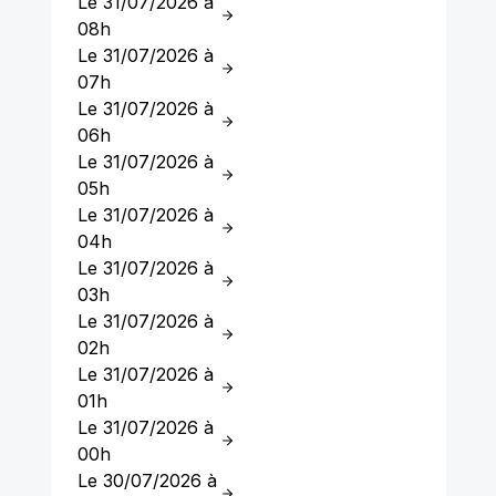
Le 31/07/2026 à
08h
Le 31/07/2026 à
07h
Le 31/07/2026 à
06h
Le 31/07/2026 à
05h
Le 31/07/2026 à
04h
Le 31/07/2026 à
03h
Le 31/07/2026 à
02h
Le 31/07/2026 à
01h
Le 31/07/2026 à
00h
Le 30/07/2026 à