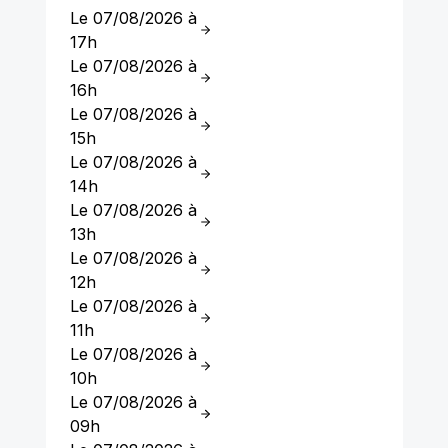
Le 07/08/2026 à
17h
Le 07/08/2026 à
16h
Le 07/08/2026 à
15h
Le 07/08/2026 à
14h
Le 07/08/2026 à
13h
Le 07/08/2026 à
12h
Le 07/08/2026 à
11h
Le 07/08/2026 à
10h
Le 07/08/2026 à
09h