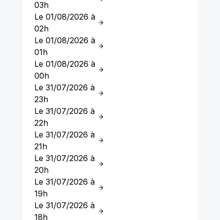
03h
Le 01/08/2026 à
02h
Le 01/08/2026 à
01h
Le 01/08/2026 à
00h
Le 31/07/2026 à
23h
Le 31/07/2026 à
22h
Le 31/07/2026 à
21h
Le 31/07/2026 à
20h
Le 31/07/2026 à
19h
Le 31/07/2026 à
18h