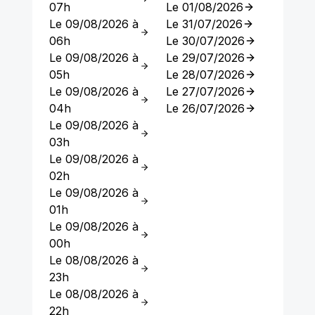
07h
Le 01/08/2026
Le 09/08/2026 à
Le 31/07/2026
06h
Le 30/07/2026
Le 09/08/2026 à
Le 29/07/2026
05h
Le 28/07/2026
Le 09/08/2026 à
Le 27/07/2026
04h
Le 26/07/2026
Le 09/08/2026 à
03h
Le 09/08/2026 à
02h
Le 09/08/2026 à
01h
Le 09/08/2026 à
00h
Le 08/08/2026 à
23h
Le 08/08/2026 à
22h