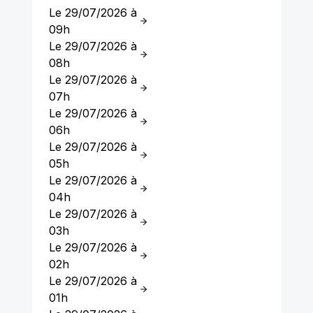
Le 29/07/2026 à
09h
Le 29/07/2026 à
08h
Le 29/07/2026 à
07h
Le 29/07/2026 à
06h
Le 29/07/2026 à
05h
Le 29/07/2026 à
04h
Le 29/07/2026 à
03h
Le 29/07/2026 à
02h
Le 29/07/2026 à
01h