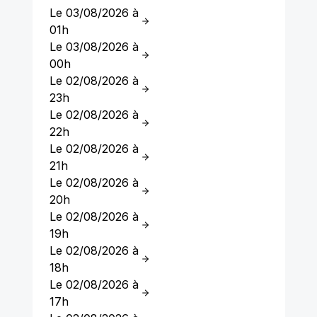
Le 03/08/2026 à
01h
Le 03/08/2026 à
00h
Le 02/08/2026 à
23h
Le 02/08/2026 à
22h
Le 02/08/2026 à
21h
Le 02/08/2026 à
20h
Le 02/08/2026 à
19h
Le 02/08/2026 à
18h
Le 02/08/2026 à
17h