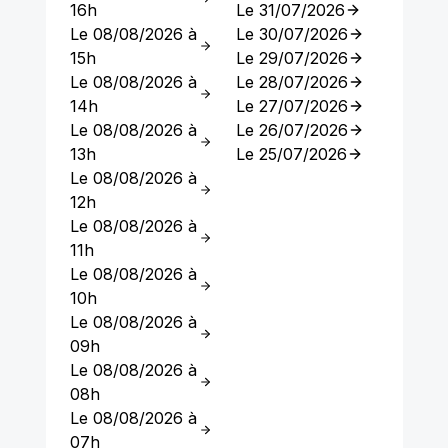
16h
Le 31/07/2026
Le 08/08/2026 à
Le 30/07/2026
15h
Le 29/07/2026
Le 08/08/2026 à
Le 28/07/2026
14h
Le 27/07/2026
Le 08/08/2026 à
Le 26/07/2026
13h
Le 25/07/2026
Le 08/08/2026 à
12h
Le 08/08/2026 à
11h
Le 08/08/2026 à
10h
Le 08/08/2026 à
09h
Le 08/08/2026 à
08h
Le 08/08/2026 à
07h