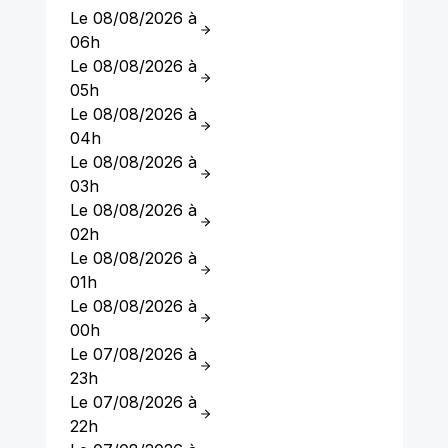
Le 08/08/2026 à
06h
Le 08/08/2026 à
05h
Le 08/08/2026 à
04h
Le 08/08/2026 à
03h
Le 08/08/2026 à
02h
Le 08/08/2026 à
01h
Le 08/08/2026 à
00h
Le 07/08/2026 à
23h
Le 07/08/2026 à
22h