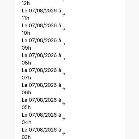
12h
Le 07/08/2026 à
11h
Le 07/08/2026 à
10h
Le 07/08/2026 à
09h
Le 07/08/2026 à
08h
Le 07/08/2026 à
07h
Le 07/08/2026 à
06h
Le 07/08/2026 à
05h
Le 07/08/2026 à
04h
Le 07/08/2026 à
03h