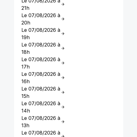
Le 07/08/2026 à
21h
Le 07/08/2026 à
20h
Le 07/08/2026 à
19h
Le 07/08/2026 à
18h
Le 07/08/2026 à
17h
Le 07/08/2026 à
16h
Le 07/08/2026 à
15h
Le 07/08/2026 à
14h
Le 07/08/2026 à
13h
Le 07/08/2026 à