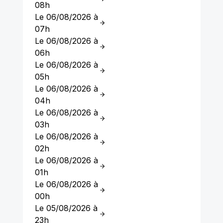
08h
Le 06/08/2026 à
07h
Le 06/08/2026 à
06h
Le 06/08/2026 à
05h
Le 06/08/2026 à
04h
Le 06/08/2026 à
03h
Le 06/08/2026 à
02h
Le 06/08/2026 à
01h
Le 06/08/2026 à
00h
Le 05/08/2026 à
23h