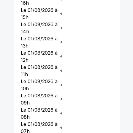
16h
Le 01/08/2026 à
15h
Le 01/08/2026 à
14h
Le 01/08/2026 à
13h
Le 01/08/2026 à
12h
Le 01/08/2026 à
11h
Le 01/08/2026 à
10h
Le 01/08/2026 à
09h
Le 01/08/2026 à
08h
Le 01/08/2026 à
07h