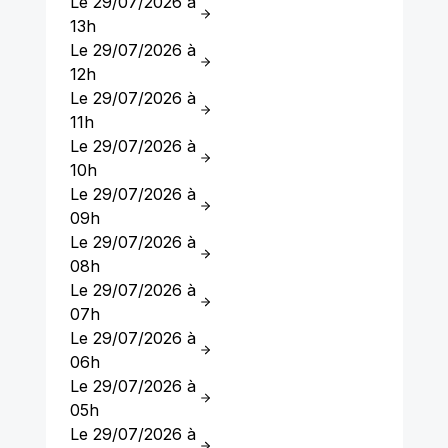
Le 29/07/2026 à
13h
Le 29/07/2026 à
12h
Le 29/07/2026 à
11h
Le 29/07/2026 à
10h
Le 29/07/2026 à
09h
Le 29/07/2026 à
08h
Le 29/07/2026 à
07h
Le 29/07/2026 à
06h
Le 29/07/2026 à
05h
Le 29/07/2026 à