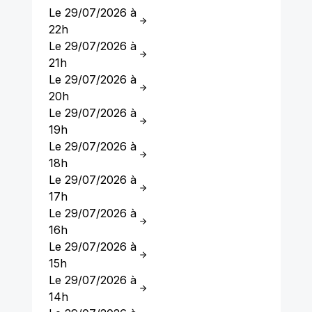
Le 29/07/2026 à
22h
Le 29/07/2026 à
21h
Le 29/07/2026 à
20h
Le 29/07/2026 à
19h
Le 29/07/2026 à
18h
Le 29/07/2026 à
17h
Le 29/07/2026 à
16h
Le 29/07/2026 à
15h
Le 29/07/2026 à
14h