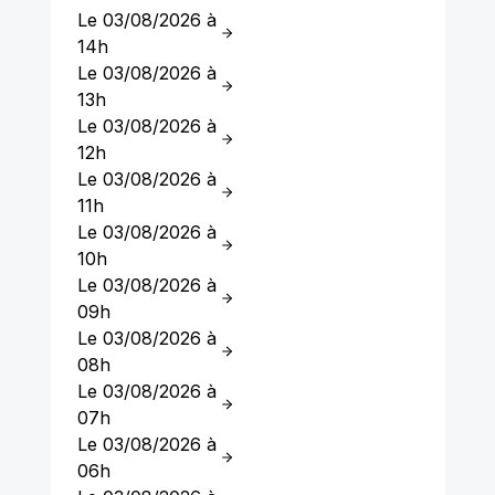
Le 03/08/2026 à
14h
Le 03/08/2026 à
13h
Le 03/08/2026 à
12h
Le 03/08/2026 à
11h
Le 03/08/2026 à
10h
Le 03/08/2026 à
09h
Le 03/08/2026 à
08h
Le 03/08/2026 à
07h
Le 03/08/2026 à
06h