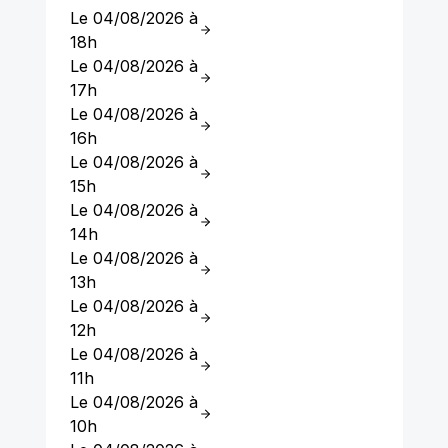
Le 04/08/2026 à
18h
Le 04/08/2026 à
17h
Le 04/08/2026 à
16h
Le 04/08/2026 à
15h
Le 04/08/2026 à
14h
Le 04/08/2026 à
13h
Le 04/08/2026 à
12h
Le 04/08/2026 à
11h
Le 04/08/2026 à
10h