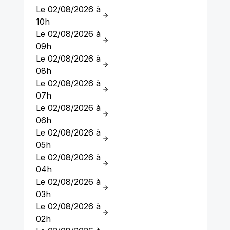
Le 02/08/2026 à
10h
Le 02/08/2026 à
09h
Le 02/08/2026 à
08h
Le 02/08/2026 à
07h
Le 02/08/2026 à
06h
Le 02/08/2026 à
05h
Le 02/08/2026 à
04h
Le 02/08/2026 à
03h
Le 02/08/2026 à
02h