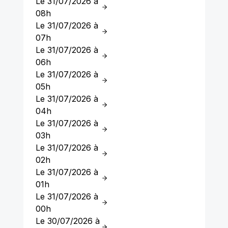
Le 31/07/2026 à
08h
Le 31/07/2026 à
07h
Le 31/07/2026 à
06h
Le 31/07/2026 à
05h
Le 31/07/2026 à
04h
Le 31/07/2026 à
03h
Le 31/07/2026 à
02h
Le 31/07/2026 à
01h
Le 31/07/2026 à
00h
Le 30/07/2026 à