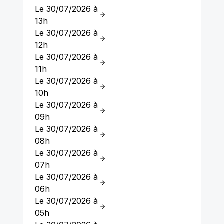
Le 30/07/2026 à
13h
Le 30/07/2026 à
12h
Le 30/07/2026 à
11h
Le 30/07/2026 à
10h
Le 30/07/2026 à
09h
Le 30/07/2026 à
08h
Le 30/07/2026 à
07h
Le 30/07/2026 à
06h
Le 30/07/2026 à
05h