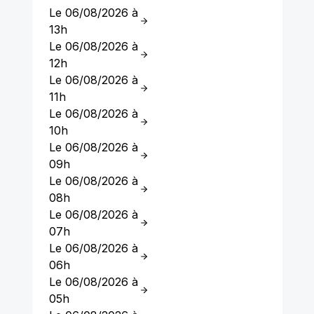
Le 06/08/2026 à
13h
Le 06/08/2026 à
12h
Le 06/08/2026 à
11h
Le 06/08/2026 à
10h
Le 06/08/2026 à
09h
Le 06/08/2026 à
08h
Le 06/08/2026 à
07h
Le 06/08/2026 à
06h
Le 06/08/2026 à
05h