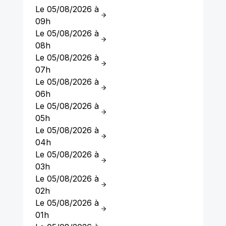
Le 05/08/2026 à
09h
Le 05/08/2026 à
08h
Le 05/08/2026 à
07h
Le 05/08/2026 à
06h
Le 05/08/2026 à
05h
Le 05/08/2026 à
04h
Le 05/08/2026 à
03h
Le 05/08/2026 à
02h
Le 05/08/2026 à
01h