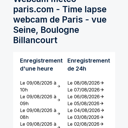
paris.com - Time lapse
webcam de Paris - vue
Seine, Boulogne
Billancourt
Enregistrement
Enregistrement
d'une heure
de 24h
Le 09/08/2026 à
Le 08/08/2026
10h
Le 07/08/2026
Le 09/08/2026 à
Le 06/08/2026
09h
Le 05/08/2026
Le 09/08/2026 à
Le 04/08/2026
08h
Le 03/08/2026
Le 09/08/2026 à
Le 02/08/2026