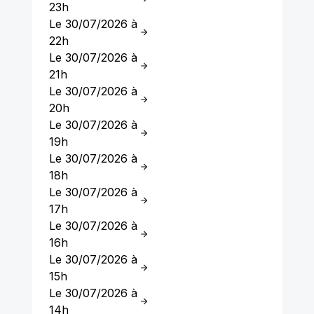
23h
Le 30/07/2026 à
22h
Le 30/07/2026 à
21h
Le 30/07/2026 à
20h
Le 30/07/2026 à
19h
Le 30/07/2026 à
18h
Le 30/07/2026 à
17h
Le 30/07/2026 à
16h
Le 30/07/2026 à
15h
Le 30/07/2026 à
14h