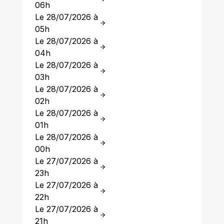
06h
Le 28/07/2026 à
05h
Le 28/07/2026 à
04h
Le 28/07/2026 à
03h
Le 28/07/2026 à
02h
Le 28/07/2026 à
01h
Le 28/07/2026 à
00h
Le 27/07/2026 à
23h
Le 27/07/2026 à
22h
Le 27/07/2026 à
21h