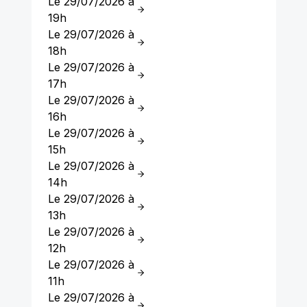
Le 29/07/2026 à
19h
Le 29/07/2026 à
18h
Le 29/07/2026 à
17h
Le 29/07/2026 à
16h
Le 29/07/2026 à
15h
Le 29/07/2026 à
14h
Le 29/07/2026 à
13h
Le 29/07/2026 à
12h
Le 29/07/2026 à
11h
Le 29/07/2026 à