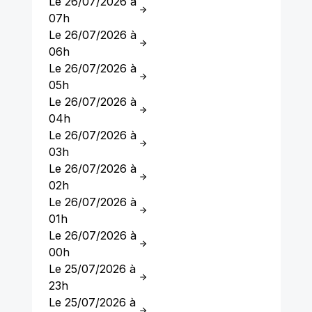
Le 26/07/2026 à
07h
Le 26/07/2026 à
06h
Le 26/07/2026 à
05h
Le 26/07/2026 à
04h
Le 26/07/2026 à
03h
Le 26/07/2026 à
02h
Le 26/07/2026 à
01h
Le 26/07/2026 à
00h
Le 25/07/2026 à
23h
Le 25/07/2026 à