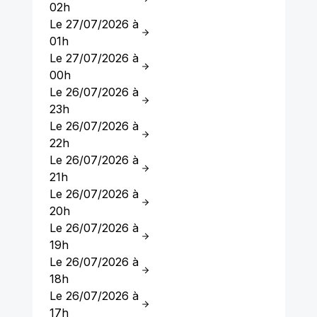
02h
Le 27/07/2026 à
01h
Le 27/07/2026 à
00h
Le 26/07/2026 à
23h
Le 26/07/2026 à
22h
Le 26/07/2026 à
21h
Le 26/07/2026 à
20h
Le 26/07/2026 à
19h
Le 26/07/2026 à
18h
Le 26/07/2026 à
17h