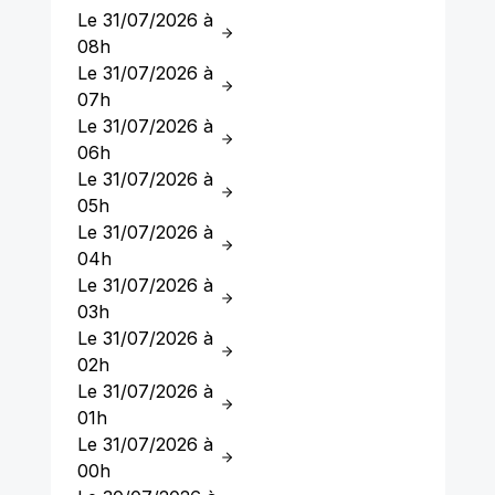
Le 31/07/2026 à
08h
Le 31/07/2026 à
07h
Le 31/07/2026 à
06h
Le 31/07/2026 à
05h
Le 31/07/2026 à
04h
Le 31/07/2026 à
03h
Le 31/07/2026 à
02h
Le 31/07/2026 à
01h
Le 31/07/2026 à
00h