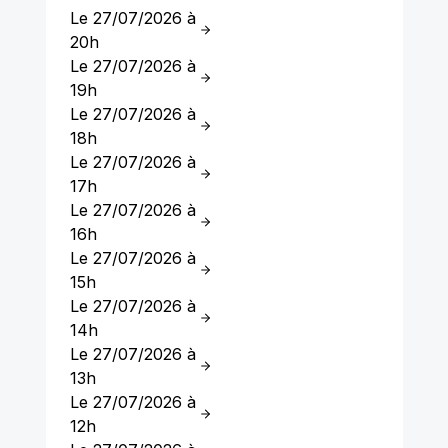
Le 27/07/2026 à
20h
Le 27/07/2026 à
19h
Le 27/07/2026 à
18h
Le 27/07/2026 à
17h
Le 27/07/2026 à
16h
Le 27/07/2026 à
15h
Le 27/07/2026 à
14h
Le 27/07/2026 à
13h
Le 27/07/2026 à
12h