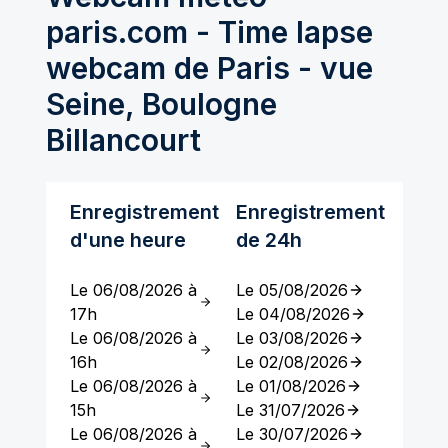
paris.com - Time lapse
webcam de Paris - vue
Seine, Boulogne
Billancourt
Enregistrement
Enregistrement
d'une heure
de 24h
Le 06/08/2026 à
Le 05/08/2026
17h
Le 04/08/2026
Le 06/08/2026 à
Le 03/08/2026
16h
Le 02/08/2026
Le 06/08/2026 à
Le 01/08/2026
15h
Le 31/07/2026
Le 06/08/2026 à
Le 30/07/2026