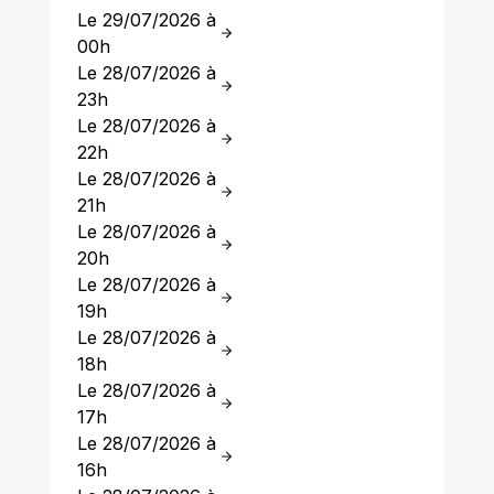
Le 29/07/2026 à
00h
Le 28/07/2026 à
23h
Le 28/07/2026 à
22h
Le 28/07/2026 à
21h
Le 28/07/2026 à
20h
Le 28/07/2026 à
19h
Le 28/07/2026 à
18h
Le 28/07/2026 à
17h
Le 28/07/2026 à
16h