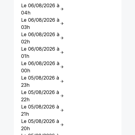
Le 06/08/2026 à
04h
Le 06/08/2026 à
03h
Le 06/08/2026 à
02h
Le 06/08/2026 à
01h
Le 06/08/2026 à
00h
Le 05/08/2026 à
23h
Le 05/08/2026 à
22h
Le 05/08/2026 à
21h
Le 05/08/2026 à
20h