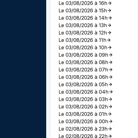
Le 03/08/2026 à 16h
Le 03/08/2026 à 15h
Le 03/08/2026 à 14h
Le 03/08/2026 à 13h
Le 03/08/2026 à 12h
Le 03/08/2026 à 11h
Le 03/08/2026 à 10h
Le 03/08/2026 à 09h
Le 03/08/2026 à 08h
Le 03/08/2026 à 07h
Le 03/08/2026 à 06h
Le 03/08/2026 à 05h
Le 03/08/2026 à 04h
Le 03/08/2026 à 03h
Le 03/08/2026 à 02h
Le 03/08/2026 à 01h
Le 03/08/2026 à 00h
Le 02/08/2026 à 23h
Le 02/08/2026 à 22h