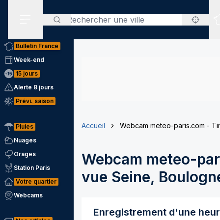
Rechercher
Menu secondaire
Bulletin France
Week-end
15 jours
Alerte 8 jours
Prévi. saison
Accueil
Webcam meteo-paris.com - Tim
Pluies
Nuages
Orages
Webcam meteo-pari
Station Paris
vue Seine, Boulogne
Votre quartier
Webcams
Enregistrement d'une heu