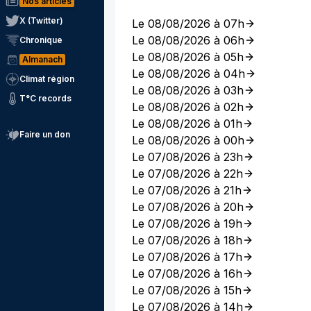
Nos articles
X (Twitter)
Le 08/08/2026 à 07h
Le 08/08/2026 à 06h
Chronique
Le 08/08/2026 à 05h
Almanach
Le 08/08/2026 à 04h
Climat région
Le 08/08/2026 à 03h
T°C records
Le 08/08/2026 à 02h
Le 08/08/2026 à 01h
Faire un don
Le 08/08/2026 à 00h
Le 07/08/2026 à 23h
Le 07/08/2026 à 22h
Le 07/08/2026 à 21h
Le 07/08/2026 à 20h
Le 07/08/2026 à 19h
Le 07/08/2026 à 18h
Le 07/08/2026 à 17h
Le 07/08/2026 à 16h
Le 07/08/2026 à 15h
Le 07/08/2026 à 14h