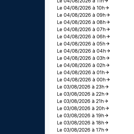
Le 04/08/2026 à 11h
Le 04/08/2026 à 10h
Le 04/08/2026 à 09h
Le 04/08/2026 à 08h
Le 04/08/2026 à 07h
Le 04/08/2026 à 06h
Le 04/08/2026 à 05h
Le 04/08/2026 à 04h
Le 04/08/2026 à 03h
Le 04/08/2026 à 02h
Le 04/08/2026 à 01h
Le 04/08/2026 à 00h
Le 03/08/2026 à 23h
Le 03/08/2026 à 22h
Le 03/08/2026 à 21h
Le 03/08/2026 à 20h
Le 03/08/2026 à 19h
Le 03/08/2026 à 18h
Le 03/08/2026 à 17h