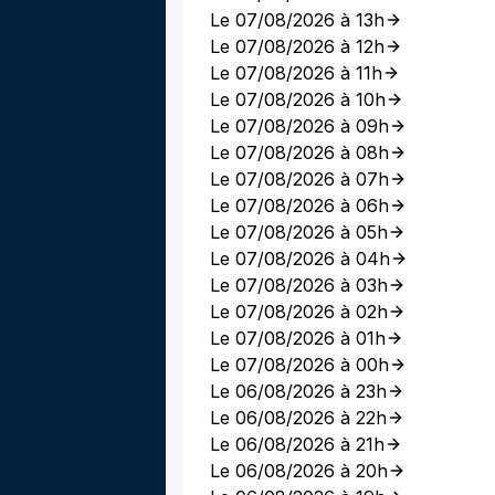
Le 07/08/2026 à 13h
Le 07/08/2026 à 12h
Le 07/08/2026 à 11h
Le 07/08/2026 à 10h
Le 07/08/2026 à 09h
Le 07/08/2026 à 08h
Le 07/08/2026 à 07h
Le 07/08/2026 à 06h
Le 07/08/2026 à 05h
Le 07/08/2026 à 04h
Le 07/08/2026 à 03h
Le 07/08/2026 à 02h
Le 07/08/2026 à 01h
Le 07/08/2026 à 00h
Le 06/08/2026 à 23h
Le 06/08/2026 à 22h
Le 06/08/2026 à 21h
Le 06/08/2026 à 20h