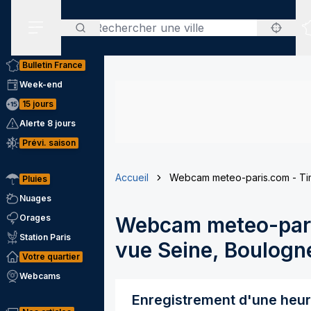
Rechercher
Menu secondaire
Bulletin France
Week-end
15 jours
Alerte 8 jours
Prévi. saison
Accueil
Webcam meteo-paris.com - Tim
Pluies
Nuages
Orages
Webcam meteo-pari
Station Paris
vue Seine, Boulogne
Votre quartier
Webcams
Enregistrement d'une heu