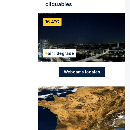
cliquables
16.4°C
air : dégradé
Webcams locales