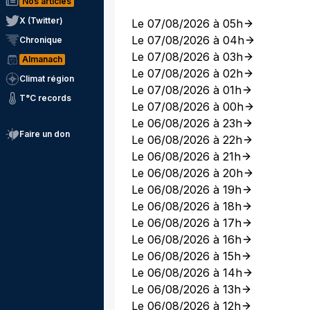
Nos articles
X (Twitter)
Le 07/08/2026 à 05h
Le 07/08/2026 à 04h
Chronique
Le 07/08/2026 à 03h
Almanach
Le 07/08/2026 à 02h
Climat région
Le 07/08/2026 à 01h
T°C records
Le 07/08/2026 à 00h
Le 06/08/2026 à 23h
Faire un don
Le 06/08/2026 à 22h
Le 06/08/2026 à 21h
Le 06/08/2026 à 20h
Le 06/08/2026 à 19h
Le 06/08/2026 à 18h
Le 06/08/2026 à 17h
Le 06/08/2026 à 16h
Le 06/08/2026 à 15h
Le 06/08/2026 à 14h
Le 06/08/2026 à 13h
Le 06/08/2026 à 12h