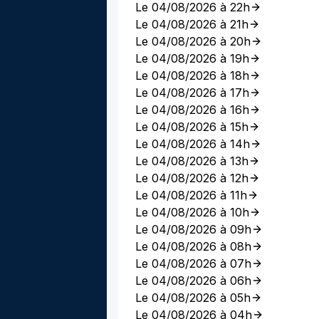
Le 04/08/2026 à 22h
Le 04/08/2026 à 21h
Le 04/08/2026 à 20h
Le 04/08/2026 à 19h
Le 04/08/2026 à 18h
Le 04/08/2026 à 17h
Le 04/08/2026 à 16h
Le 04/08/2026 à 15h
Le 04/08/2026 à 14h
Le 04/08/2026 à 13h
Le 04/08/2026 à 12h
Le 04/08/2026 à 11h
Le 04/08/2026 à 10h
Le 04/08/2026 à 09h
Le 04/08/2026 à 08h
Le 04/08/2026 à 07h
Le 04/08/2026 à 06h
Le 04/08/2026 à 05h
Le 04/08/2026 à 04h