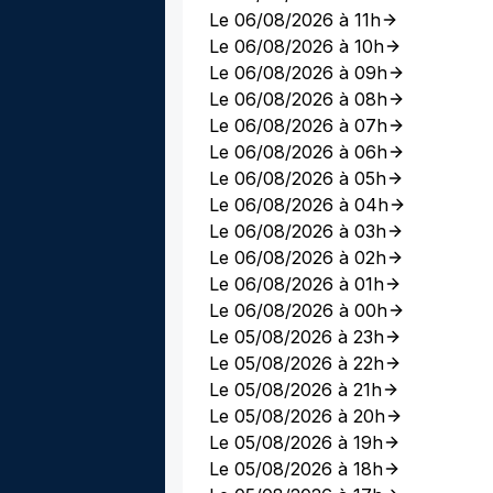
Le 06/08/2026 à 11h
Le 06/08/2026 à 10h
Le 06/08/2026 à 09h
Le 06/08/2026 à 08h
Le 06/08/2026 à 07h
Le 06/08/2026 à 06h
Le 06/08/2026 à 05h
Le 06/08/2026 à 04h
Le 06/08/2026 à 03h
Le 06/08/2026 à 02h
Le 06/08/2026 à 01h
Le 06/08/2026 à 00h
Le 05/08/2026 à 23h
Le 05/08/2026 à 22h
Le 05/08/2026 à 21h
Le 05/08/2026 à 20h
Le 05/08/2026 à 19h
Le 05/08/2026 à 18h