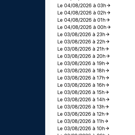
Le 04/08/2026 à 03h
Le 04/08/2026 à 02h
Le 04/08/2026 à 01h
Le 04/08/2026 à 00h
Le 03/08/2026 à 23h
Le 03/08/2026 à 22h
Le 03/08/2026 à 21h
Le 03/08/2026 à 20h
Le 03/08/2026 à 19h
Le 03/08/2026 à 18h
Le 03/08/2026 à 17h
Le 03/08/2026 à 16h
Le 03/08/2026 à 15h
Le 03/08/2026 à 14h
Le 03/08/2026 à 13h
Le 03/08/2026 à 12h
Le 03/08/2026 à 11h
Le 03/08/2026 à 10h