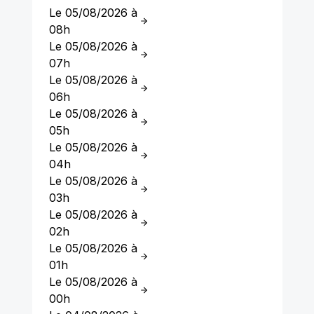
Le 05/08/2026 à
08h
Le 05/08/2026 à
07h
Le 05/08/2026 à
06h
Le 05/08/2026 à
05h
Le 05/08/2026 à
04h
Le 05/08/2026 à
03h
Le 05/08/2026 à
02h
Le 05/08/2026 à
01h
Le 05/08/2026 à
00h