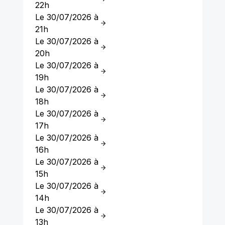
22h
Le 30/07/2026 à
21h
Le 30/07/2026 à
20h
Le 30/07/2026 à
19h
Le 30/07/2026 à
18h
Le 30/07/2026 à
17h
Le 30/07/2026 à
16h
Le 30/07/2026 à
15h
Le 30/07/2026 à
14h
Le 30/07/2026 à
13h