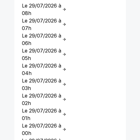
Le 29/07/2026 à
08h
Le 29/07/2026 à
07h
Le 29/07/2026 à
06h
Le 29/07/2026 à
05h
Le 29/07/2026 à
04h
Le 29/07/2026 à
03h
Le 29/07/2026 à
02h
Le 29/07/2026 à
01h
Le 29/07/2026 à
00h