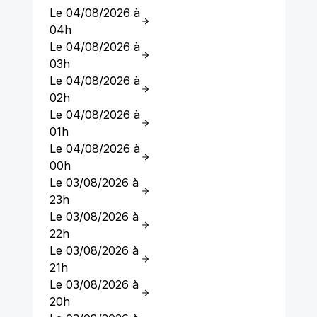
Le 04/08/2026 à
04h
Le 04/08/2026 à
03h
Le 04/08/2026 à
02h
Le 04/08/2026 à
01h
Le 04/08/2026 à
00h
Le 03/08/2026 à
23h
Le 03/08/2026 à
22h
Le 03/08/2026 à
21h
Le 03/08/2026 à
20h