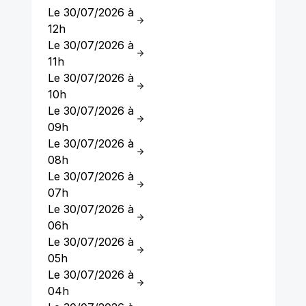
Le 30/07/2026 à
12h
Le 30/07/2026 à
11h
Le 30/07/2026 à
10h
Le 30/07/2026 à
09h
Le 30/07/2026 à
08h
Le 30/07/2026 à
07h
Le 30/07/2026 à
06h
Le 30/07/2026 à
05h
Le 30/07/2026 à
04h