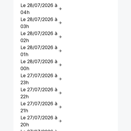
Le 28/07/2026 à
04h
Le 28/07/2026 à
03h
Le 28/07/2026 à
02h
Le 28/07/2026 à
01h
Le 28/07/2026 à
00h
Le 27/07/2026 à
23h
Le 27/07/2026 à
22h
Le 27/07/2026 à
21h
Le 27/07/2026 à
20h