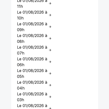
Le 01/08/2026 à
11h
Le 01/08/2026 à
10h
Le 01/08/2026 à
09h
Le 01/08/2026 à
08h
Le 01/08/2026 à
07h
Le 01/08/2026 à
06h
Le 01/08/2026 à
05h
Le 01/08/2026 à
04h
Le 01/08/2026 à
03h
Le 01/08/2026 à