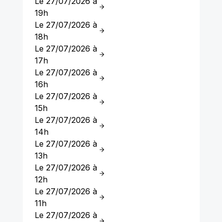
Le 27/07/2026 à
19h
Le 27/07/2026 à
18h
Le 27/07/2026 à
17h
Le 27/07/2026 à
16h
Le 27/07/2026 à
15h
Le 27/07/2026 à
14h
Le 27/07/2026 à
13h
Le 27/07/2026 à
12h
Le 27/07/2026 à
11h
Le 27/07/2026 à