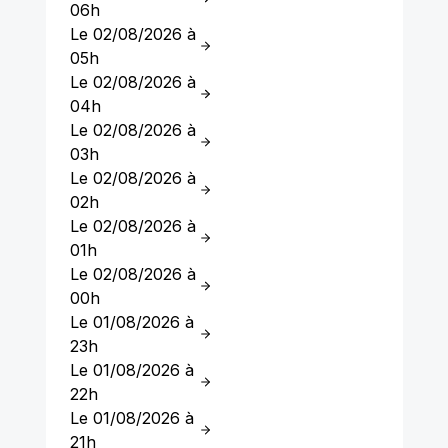
06h
Le 02/08/2026 à
05h
Le 02/08/2026 à
04h
Le 02/08/2026 à
03h
Le 02/08/2026 à
02h
Le 02/08/2026 à
01h
Le 02/08/2026 à
00h
Le 01/08/2026 à
23h
Le 01/08/2026 à
22h
Le 01/08/2026 à
21h