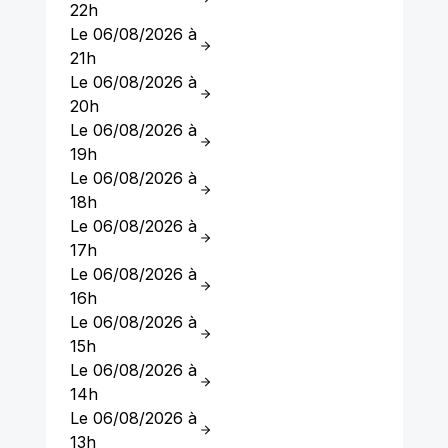
22h
Le 06/08/2026 à
21h
Le 06/08/2026 à
20h
Le 06/08/2026 à
19h
Le 06/08/2026 à
18h
Le 06/08/2026 à
17h
Le 06/08/2026 à
16h
Le 06/08/2026 à
15h
Le 06/08/2026 à
14h
Le 06/08/2026 à
13h