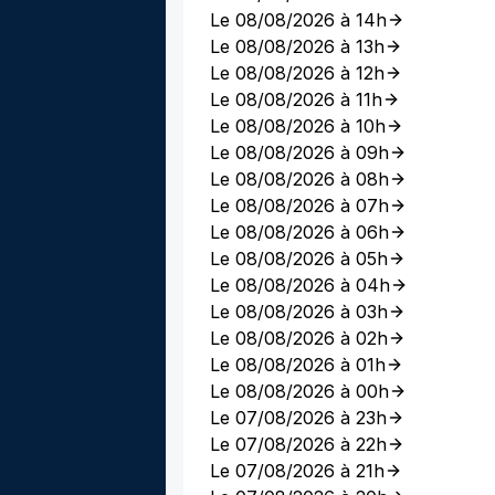
Le 08/08/2026 à 14h
Le 08/08/2026 à 13h
Le 08/08/2026 à 12h
Le 08/08/2026 à 11h
Le 08/08/2026 à 10h
Le 08/08/2026 à 09h
Le 08/08/2026 à 08h
Le 08/08/2026 à 07h
Le 08/08/2026 à 06h
Le 08/08/2026 à 05h
Le 08/08/2026 à 04h
Le 08/08/2026 à 03h
Le 08/08/2026 à 02h
Le 08/08/2026 à 01h
Le 08/08/2026 à 00h
Le 07/08/2026 à 23h
Le 07/08/2026 à 22h
Le 07/08/2026 à 21h