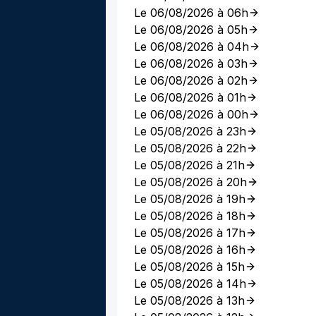
Le 06/08/2026 à 06h
Le 06/08/2026 à 05h
Le 06/08/2026 à 04h
Le 06/08/2026 à 03h
Le 06/08/2026 à 02h
Le 06/08/2026 à 01h
Le 06/08/2026 à 00h
Le 05/08/2026 à 23h
Le 05/08/2026 à 22h
Le 05/08/2026 à 21h
Le 05/08/2026 à 20h
Le 05/08/2026 à 19h
Le 05/08/2026 à 18h
Le 05/08/2026 à 17h
Le 05/08/2026 à 16h
Le 05/08/2026 à 15h
Le 05/08/2026 à 14h
Le 05/08/2026 à 13h