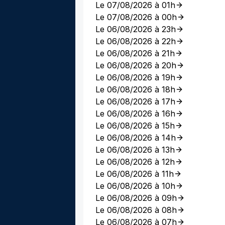
Le 07/08/2026 à 01h
Le 07/08/2026 à 00h
Le 06/08/2026 à 23h
Le 06/08/2026 à 22h
Le 06/08/2026 à 21h
Le 06/08/2026 à 20h
Le 06/08/2026 à 19h
Le 06/08/2026 à 18h
Le 06/08/2026 à 17h
Le 06/08/2026 à 16h
Le 06/08/2026 à 15h
Le 06/08/2026 à 14h
Le 06/08/2026 à 13h
Le 06/08/2026 à 12h
Le 06/08/2026 à 11h
Le 06/08/2026 à 10h
Le 06/08/2026 à 09h
Le 06/08/2026 à 08h
Le 06/08/2026 à 07h