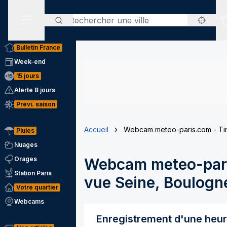
Rechercher
Menu secondaire
Bulletin France
Week-end
15 jours
Alerte 8 jours
Prévi. saison
Accueil
Webcam meteo-paris.com - Tim
Pluies
Nuages
Orages
Webcam meteo-pari
Station Paris
vue Seine, Boulogne
Votre quartier
Webcams
Enregistrement d'une heu