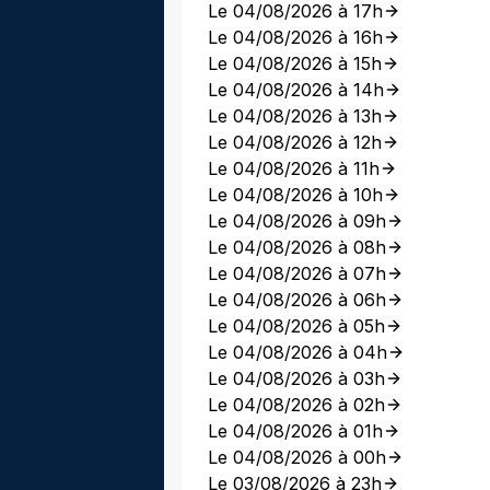
Le 04/08/2026 à 17h
Le 04/08/2026 à 16h
Le 04/08/2026 à 15h
Le 04/08/2026 à 14h
Le 04/08/2026 à 13h
Le 04/08/2026 à 12h
Le 04/08/2026 à 11h
Le 04/08/2026 à 10h
Le 04/08/2026 à 09h
Le 04/08/2026 à 08h
Le 04/08/2026 à 07h
Le 04/08/2026 à 06h
Le 04/08/2026 à 05h
Le 04/08/2026 à 04h
Le 04/08/2026 à 03h
Le 04/08/2026 à 02h
Le 04/08/2026 à 01h
Le 04/08/2026 à 00h
Le 03/08/2026 à 23h