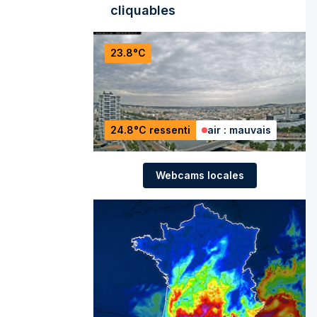
cliquables
23.8°C
24.8°C ressenti
air : mauvais
Webcams locales