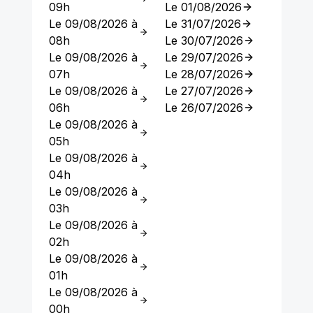
09h
Le 01/08/2026
Le 09/08/2026 à
Le 31/07/2026
08h
Le 30/07/2026
Le 09/08/2026 à
Le 29/07/2026
07h
Le 28/07/2026
Le 09/08/2026 à
Le 27/07/2026
06h
Le 26/07/2026
Le 09/08/2026 à
05h
Le 09/08/2026 à
04h
Le 09/08/2026 à
03h
Le 09/08/2026 à
02h
Le 09/08/2026 à
01h
Le 09/08/2026 à
00h