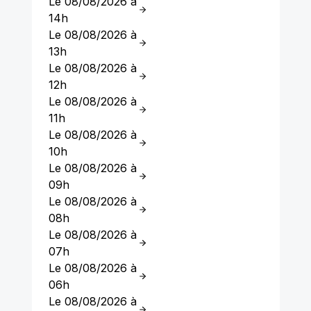
Le 08/08/2026 à
14h
Le 08/08/2026 à
13h
Le 08/08/2026 à
12h
Le 08/08/2026 à
11h
Le 08/08/2026 à
10h
Le 08/08/2026 à
09h
Le 08/08/2026 à
08h
Le 08/08/2026 à
07h
Le 08/08/2026 à
06h
Le 08/08/2026 à