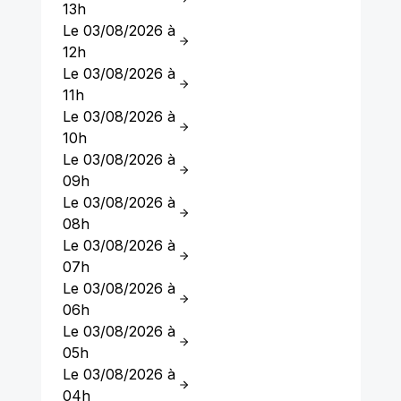
13h
Le 03/08/2026 à
12h
Le 03/08/2026 à
11h
Le 03/08/2026 à
10h
Le 03/08/2026 à
09h
Le 03/08/2026 à
08h
Le 03/08/2026 à
07h
Le 03/08/2026 à
06h
Le 03/08/2026 à
05h
Le 03/08/2026 à
04h