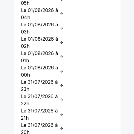
05h
Le 01/08/2026 à
04h
Le 01/08/2026 à
03h
Le 01/08/2026 à
02h
Le 01/08/2026 à
01h
Le 01/08/2026 à
00h
Le 31/07/2026 à
23h
Le 31/07/2026 à
22h
Le 31/07/2026 à
21h
Le 31/07/2026 à
20h