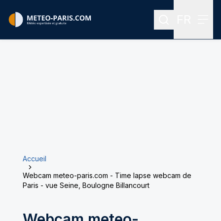
FR
Rechercher
Menu
Menu des
Accueil
Webcam meteo-paris.com - Time lapse webcam de
Paris - vue Seine, Boulogne Billancourt
Webcam meteo-