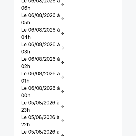
Le 06/08/2026 à
06h
Le 06/08/2026 à
05h
Le 06/08/2026 à
04h
Le 06/08/2026 à
03h
Le 06/08/2026 à
02h
Le 06/08/2026 à
01h
Le 06/08/2026 à
00h
Le 05/08/2026 à
23h
Le 05/08/2026 à
22h
Le 05/08/2026 à