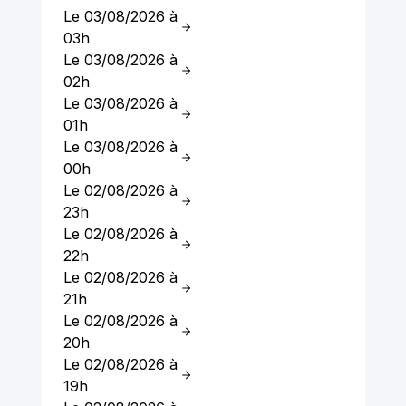
Le 03/08/2026 à
03h
Le 03/08/2026 à
02h
Le 03/08/2026 à
01h
Le 03/08/2026 à
00h
Le 02/08/2026 à
23h
Le 02/08/2026 à
22h
Le 02/08/2026 à
21h
Le 02/08/2026 à
20h
Le 02/08/2026 à
19h