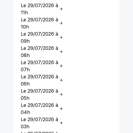
Le 29/07/2026 à
11h
Le 29/07/2026 à
10h
Le 29/07/2026 à
09h
Le 29/07/2026 à
08h
Le 29/07/2026 à
07h
Le 29/07/2026 à
06h
Le 29/07/2026 à
05h
Le 29/07/2026 à
04h
Le 29/07/2026 à
03h