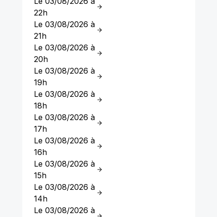
Le 03/08/2026 à
22h
Le 03/08/2026 à
21h
Le 03/08/2026 à
20h
Le 03/08/2026 à
19h
Le 03/08/2026 à
18h
Le 03/08/2026 à
17h
Le 03/08/2026 à
16h
Le 03/08/2026 à
15h
Le 03/08/2026 à
14h
Le 03/08/2026 à