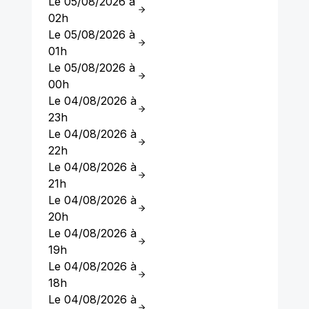
Le 05/08/2026 à
02h
Le 05/08/2026 à
01h
Le 05/08/2026 à
00h
Le 04/08/2026 à
23h
Le 04/08/2026 à
22h
Le 04/08/2026 à
21h
Le 04/08/2026 à
20h
Le 04/08/2026 à
19h
Le 04/08/2026 à
18h
Le 04/08/2026 à