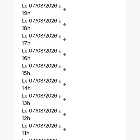
Le 07/08/2026 à
19h
Le 07/08/2026 à
18h
Le 07/08/2026 à
17h
Le 07/08/2026 à
16h
Le 07/08/2026 à
15h
Le 07/08/2026 à
14h
Le 07/08/2026 à
13h
Le 07/08/2026 à
12h
Le 07/08/2026 à
11h