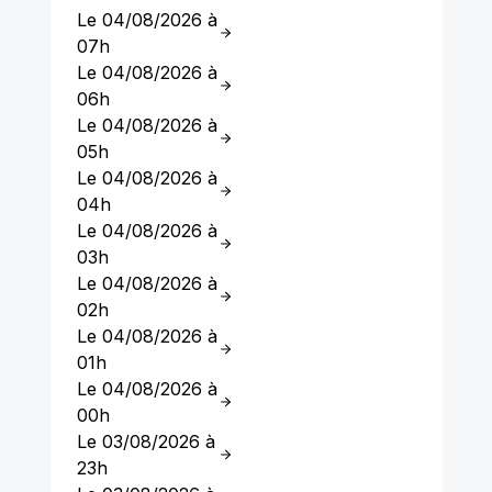
Le 04/08/2026 à
07h
Le 04/08/2026 à
06h
Le 04/08/2026 à
05h
Le 04/08/2026 à
04h
Le 04/08/2026 à
03h
Le 04/08/2026 à
02h
Le 04/08/2026 à
01h
Le 04/08/2026 à
00h
Le 03/08/2026 à
23h