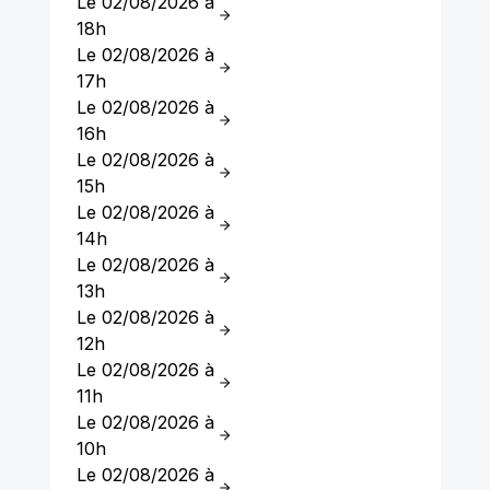
Le 02/08/2026 à
18h
Le 02/08/2026 à
17h
Le 02/08/2026 à
16h
Le 02/08/2026 à
15h
Le 02/08/2026 à
14h
Le 02/08/2026 à
13h
Le 02/08/2026 à
12h
Le 02/08/2026 à
11h
Le 02/08/2026 à
10h
Le 02/08/2026 à