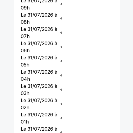
Le 31/07/2026 à
09h
Le 31/07/2026 à
08h
Le 31/07/2026 à
07h
Le 31/07/2026 à
06h
Le 31/07/2026 à
05h
Le 31/07/2026 à
04h
Le 31/07/2026 à
03h
Le 31/07/2026 à
02h
Le 31/07/2026 à
01h
Le 31/07/2026 à