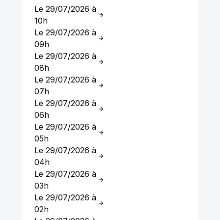
Le 29/07/2026 à
10h
Le 29/07/2026 à
09h
Le 29/07/2026 à
08h
Le 29/07/2026 à
07h
Le 29/07/2026 à
06h
Le 29/07/2026 à
05h
Le 29/07/2026 à
04h
Le 29/07/2026 à
03h
Le 29/07/2026 à
02h