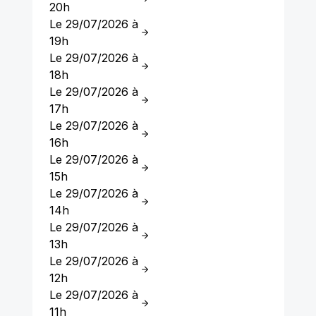
20h
Le 29/07/2026 à
19h
Le 29/07/2026 à
18h
Le 29/07/2026 à
17h
Le 29/07/2026 à
16h
Le 29/07/2026 à
15h
Le 29/07/2026 à
14h
Le 29/07/2026 à
13h
Le 29/07/2026 à
12h
Le 29/07/2026 à
11h