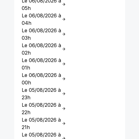
Le 06/08/2026 à
05h
Le 06/08/2026 à
04h
Le 06/08/2026 à
03h
Le 06/08/2026 à
02h
Le 06/08/2026 à
01h
Le 06/08/2026 à
00h
Le 05/08/2026 à
23h
Le 05/08/2026 à
22h
Le 05/08/2026 à
21h
Le 05/08/2026 à