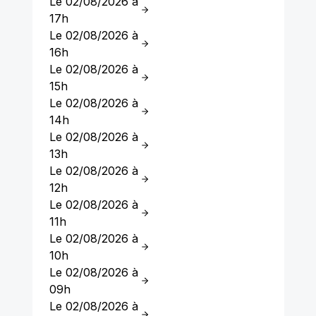
Le 02/08/2026 à
17h
Le 02/08/2026 à
16h
Le 02/08/2026 à
15h
Le 02/08/2026 à
14h
Le 02/08/2026 à
13h
Le 02/08/2026 à
12h
Le 02/08/2026 à
11h
Le 02/08/2026 à
10h
Le 02/08/2026 à
09h
Le 02/08/2026 à