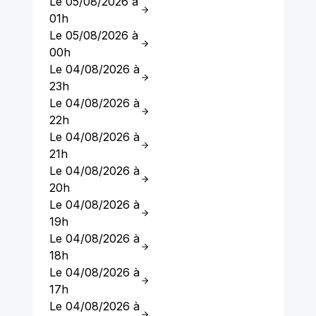
Le 05/08/2026 à
01h
Le 05/08/2026 à
00h
Le 04/08/2026 à
23h
Le 04/08/2026 à
22h
Le 04/08/2026 à
21h
Le 04/08/2026 à
20h
Le 04/08/2026 à
19h
Le 04/08/2026 à
18h
Le 04/08/2026 à
17h
Le 04/08/2026 à