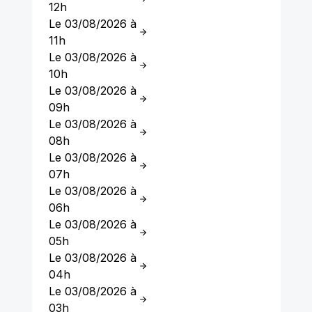
12h
Le 03/08/2026 à
11h
Le 03/08/2026 à
10h
Le 03/08/2026 à
09h
Le 03/08/2026 à
08h
Le 03/08/2026 à
07h
Le 03/08/2026 à
06h
Le 03/08/2026 à
05h
Le 03/08/2026 à
04h
Le 03/08/2026 à
03h