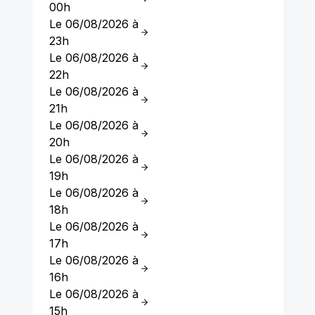
00h
Le 06/08/2026 à
23h
Le 06/08/2026 à
22h
Le 06/08/2026 à
21h
Le 06/08/2026 à
20h
Le 06/08/2026 à
19h
Le 06/08/2026 à
18h
Le 06/08/2026 à
17h
Le 06/08/2026 à
16h
Le 06/08/2026 à
15h