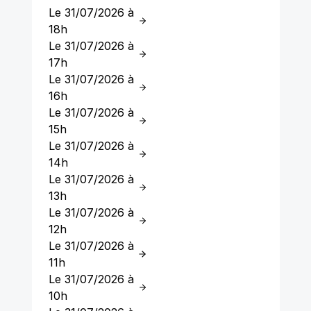
Le 31/07/2026 à
18h
Le 31/07/2026 à
17h
Le 31/07/2026 à
16h
Le 31/07/2026 à
15h
Le 31/07/2026 à
14h
Le 31/07/2026 à
13h
Le 31/07/2026 à
12h
Le 31/07/2026 à
11h
Le 31/07/2026 à
10h