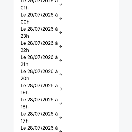
Le 29/07/2026 à
01h
Le 29/07/2026 à
00h
Le 28/07/2026 à
23h
Le 28/07/2026 à
22h
Le 28/07/2026 à
21h
Le 28/07/2026 à
20h
Le 28/07/2026 à
19h
Le 28/07/2026 à
18h
Le 28/07/2026 à
17h
Le 28/07/2026 à