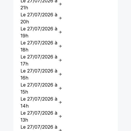
Le 27/07/2026 à
21h
Le 27/07/2026 à
20h
Le 27/07/2026 à
19h
Le 27/07/2026 à
18h
Le 27/07/2026 à
17h
Le 27/07/2026 à
16h
Le 27/07/2026 à
15h
Le 27/07/2026 à
14h
Le 27/07/2026 à
13h
Le 27/07/2026 à