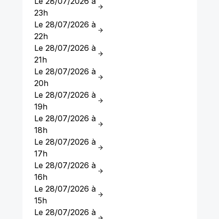
Le 28/07/2026 à
23h
Le 28/07/2026 à
22h
Le 28/07/2026 à
21h
Le 28/07/2026 à
20h
Le 28/07/2026 à
19h
Le 28/07/2026 à
18h
Le 28/07/2026 à
17h
Le 28/07/2026 à
16h
Le 28/07/2026 à
15h
Le 28/07/2026 à