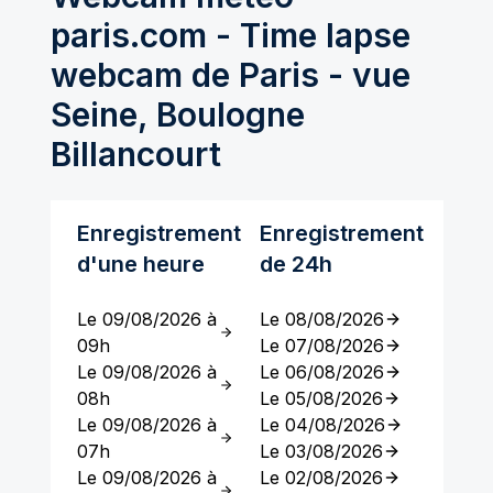
paris.com - Time lapse
webcam de Paris - vue
Seine, Boulogne
Billancourt
Enregistrement
Enregistrement
d'une heure
de 24h
Le 09/08/2026 à
Le 08/08/2026
09h
Le 07/08/2026
Le 09/08/2026 à
Le 06/08/2026
08h
Le 05/08/2026
Le 09/08/2026 à
Le 04/08/2026
07h
Le 03/08/2026
Le 09/08/2026 à
Le 02/08/2026