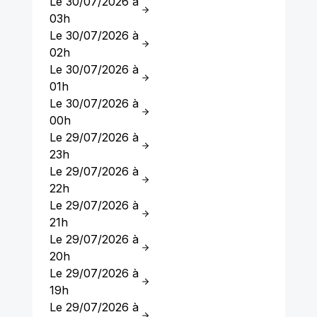
Le 30/07/2026 à
03h
Le 30/07/2026 à
02h
Le 30/07/2026 à
01h
Le 30/07/2026 à
00h
Le 29/07/2026 à
23h
Le 29/07/2026 à
22h
Le 29/07/2026 à
21h
Le 29/07/2026 à
20h
Le 29/07/2026 à
19h
Le 29/07/2026 à