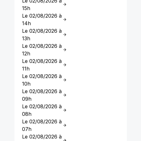
Le 02/08/2026 à
15h
Le 02/08/2026 à
14h
Le 02/08/2026 à
13h
Le 02/08/2026 à
12h
Le 02/08/2026 à
11h
Le 02/08/2026 à
10h
Le 02/08/2026 à
09h
Le 02/08/2026 à
08h
Le 02/08/2026 à
07h
Le 02/08/2026 à