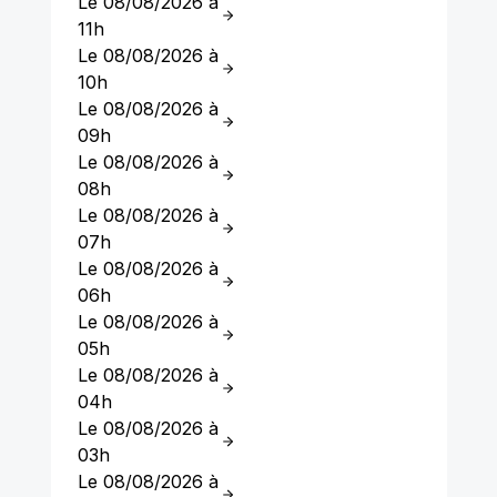
Le 08/08/2026 à
11h
Le 08/08/2026 à
10h
Le 08/08/2026 à
09h
Le 08/08/2026 à
08h
Le 08/08/2026 à
07h
Le 08/08/2026 à
06h
Le 08/08/2026 à
05h
Le 08/08/2026 à
04h
Le 08/08/2026 à
03h
Le 08/08/2026 à