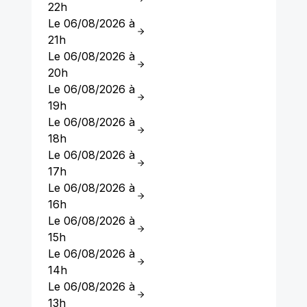
22h
Le 06/08/2026 à
21h
Le 06/08/2026 à
20h
Le 06/08/2026 à
19h
Le 06/08/2026 à
18h
Le 06/08/2026 à
17h
Le 06/08/2026 à
16h
Le 06/08/2026 à
15h
Le 06/08/2026 à
14h
Le 06/08/2026 à
13h