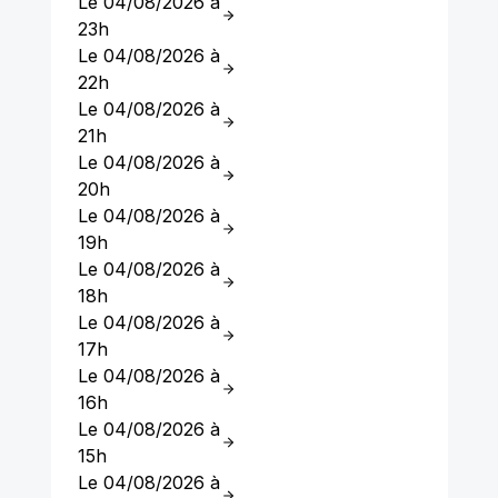
Le 04/08/2026 à
23h
Le 04/08/2026 à
22h
Le 04/08/2026 à
21h
Le 04/08/2026 à
20h
Le 04/08/2026 à
19h
Le 04/08/2026 à
18h
Le 04/08/2026 à
17h
Le 04/08/2026 à
16h
Le 04/08/2026 à
15h
Le 04/08/2026 à