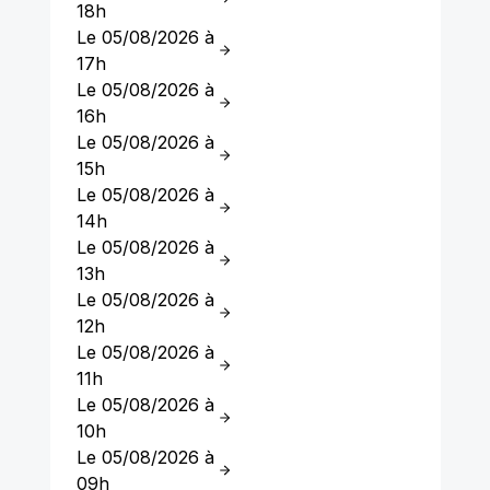
18h
Le 05/08/2026 à
17h
Le 05/08/2026 à
16h
Le 05/08/2026 à
15h
Le 05/08/2026 à
14h
Le 05/08/2026 à
13h
Le 05/08/2026 à
12h
Le 05/08/2026 à
11h
Le 05/08/2026 à
10h
Le 05/08/2026 à
09h