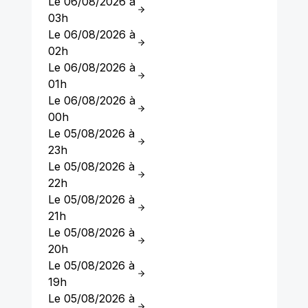
Le 06/08/2026 à
03h
Le 06/08/2026 à
02h
Le 06/08/2026 à
01h
Le 06/08/2026 à
00h
Le 05/08/2026 à
23h
Le 05/08/2026 à
22h
Le 05/08/2026 à
21h
Le 05/08/2026 à
20h
Le 05/08/2026 à
19h
Le 05/08/2026 à