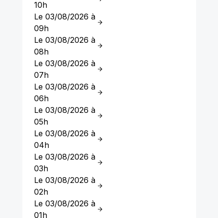
10h
Le 03/08/2026 à
09h
Le 03/08/2026 à
08h
Le 03/08/2026 à
07h
Le 03/08/2026 à
06h
Le 03/08/2026 à
05h
Le 03/08/2026 à
04h
Le 03/08/2026 à
03h
Le 03/08/2026 à
02h
Le 03/08/2026 à
01h