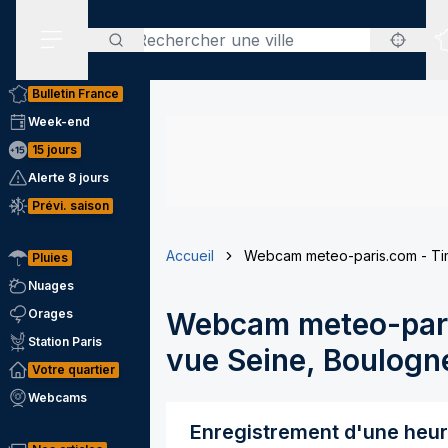
Rechercher
Menu secondaire
Bulletin France
Week-end
15 jours
Alerte 8 jours
Prévi. saison
Accueil
Webcam meteo-paris.com - Tim
Pluies
Nuages
Orages
Webcam meteo-pari
Station Paris
vue Seine, Boulogne
Votre quartier
Webcams
Enregistrement d'une heu