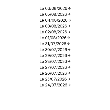
Le 06/08/2026
Le 05/08/2026
Le 04/08/2026
Le 03/08/2026
Le 02/08/2026
Le 01/08/2026
Le 31/07/2026
Le 30/07/2026
Le 29/07/2026
Le 28/07/2026
Le 27/07/2026
Le 26/07/2026
Le 25/07/2026
Le 24/07/2026