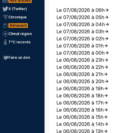
Nos articles
X (Twitter)
Le 07/08/2026 à 06h
Le 07/08/2026 à 05h
Chronique
Le 07/08/2026 à 04h
Almanach
Le 07/08/2026 à 03h
Climat région
Le 07/08/2026 à 02h
T°C records
Le 07/08/2026 à 01h
Le 07/08/2026 à 00h
Faire un don
Le 06/08/2026 à 23h
Le 06/08/2026 à 22h
Le 06/08/2026 à 21h
Le 06/08/2026 à 20h
Le 06/08/2026 à 19h
Le 06/08/2026 à 18h
Le 06/08/2026 à 17h
Le 06/08/2026 à 16h
Le 06/08/2026 à 15h
Le 06/08/2026 à 14h
Le 06/08/2026 à 13h