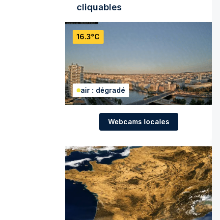
cliquables
16.3°C
air : dégradé
Webcams locales