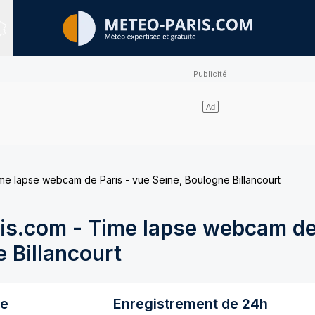
Sites expertisés
e lapse webcam de Paris - vue Seine, Boulogne Billancourt
s.com - Time lapse webcam de 
 Billancourt
re
Enregistrement de 24h