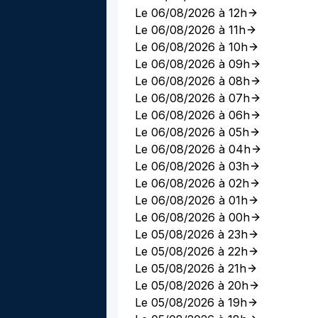
Le 06/08/2026 à 12h
Le 06/08/2026 à 11h
Le 06/08/2026 à 10h
Le 06/08/2026 à 09h
Le 06/08/2026 à 08h
Le 06/08/2026 à 07h
Le 06/08/2026 à 06h
Le 06/08/2026 à 05h
Le 06/08/2026 à 04h
Le 06/08/2026 à 03h
Le 06/08/2026 à 02h
Le 06/08/2026 à 01h
Le 06/08/2026 à 00h
Le 05/08/2026 à 23h
Le 05/08/2026 à 22h
Le 05/08/2026 à 21h
Le 05/08/2026 à 20h
Le 05/08/2026 à 19h