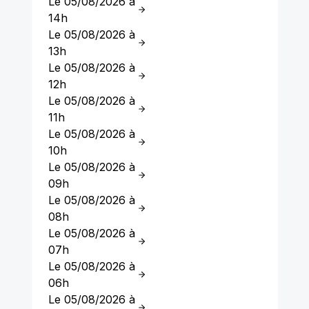
Le 05/08/2026 à
14h
Le 05/08/2026 à
13h
Le 05/08/2026 à
12h
Le 05/08/2026 à
11h
Le 05/08/2026 à
10h
Le 05/08/2026 à
09h
Le 05/08/2026 à
08h
Le 05/08/2026 à
07h
Le 05/08/2026 à
06h
Le 05/08/2026 à