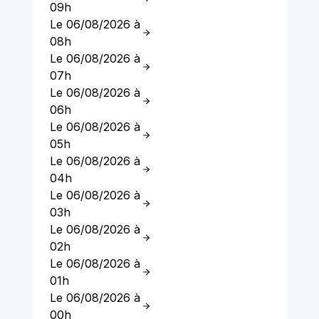
09h
Le 06/08/2026 à
08h
Le 06/08/2026 à
07h
Le 06/08/2026 à
06h
Le 06/08/2026 à
05h
Le 06/08/2026 à
04h
Le 06/08/2026 à
03h
Le 06/08/2026 à
02h
Le 06/08/2026 à
01h
Le 06/08/2026 à
00h