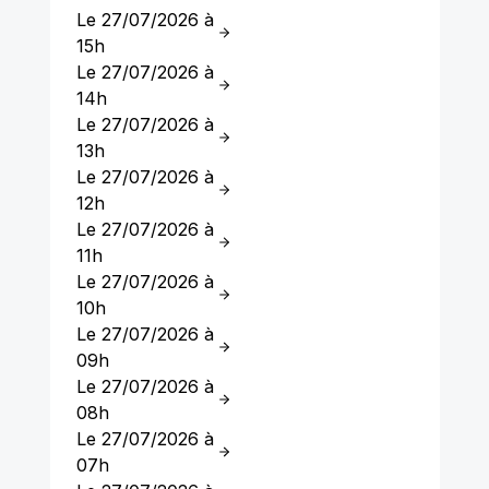
Le 27/07/2026 à
15h
Le 27/07/2026 à
14h
Le 27/07/2026 à
13h
Le 27/07/2026 à
12h
Le 27/07/2026 à
11h
Le 27/07/2026 à
10h
Le 27/07/2026 à
09h
Le 27/07/2026 à
08h
Le 27/07/2026 à
07h