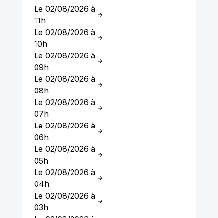
Le 02/08/2026 à
11h
Le 02/08/2026 à
10h
Le 02/08/2026 à
09h
Le 02/08/2026 à
08h
Le 02/08/2026 à
07h
Le 02/08/2026 à
06h
Le 02/08/2026 à
05h
Le 02/08/2026 à
04h
Le 02/08/2026 à
03h