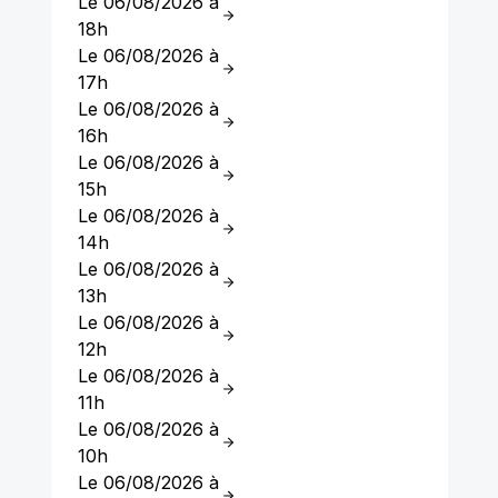
Le 06/08/2026 à
18h
Le 06/08/2026 à
17h
Le 06/08/2026 à
16h
Le 06/08/2026 à
15h
Le 06/08/2026 à
14h
Le 06/08/2026 à
13h
Le 06/08/2026 à
12h
Le 06/08/2026 à
11h
Le 06/08/2026 à
10h
Le 06/08/2026 à