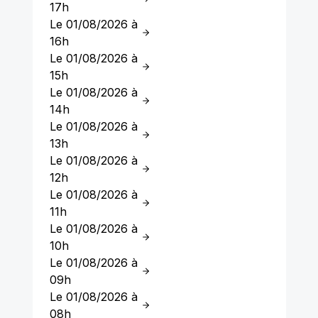
17h
Le 01/08/2026 à
16h
Le 01/08/2026 à
15h
Le 01/08/2026 à
14h
Le 01/08/2026 à
13h
Le 01/08/2026 à
12h
Le 01/08/2026 à
11h
Le 01/08/2026 à
10h
Le 01/08/2026 à
09h
Le 01/08/2026 à
08h