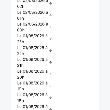
Le 02/08/2026 à
02h
Le 02/08/2026 à
01h
Le 02/08/2026 à
00h
Le 01/08/2026 à
23h
Le 01/08/2026 à
22h
Le 01/08/2026 à
21h
Le 01/08/2026 à
20h
Le 01/08/2026 à
19h
Le 01/08/2026 à
18h
Le 01/08/2026 à