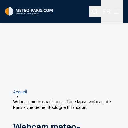
FR
Rechercher
Menu
Menu des
Accueil
Webcam meteo-paris.com - Time lapse webcam de
Paris - vue Seine, Boulogne Billancourt
Webcam meteo-