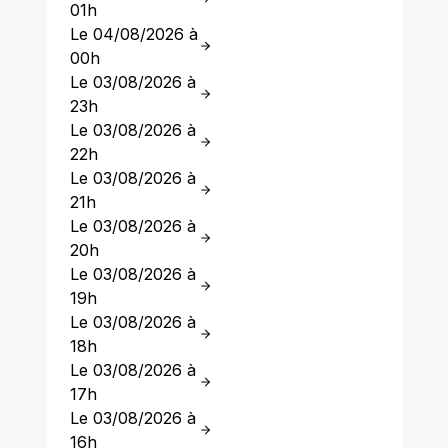
01h
Le 04/08/2026 à
00h
Le 03/08/2026 à
23h
Le 03/08/2026 à
22h
Le 03/08/2026 à
21h
Le 03/08/2026 à
20h
Le 03/08/2026 à
19h
Le 03/08/2026 à
18h
Le 03/08/2026 à
17h
Le 03/08/2026 à
16h