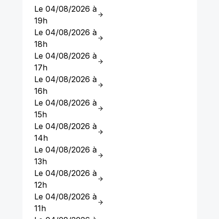
Le 04/08/2026 à
19h
Le 04/08/2026 à
18h
Le 04/08/2026 à
17h
Le 04/08/2026 à
16h
Le 04/08/2026 à
15h
Le 04/08/2026 à
14h
Le 04/08/2026 à
13h
Le 04/08/2026 à
12h
Le 04/08/2026 à
11h