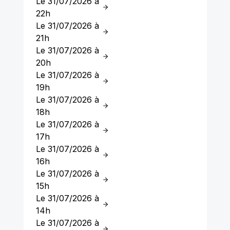
Le 31/07/2026 à
22h
Le 31/07/2026 à
21h
Le 31/07/2026 à
20h
Le 31/07/2026 à
19h
Le 31/07/2026 à
18h
Le 31/07/2026 à
17h
Le 31/07/2026 à
16h
Le 31/07/2026 à
15h
Le 31/07/2026 à
14h
Le 31/07/2026 à