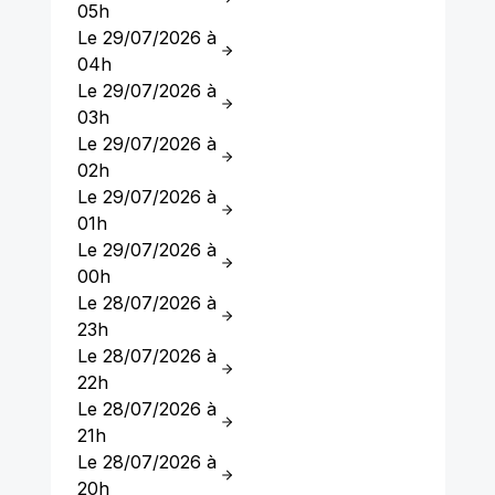
05h
Le 29/07/2026 à
04h
Le 29/07/2026 à
03h
Le 29/07/2026 à
02h
Le 29/07/2026 à
01h
Le 29/07/2026 à
00h
Le 28/07/2026 à
23h
Le 28/07/2026 à
22h
Le 28/07/2026 à
21h
Le 28/07/2026 à
20h