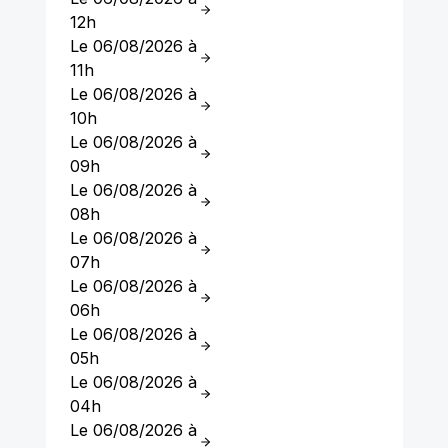
12h
Le 06/08/2026 à
11h
Le 06/08/2026 à
10h
Le 06/08/2026 à
09h
Le 06/08/2026 à
08h
Le 06/08/2026 à
07h
Le 06/08/2026 à
06h
Le 06/08/2026 à
05h
Le 06/08/2026 à
04h
Le 06/08/2026 à