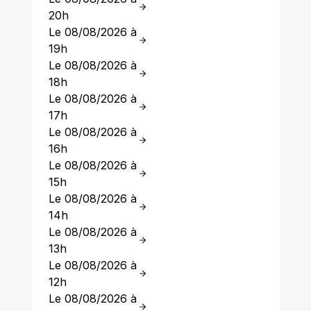
20h
Le 08/08/2026 à
19h
Le 08/08/2026 à
18h
Le 08/08/2026 à
17h
Le 08/08/2026 à
16h
Le 08/08/2026 à
15h
Le 08/08/2026 à
14h
Le 08/08/2026 à
13h
Le 08/08/2026 à
12h
Le 08/08/2026 à