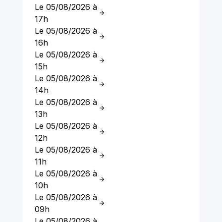
Le 05/08/2026 à
17h
Le 05/08/2026 à
16h
Le 05/08/2026 à
15h
Le 05/08/2026 à
14h
Le 05/08/2026 à
13h
Le 05/08/2026 à
12h
Le 05/08/2026 à
11h
Le 05/08/2026 à
10h
Le 05/08/2026 à
09h
Le 05/08/2026 à