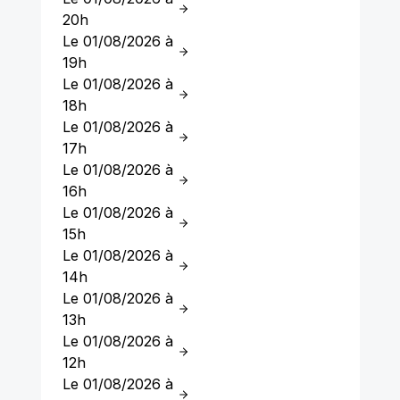
20h
Le 01/08/2026 à
19h
Le 01/08/2026 à
18h
Le 01/08/2026 à
17h
Le 01/08/2026 à
16h
Le 01/08/2026 à
15h
Le 01/08/2026 à
14h
Le 01/08/2026 à
13h
Le 01/08/2026 à
12h
Le 01/08/2026 à