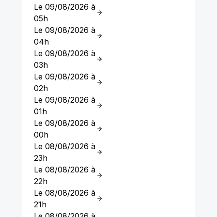
Le 09/08/2026 à
05h
Le 09/08/2026 à
04h
Le 09/08/2026 à
03h
Le 09/08/2026 à
02h
Le 09/08/2026 à
01h
Le 09/08/2026 à
00h
Le 08/08/2026 à
23h
Le 08/08/2026 à
22h
Le 08/08/2026 à
21h
Le 08/08/2026 à