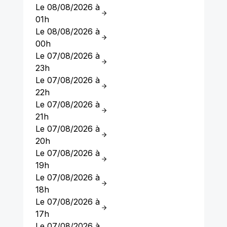
Le 08/08/2026 à
01h
Le 08/08/2026 à
00h
Le 07/08/2026 à
23h
Le 07/08/2026 à
22h
Le 07/08/2026 à
21h
Le 07/08/2026 à
20h
Le 07/08/2026 à
19h
Le 07/08/2026 à
18h
Le 07/08/2026 à
17h
Le 07/08/2026 à