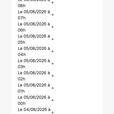
08h
Le 05/08/2026 à
07h
Le 05/08/2026 à
06h
Le 05/08/2026 à
05h
Le 05/08/2026 à
04h
Le 05/08/2026 à
03h
Le 05/08/2026 à
02h
Le 05/08/2026 à
01h
Le 05/08/2026 à
00h
Le 04/08/2026 à