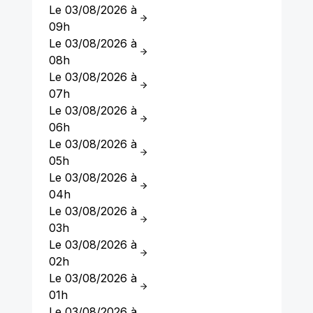
Le 03/08/2026 à
09h
Le 03/08/2026 à
08h
Le 03/08/2026 à
07h
Le 03/08/2026 à
06h
Le 03/08/2026 à
05h
Le 03/08/2026 à
04h
Le 03/08/2026 à
03h
Le 03/08/2026 à
02h
Le 03/08/2026 à
01h
Le 03/08/2026 à