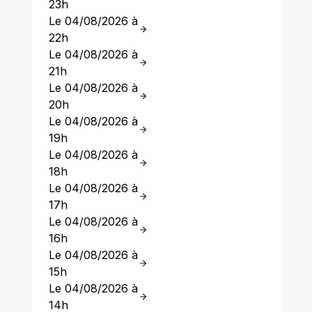
23h
Le 04/08/2026 à
22h
Le 04/08/2026 à
21h
Le 04/08/2026 à
20h
Le 04/08/2026 à
19h
Le 04/08/2026 à
18h
Le 04/08/2026 à
17h
Le 04/08/2026 à
16h
Le 04/08/2026 à
15h
Le 04/08/2026 à
14h