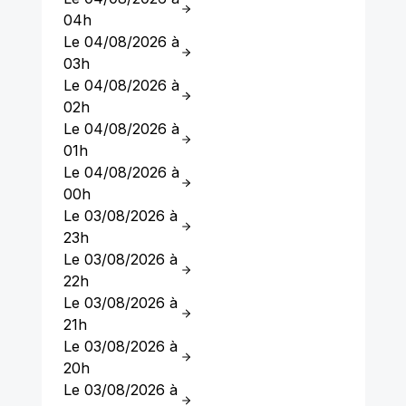
04h
Le 04/08/2026 à
03h
Le 04/08/2026 à
02h
Le 04/08/2026 à
01h
Le 04/08/2026 à
00h
Le 03/08/2026 à
23h
Le 03/08/2026 à
22h
Le 03/08/2026 à
21h
Le 03/08/2026 à
20h
Le 03/08/2026 à