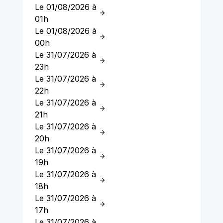
Le 01/08/2026 à
01h
Le 01/08/2026 à
00h
Le 31/07/2026 à
23h
Le 31/07/2026 à
22h
Le 31/07/2026 à
21h
Le 31/07/2026 à
20h
Le 31/07/2026 à
19h
Le 31/07/2026 à
18h
Le 31/07/2026 à
17h
Le 31/07/2026 à