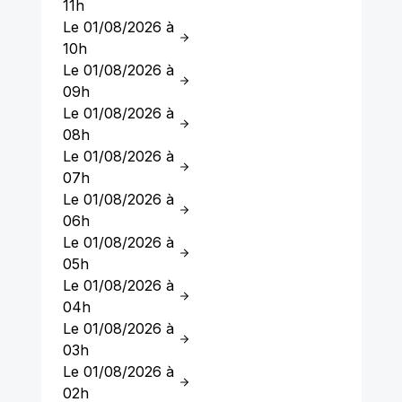
11h
Le 01/08/2026 à
10h
Le 01/08/2026 à
09h
Le 01/08/2026 à
08h
Le 01/08/2026 à
07h
Le 01/08/2026 à
06h
Le 01/08/2026 à
05h
Le 01/08/2026 à
04h
Le 01/08/2026 à
03h
Le 01/08/2026 à
02h