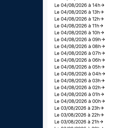
Le 04/08/2026 à 14h
Le 04/08/2026 à 13h
Le 04/08/2026 à 12h
Le 04/08/2026 à 11h
Le 04/08/2026 à 10h
Le 04/08/2026 à 09h
Le 04/08/2026 à 08h
Le 04/08/2026 à 07h
Le 04/08/2026 à 06h
Le 04/08/2026 à 05h
Le 04/08/2026 à 04h
Le 04/08/2026 à 03h
Le 04/08/2026 à 02h
Le 04/08/2026 à 01h
Le 04/08/2026 à 00h
Le 03/08/2026 à 23h
Le 03/08/2026 à 22h
Le 03/08/2026 à 21h