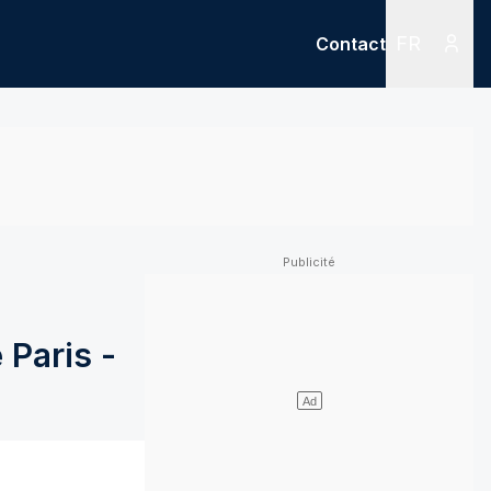
FR
Contact
Menu
Menu des
Paris -