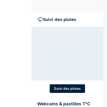
Suivi des pluies
Suivi des pluies
Webcams & pastilles T°C