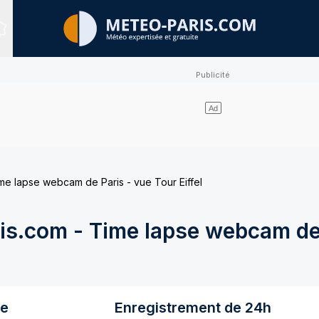
Sites expertisés
e lapse webcam de Paris - vue Tour Eiffel
s.com - Time lapse webcam de 
re
Enregistrement de 24h