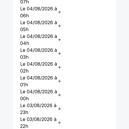
07h
Le 04/08/2026 à
06h
Le 04/08/2026 à
05h
Le 04/08/2026 à
04h
Le 04/08/2026 à
03h
Le 04/08/2026 à
02h
Le 04/08/2026 à
01h
Le 04/08/2026 à
00h
Le 03/08/2026 à
23h
Le 03/08/2026 à
22h