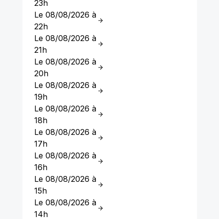
23h
Le 08/08/2026 à
22h
Le 08/08/2026 à
21h
Le 08/08/2026 à
20h
Le 08/08/2026 à
19h
Le 08/08/2026 à
18h
Le 08/08/2026 à
17h
Le 08/08/2026 à
16h
Le 08/08/2026 à
15h
Le 08/08/2026 à
14h