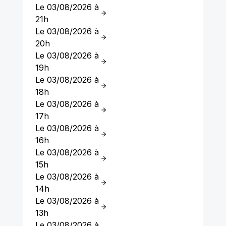
Le 03/08/2026 à
21h
Le 03/08/2026 à
20h
Le 03/08/2026 à
19h
Le 03/08/2026 à
18h
Le 03/08/2026 à
17h
Le 03/08/2026 à
16h
Le 03/08/2026 à
15h
Le 03/08/2026 à
14h
Le 03/08/2026 à
13h
Le 03/08/2026 à