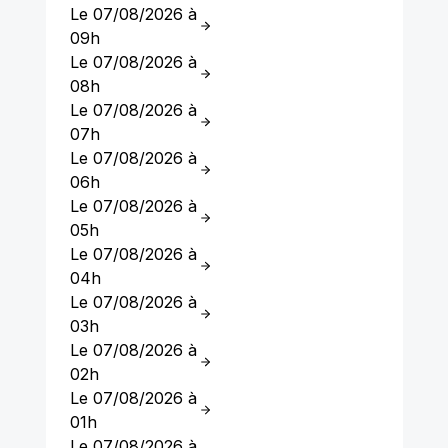
Le 07/08/2026 à
09h
Le 07/08/2026 à
08h
Le 07/08/2026 à
07h
Le 07/08/2026 à
06h
Le 07/08/2026 à
05h
Le 07/08/2026 à
04h
Le 07/08/2026 à
03h
Le 07/08/2026 à
02h
Le 07/08/2026 à
01h
Le 07/08/2026 à