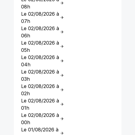
08h
Le 02/08/2026 à
07h
Le 02/08/2026 à
06h
Le 02/08/2026 à
05h
Le 02/08/2026 à
04h
Le 02/08/2026 à
03h
Le 02/08/2026 à
02h
Le 02/08/2026 à
01h
Le 02/08/2026 à
00h
Le 01/08/2026 à