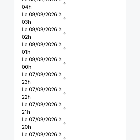
04h
Le 08/08/2026 à
03h
Le 08/08/2026 à
02h
Le 08/08/2026 à
01h
Le 08/08/2026 à
00h
Le 07/08/2026 à
23h
Le 07/08/2026 à
22h
Le 07/08/2026 à
21h
Le 07/08/2026 à
20h
Le 07/08/2026 à