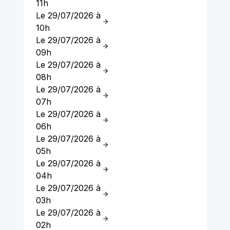
11h
Le 29/07/2026 à
10h
Le 29/07/2026 à
09h
Le 29/07/2026 à
08h
Le 29/07/2026 à
07h
Le 29/07/2026 à
06h
Le 29/07/2026 à
05h
Le 29/07/2026 à
04h
Le 29/07/2026 à
03h
Le 29/07/2026 à
02h