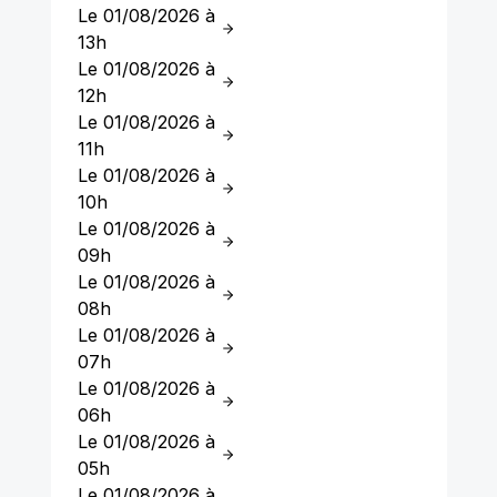
Le 01/08/2026 à
13h
Le 01/08/2026 à
12h
Le 01/08/2026 à
11h
Le 01/08/2026 à
10h
Le 01/08/2026 à
09h
Le 01/08/2026 à
08h
Le 01/08/2026 à
07h
Le 01/08/2026 à
06h
Le 01/08/2026 à
05h
Le 01/08/2026 à