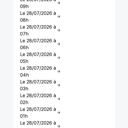
09h
Le 28/07/2026 à
08h
Le 28/07/2026 à
07h
Le 28/07/2026 à
06h
Le 28/07/2026 à
05h
Le 28/07/2026 à
04h
Le 28/07/2026 à
03h
Le 28/07/2026 à
02h
Le 28/07/2026 à
01h
Le 28/07/2026 à