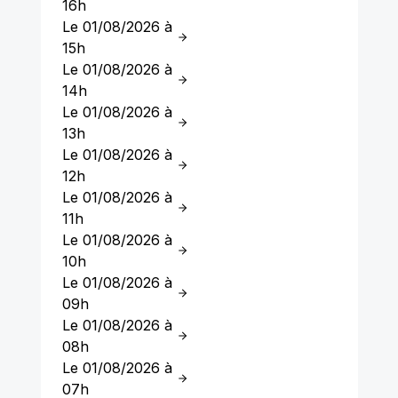
16h
Le 01/08/2026 à
15h
Le 01/08/2026 à
14h
Le 01/08/2026 à
13h
Le 01/08/2026 à
12h
Le 01/08/2026 à
11h
Le 01/08/2026 à
10h
Le 01/08/2026 à
09h
Le 01/08/2026 à
08h
Le 01/08/2026 à
07h