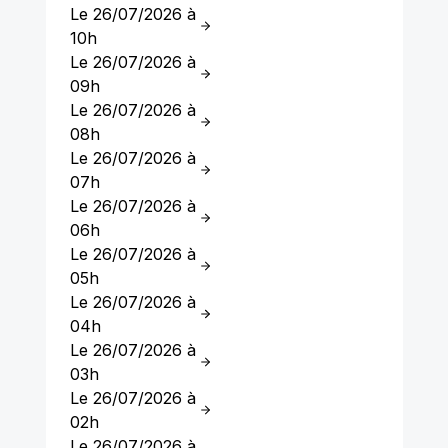
Le 26/07/2026 à
10h
Le 26/07/2026 à
09h
Le 26/07/2026 à
08h
Le 26/07/2026 à
07h
Le 26/07/2026 à
06h
Le 26/07/2026 à
05h
Le 26/07/2026 à
04h
Le 26/07/2026 à
03h
Le 26/07/2026 à
02h
Le 26/07/2026 à