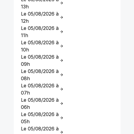
13h
Le 05/08/2026 à
12h
Le 05/08/2026 à
11h
Le 05/08/2026 à
10h
Le 05/08/2026 à
09h
Le 05/08/2026 à
08h
Le 05/08/2026 à
07h
Le 05/08/2026 à
06h
Le 05/08/2026 à
05h
Le 05/08/2026 à