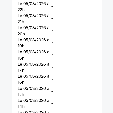
Le 05/08/2026 à
22h
Le 05/08/2026 à
21h
Le 05/08/2026 à
20h
Le 05/08/2026 à
19h
Le 05/08/2026 à
18h
Le 05/08/2026 à
17h
Le 05/08/2026 à
16h
Le 05/08/2026 à
15h
Le 05/08/2026 à
14h
Le 05/08/2026 à