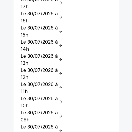
17h
Le 30/07/2026 à
16h
Le 30/07/2026 à
15h
Le 30/07/2026 à
14h
Le 30/07/2026 à
13h
Le 30/07/2026 à
12h
Le 30/07/2026 à
11h
Le 30/07/2026 à
10h
Le 30/07/2026 à
09h
Le 30/07/2026 à