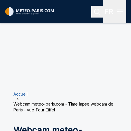
FR
Rechercher
Menu
Menu des
Accueil
Webcam meteo-paris.com - Time lapse webcam de
Paris - vue Tour Eiffel
Webcam meteo-