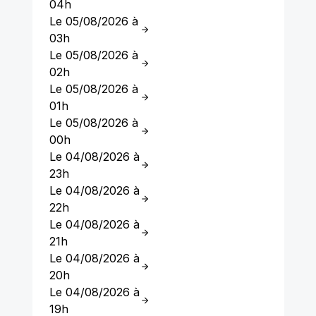
04h
Le 05/08/2026 à
03h
Le 05/08/2026 à
02h
Le 05/08/2026 à
01h
Le 05/08/2026 à
00h
Le 04/08/2026 à
23h
Le 04/08/2026 à
22h
Le 04/08/2026 à
21h
Le 04/08/2026 à
20h
Le 04/08/2026 à
19h