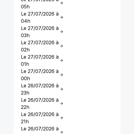
05h
Le 27/07/2026 à
04h
Le 27/07/2026 à
03h
Le 27/07/2026 à
02h
Le 27/07/2026 à
01h
Le 27/07/2026 à
00h
Le 26/07/2026 à
23h
Le 26/07/2026 à
22h
Le 26/07/2026 à
21h
Le 26/07/2026 à