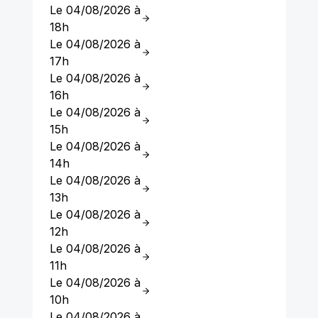
Le 04/08/2026 à
18h
Le 04/08/2026 à
17h
Le 04/08/2026 à
16h
Le 04/08/2026 à
15h
Le 04/08/2026 à
14h
Le 04/08/2026 à
13h
Le 04/08/2026 à
12h
Le 04/08/2026 à
11h
Le 04/08/2026 à
10h
Le 04/08/2026 à