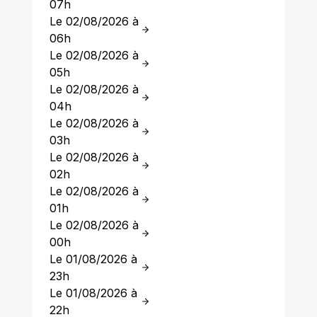
07h
Le 02/08/2026 à
06h
Le 02/08/2026 à
05h
Le 02/08/2026 à
04h
Le 02/08/2026 à
03h
Le 02/08/2026 à
02h
Le 02/08/2026 à
01h
Le 02/08/2026 à
00h
Le 01/08/2026 à
23h
Le 01/08/2026 à
22h