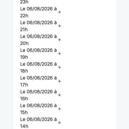
23h
Le 06/08/2026 à
22h
Le 06/08/2026 à
21h
Le 06/08/2026 à
20h
Le 06/08/2026 à
19h
Le 06/08/2026 à
18h
Le 06/08/2026 à
17h
Le 06/08/2026 à
16h
Le 06/08/2026 à
15h
Le 06/08/2026 à
14h