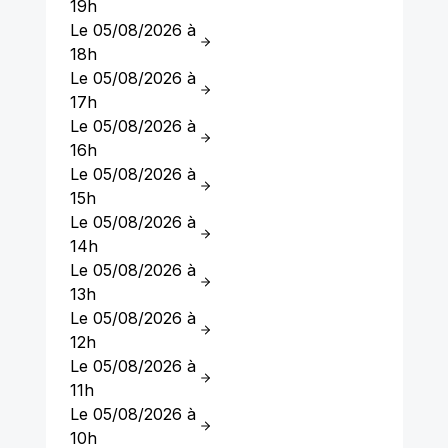
19h
Le 05/08/2026 à
18h
Le 05/08/2026 à
17h
Le 05/08/2026 à
16h
Le 05/08/2026 à
15h
Le 05/08/2026 à
14h
Le 05/08/2026 à
13h
Le 05/08/2026 à
12h
Le 05/08/2026 à
11h
Le 05/08/2026 à
10h