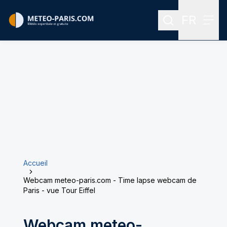
FR
Rechercher
Menu
Menu des
Accueil
Webcam meteo-paris.com - Time lapse webcam de
Paris - vue Tour Eiffel
Webcam meteo-