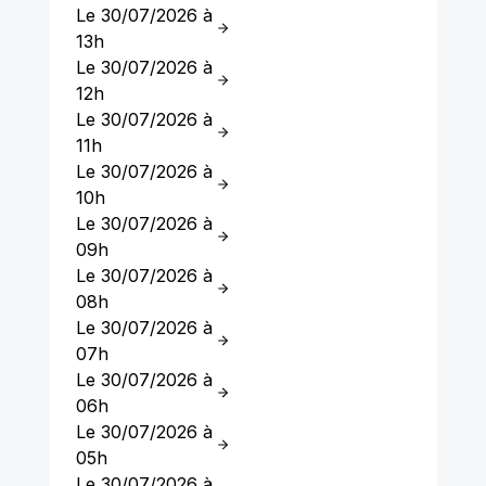
Le 30/07/2026 à
13h
Le 30/07/2026 à
12h
Le 30/07/2026 à
11h
Le 30/07/2026 à
10h
Le 30/07/2026 à
09h
Le 30/07/2026 à
08h
Le 30/07/2026 à
07h
Le 30/07/2026 à
06h
Le 30/07/2026 à
05h
Le 30/07/2026 à