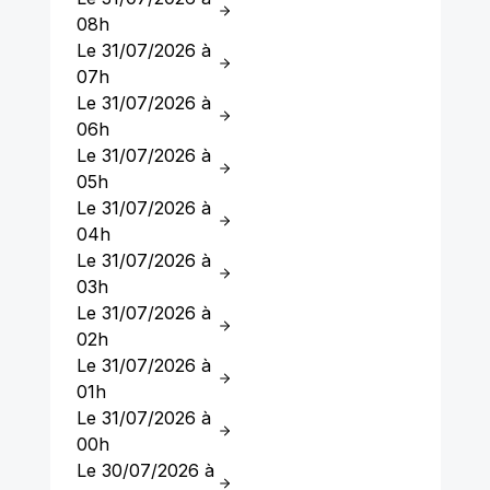
08h
Le 31/07/2026 à
07h
Le 31/07/2026 à
06h
Le 31/07/2026 à
05h
Le 31/07/2026 à
04h
Le 31/07/2026 à
03h
Le 31/07/2026 à
02h
Le 31/07/2026 à
01h
Le 31/07/2026 à
00h
Le 30/07/2026 à