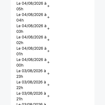
Le 04/08/2026 à
05h
Le 04/08/2026 à
04h
Le 04/08/2026 à
03h
Le 04/08/2026 à
02h
Le 04/08/2026 à
01h
Le 04/08/2026 à
00h
Le 03/08/2026 à
23h
Le 03/08/2026 à
22h
Le 03/08/2026 à
21h
Le 03/08/2026 à