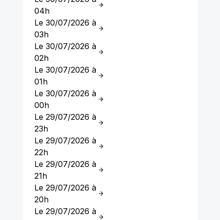
04h
Le 30/07/2026 à
03h
Le 30/07/2026 à
02h
Le 30/07/2026 à
01h
Le 30/07/2026 à
00h
Le 29/07/2026 à
23h
Le 29/07/2026 à
22h
Le 29/07/2026 à
21h
Le 29/07/2026 à
20h
Le 29/07/2026 à