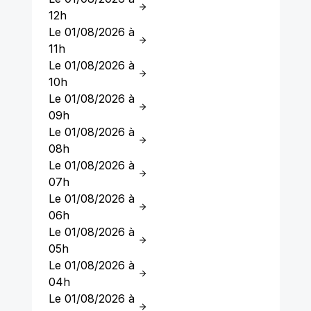
12h
Le 01/08/2026 à
11h
Le 01/08/2026 à
10h
Le 01/08/2026 à
09h
Le 01/08/2026 à
08h
Le 01/08/2026 à
07h
Le 01/08/2026 à
06h
Le 01/08/2026 à
05h
Le 01/08/2026 à
04h
Le 01/08/2026 à