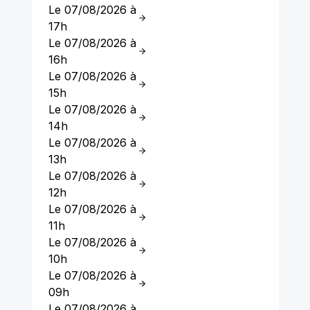
Le 07/08/2026 à
17h
Le 07/08/2026 à
16h
Le 07/08/2026 à
15h
Le 07/08/2026 à
14h
Le 07/08/2026 à
13h
Le 07/08/2026 à
12h
Le 07/08/2026 à
11h
Le 07/08/2026 à
10h
Le 07/08/2026 à
09h
Le 07/08/2026 à