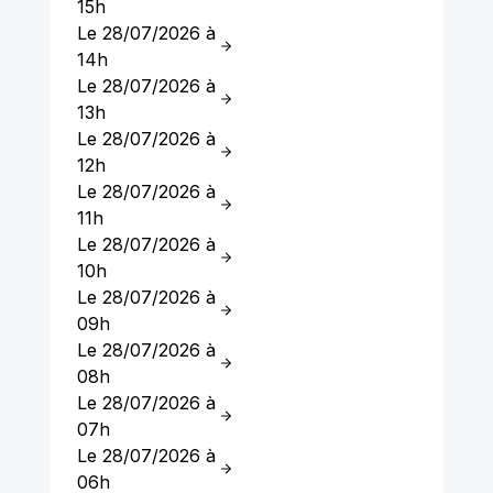
15h
Le 28/07/2026 à
14h
Le 28/07/2026 à
13h
Le 28/07/2026 à
12h
Le 28/07/2026 à
11h
Le 28/07/2026 à
10h
Le 28/07/2026 à
09h
Le 28/07/2026 à
08h
Le 28/07/2026 à
07h
Le 28/07/2026 à
06h