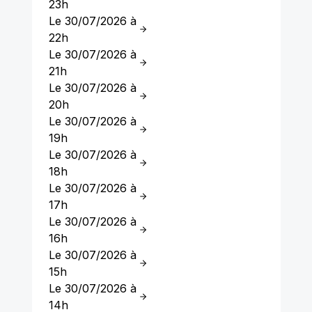
23h
Le 30/07/2026 à
22h
Le 30/07/2026 à
21h
Le 30/07/2026 à
20h
Le 30/07/2026 à
19h
Le 30/07/2026 à
18h
Le 30/07/2026 à
17h
Le 30/07/2026 à
16h
Le 30/07/2026 à
15h
Le 30/07/2026 à
14h