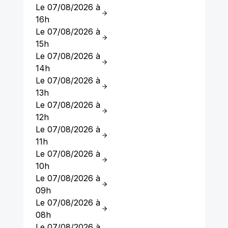
Le 07/08/2026 à
16h
Le 07/08/2026 à
15h
Le 07/08/2026 à
14h
Le 07/08/2026 à
13h
Le 07/08/2026 à
12h
Le 07/08/2026 à
11h
Le 07/08/2026 à
10h
Le 07/08/2026 à
09h
Le 07/08/2026 à
08h
Le 07/08/2026 à