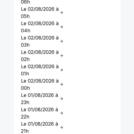
06h
Le 02/08/2026 à
05h
Le 02/08/2026 à
04h
Le 02/08/2026 à
03h
Le 02/08/2026 à
02h
Le 02/08/2026 à
01h
Le 02/08/2026 à
00h
Le 01/08/2026 à
23h
Le 01/08/2026 à
22h
Le 01/08/2026 à
21h