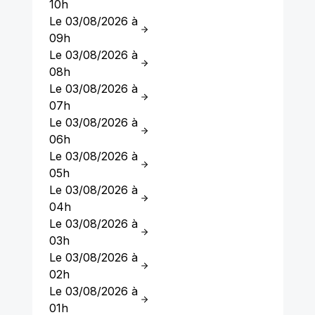
10h
Le 03/08/2026 à
09h
Le 03/08/2026 à
08h
Le 03/08/2026 à
07h
Le 03/08/2026 à
06h
Le 03/08/2026 à
05h
Le 03/08/2026 à
04h
Le 03/08/2026 à
03h
Le 03/08/2026 à
02h
Le 03/08/2026 à
01h