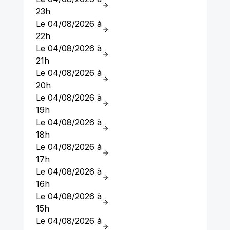
23h
Le 04/08/2026 à
22h
Le 04/08/2026 à
21h
Le 04/08/2026 à
20h
Le 04/08/2026 à
19h
Le 04/08/2026 à
18h
Le 04/08/2026 à
17h
Le 04/08/2026 à
16h
Le 04/08/2026 à
15h
Le 04/08/2026 à