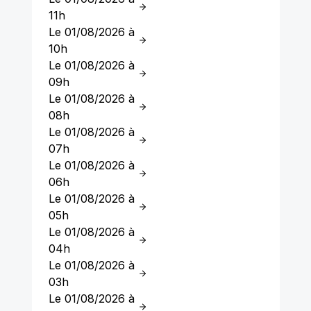
11h
Le 01/08/2026 à
10h
Le 01/08/2026 à
09h
Le 01/08/2026 à
08h
Le 01/08/2026 à
07h
Le 01/08/2026 à
06h
Le 01/08/2026 à
05h
Le 01/08/2026 à
04h
Le 01/08/2026 à
03h
Le 01/08/2026 à