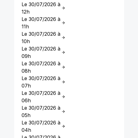
Le 30/07/2026 à
12h
Le 30/07/2026 à
11h
Le 30/07/2026 à
10h
Le 30/07/2026 à
09h
Le 30/07/2026 à
08h
Le 30/07/2026 à
07h
Le 30/07/2026 à
06h
Le 30/07/2026 à
05h
Le 30/07/2026 à
04h
Le 30/07/2026 à