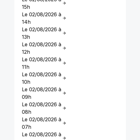
15h
Le 02/08/2026 à
14h
Le 02/08/2026 à
13h
Le 02/08/2026 à
12h
Le 02/08/2026 à
11h
Le 02/08/2026 à
10h
Le 02/08/2026 à
09h
Le 02/08/2026 à
08h
Le 02/08/2026 à
07h
Le 02/08/2026 à