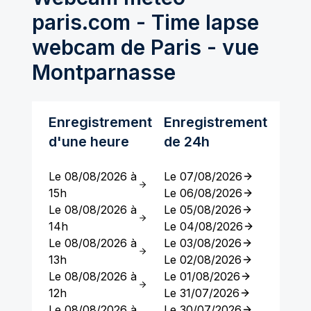
paris.com - Time lapse
webcam de Paris - vue
Montparnasse
Enregistrement
Enregistrement
d'une heure
de 24h
Le 08/08/2026 à
Le 07/08/2026
15h
Le 06/08/2026
Le 08/08/2026 à
Le 05/08/2026
14h
Le 04/08/2026
Le 08/08/2026 à
Le 03/08/2026
13h
Le 02/08/2026
Le 08/08/2026 à
Le 01/08/2026
12h
Le 31/07/2026
Le 08/08/2026 à
Le 30/07/2026