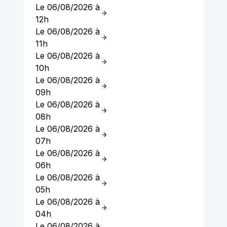
Le 06/08/2026 à
12h
Le 06/08/2026 à
11h
Le 06/08/2026 à
10h
Le 06/08/2026 à
09h
Le 06/08/2026 à
08h
Le 06/08/2026 à
07h
Le 06/08/2026 à
06h
Le 06/08/2026 à
05h
Le 06/08/2026 à
04h
Le 06/08/2026 à