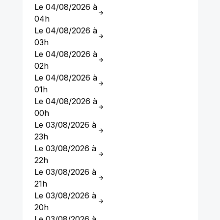
Le 04/08/2026 à
04h
Le 04/08/2026 à
03h
Le 04/08/2026 à
02h
Le 04/08/2026 à
01h
Le 04/08/2026 à
00h
Le 03/08/2026 à
23h
Le 03/08/2026 à
22h
Le 03/08/2026 à
21h
Le 03/08/2026 à
20h
Le 03/08/2026 à