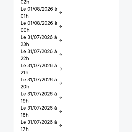
02h
Le 01/08/2026 à
01h
Le 01/08/2026 à
00h
Le 31/07/2026 à
23h
Le 31/07/2026 à
22h
Le 31/07/2026 à
21h
Le 31/07/2026 à
20h
Le 31/07/2026 à
19h
Le 31/07/2026 à
18h
Le 31/07/2026 à
17h