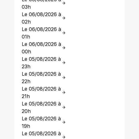
03h
Le 06/08/2026 à
02h
Le 06/08/2026 à
01h
Le 06/08/2026 à
00h
Le 05/08/2026 à
23h
Le 05/08/2026 à
22h
Le 05/08/2026 à
21h
Le 05/08/2026 à
20h
Le 05/08/2026 à
19h
Le 05/08/2026 à