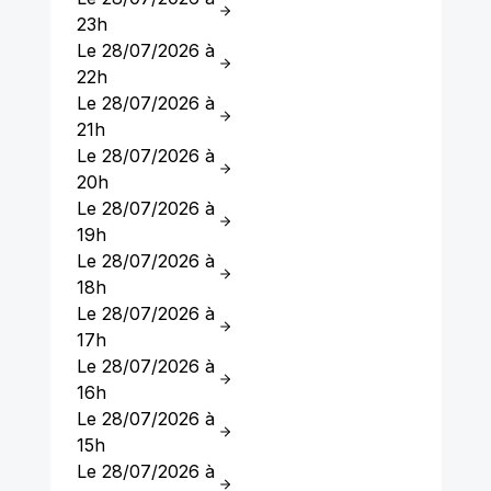
23h
Le 28/07/2026 à
22h
Le 28/07/2026 à
21h
Le 28/07/2026 à
20h
Le 28/07/2026 à
19h
Le 28/07/2026 à
18h
Le 28/07/2026 à
17h
Le 28/07/2026 à
16h
Le 28/07/2026 à
15h
Le 28/07/2026 à