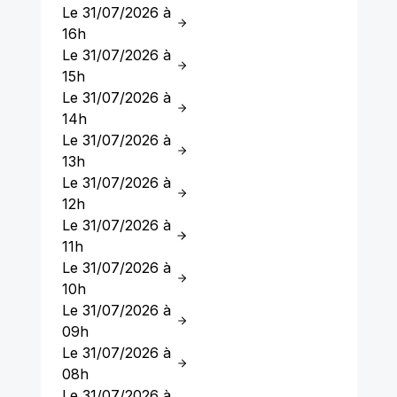
Le 31/07/2026 à
16h
Le 31/07/2026 à
15h
Le 31/07/2026 à
14h
Le 31/07/2026 à
13h
Le 31/07/2026 à
12h
Le 31/07/2026 à
11h
Le 31/07/2026 à
10h
Le 31/07/2026 à
09h
Le 31/07/2026 à
08h
Le 31/07/2026 à