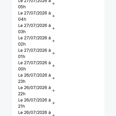
Le 27/07/2026 à
05h
Le 27/07/2026 à
04h
Le 27/07/2026 à
03h
Le 27/07/2026 à
02h
Le 27/07/2026 à
01h
Le 27/07/2026 à
00h
Le 26/07/2026 à
23h
Le 26/07/2026 à
22h
Le 26/07/2026 à
21h
Le 26/07/2026 à