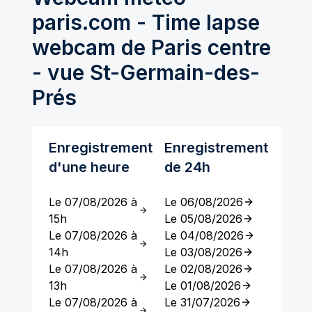
paris.com - Time lapse
webcam de Paris centre
- vue St-Germain-des-
Prés
Enregistrement
Enregistrement
d'une heure
de 24h
Le 07/08/2026 à
Le 06/08/2026
15h
Le 05/08/2026
Le 07/08/2026 à
Le 04/08/2026
14h
Le 03/08/2026
Le 07/08/2026 à
Le 02/08/2026
13h
Le 01/08/2026
Le 07/08/2026 à
Le 31/07/2026