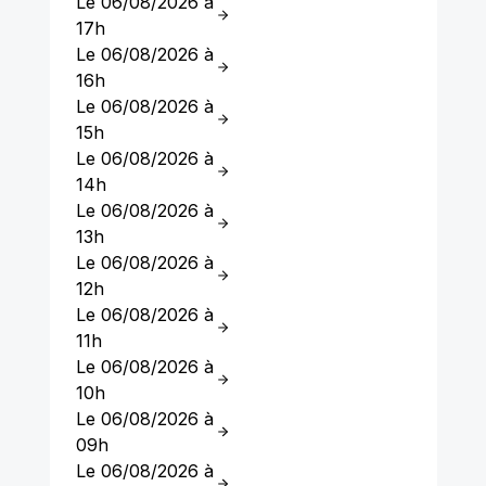
Le 06/08/2026 à
17h
Le 06/08/2026 à
16h
Le 06/08/2026 à
15h
Le 06/08/2026 à
14h
Le 06/08/2026 à
13h
Le 06/08/2026 à
12h
Le 06/08/2026 à
11h
Le 06/08/2026 à
10h
Le 06/08/2026 à
09h
Le 06/08/2026 à