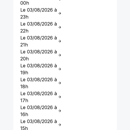
00h
Le 03/08/2026 à
23h
Le 03/08/2026 à
22h
Le 03/08/2026 à
21h
Le 03/08/2026 à
20h
Le 03/08/2026 à
19h
Le 03/08/2026 à
18h
Le 03/08/2026 à
17h
Le 03/08/2026 à
16h
Le 03/08/2026 à
15h