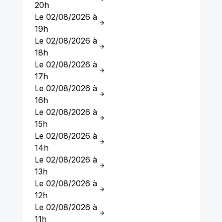
20h
Le 02/08/2026 à
19h
Le 02/08/2026 à
18h
Le 02/08/2026 à
17h
Le 02/08/2026 à
16h
Le 02/08/2026 à
15h
Le 02/08/2026 à
14h
Le 02/08/2026 à
13h
Le 02/08/2026 à
12h
Le 02/08/2026 à
11h