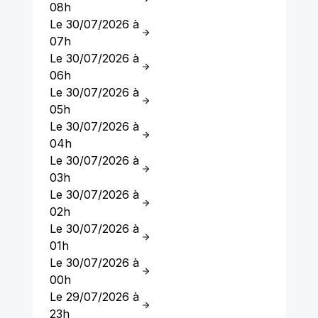
08h
Le 30/07/2026 à
07h
Le 30/07/2026 à
06h
Le 30/07/2026 à
05h
Le 30/07/2026 à
04h
Le 30/07/2026 à
03h
Le 30/07/2026 à
02h
Le 30/07/2026 à
01h
Le 30/07/2026 à
00h
Le 29/07/2026 à
23h