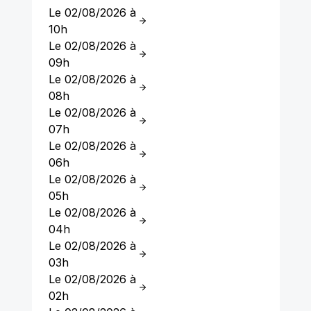
Le 02/08/2026 à
10h
Le 02/08/2026 à
09h
Le 02/08/2026 à
08h
Le 02/08/2026 à
07h
Le 02/08/2026 à
06h
Le 02/08/2026 à
05h
Le 02/08/2026 à
04h
Le 02/08/2026 à
03h
Le 02/08/2026 à
02h